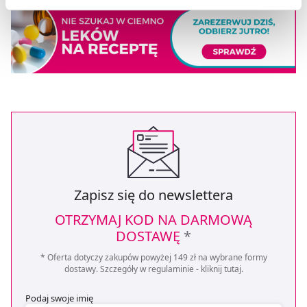
zbieranie danych o Twojej aktywności dokonaj
preferowanych przez Ciebie wyborów i kliknij „
Zarządzaj
zgodami
”.
Możesz również kliknąć „
Zaakceptuj niezbędne
”, co
będzie oznaczało, że nie wyrażasz zgody na
pozyskiwanie od Ciebie danych, które nie są niezbędne
dla funkcjonowania Strony. Będzie się to jednak wiązało
z brakiem dostępu do wszystkich funkcjonalności
Strony.
Zapisz się do newslettera
OTRZYMAJ KOD NA DARMOWĄ
DOSTAWĘ
*
* Oferta dotyczy zakupów powyżej 149 zł na wybrane formy
dostawy. Szczegóły w regulaminie -
kliknij tutaj
.
Podaj swoje imię