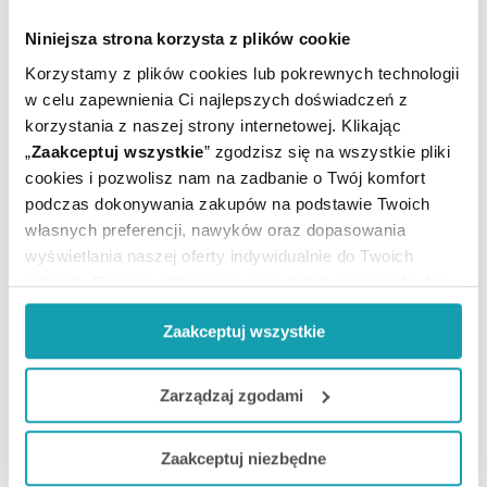
pokojowa
Producent / Podmiot
TZMO-MATOPAT-
Niniejsza strona korzysta z plików cookie
odpowiedzialny:
BELLA
Korzystamy z plików cookies lub pokrewnych technologii
Rejestracja produktu:
Wyrób medyczny
w celu zapewnienia Ci najlepszych doświadczeń z
korzystania z naszej strony internetowej. Klikając
„
Zaakceptuj wszystkie
” zgodzisz się na wszystkie pliki
cookies i pozwolisz nam na zadbanie o Twój komfort
podczas dokonywania zakupów na podstawie Twoich
własnych preferencji, nawyków oraz dopasowania
wyświetlania naszej oferty indywidualnie do Twoich
potrzeb. Część z plików jest nam dodatkowo niezbędna
ZOBACZ TEŻ
do prawidłowego działania Portalu oraz jego
Zaakceptuj wszystkie
funkcjonalności. W zależności od funkcji, dane o tym jak
korzystasz z naszej witryny będą również przekazywane
ARTYKUŁY
do naszych Partnerów marketingowych i analitycznych.
Zarządzaj zgodami
MOŻE CI SIĘ PRZYDAĆ
Jeżeli chcesz dostosować swoją zgodę i wybrać tylko
Zaakceptuj niezbędne
niektóre dodatkowe funkcje, z którymi wiąże się