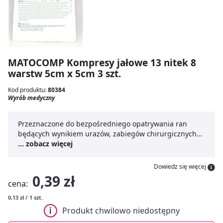
MATOCOMP Kompresy jałowe 13 nitek 8
warstw 5cm x 5cm 3 szt.
Kod produktu:
80384
Wyrób medyczny
Przeznaczone do bezpośredniego opatrywania ran
będących wynikiem urazów, zabiegów chirurgicznych
oraz do innych zabiegów wymagających stosowania
... zobacz więcej
jałowych kompresów gazowych.
Dowiedz się więcej
0,39 zł
cena:
0,13 zł / 1 szt.
Produkt chwilowo niedostępny