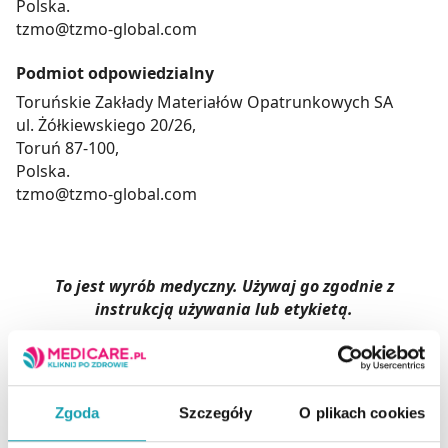
Polska.
tzmo@tzmo-global.com
Podmiot odpowiedzialny
Toruńskie Zakłady Materiałów Opatrunkowych SA
ul. Żółkiewskiego 20/26,
Toruń 87-100,
Polska.
tzmo@tzmo-global.com
To jest wyrób medyczny. Używaj go zgodnie z
instrukcją używania lub etykietą.
Postać:
Kompres jałowy
Marka:
Matocomp
Zgoda
Szczegóły
O plikach cookies
Temperatura
Przechowywanie: