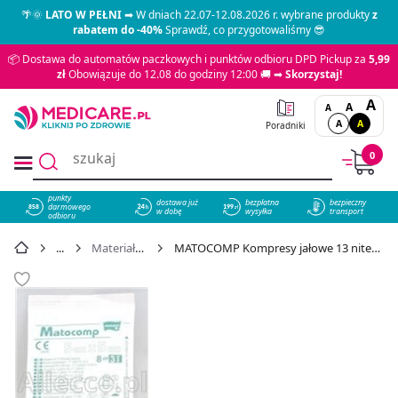
🌴🌞
LATO W PEŁNI
➡ W dniach 22.07-12.08.2026 r. wybrane produkty
z
rabatem do -40%
Sprawdź, co przygotowaliśmy 😎
📦 Dostawa do automatów paczkowych i punktów odbioru DPD Pickup za
5,99
zł
Obowiązuje do 12.08 do godziny 12:00 🚚 ➡
Skorzystaj!
A
A
A
A
A
Poradniki
0
punkty
dostawa już
bezpłatna
bezpieczny
darmowego
858
w dobę
wysyłka
transport
odbioru
Materiały opatrunkowe
MATOCOMP Kompresy jałowe 13 nitek 8 warstw 5cm x 5cm 3 szt. - cena 0,39 zł