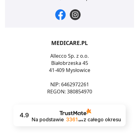
MEDICARE.PL
Allecco Sp. z o.o.
Białobrzeska 45
41-409 Mysłowice
NIP: 6462972261
REGON: 380854970
4.9
Na podstawie
3361
z całego okresu
opinii