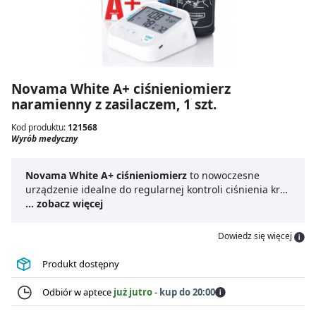
Novama White A+ ciśnieniomierz
naramienny z zasilaczem, 1 szt.
Kod produktu:
121568
Wyrób medyczny
Novama White A+ ciśnieniomierz
to nowoczesne
urządzenie idealne do regularnej kontroli ciśnienia krwi
w domu. Jest prosty w obsłudze i zapewnia precyzyjny
... zobacz więcej
pomiar ciśnienia, co ułatwia monitorowanie stanu
zdrowia.
Ciśnieniomierz z zasilaczem USB C
zapewnia
Dowiedz się więcej
wygodne i energooszczędne użytkowanie. Jego zaletą
jest duży, czytelny wyświetlacz, funkcja wykrywania
Produkt dostępny
arytmii oraz funkcja głosowa.
Ciśnieniomierz
naramienny
to niezawodne rozwiązanie dla osób
Odbiór w aptece
już jutro
-
kup do 20:00
dbających o kontrolę ciśnienia. Novama White A+