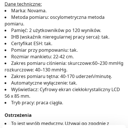
Dane techniczne:
Marka: Novama.
Metoda pomiaru: oscylometryczna metoda
pomiaru.
Pamięć: 2 użytkowników po 120 wyników.
IHB (wskaźnik nieregularnej pracy serca): tak.
Certyfikat ESH: tak.
Pomiar przy pompowaniu: tak.
Rozmiar mankietu: 22-42 cm.
Zakres pomiaru ciśnienia: skurczowe:60–230 mmHg
rozkurczowe: 40–130 mmHg.
Zakres pomiaru tętna: 40-170 uderzeń/minutę.
Automatyczne wyłączenie: tak.
Wyświetlacz: Cyfrowy ekran ciekłokrystaliczny LCD
56 x 85 mm.
Tryb pracy: praca ciągła.
Ostrzeżenia
To jest wyrób medyczny. Używaj go zgodnie z