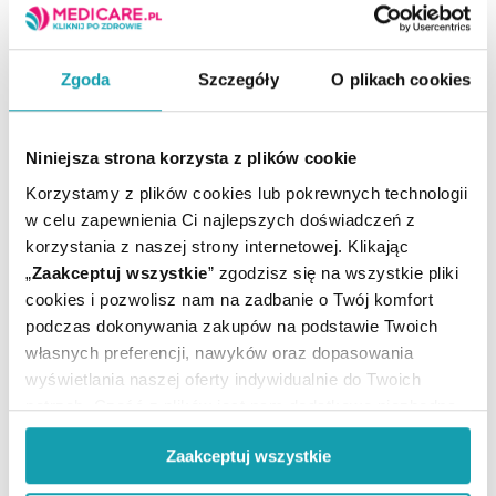
instrukcją używania lub etykietą.
Tylko do użytku zewnętrznego.
Adres producenta
Zgoda
Szczegóły
O plikach cookies
Shenzhen Jamr Technology Co.,Ltd.
A101-301, D101-201,
Niniejsza strona korzysta z plików cookie
Jamr Science & Technology Park,
No. 2 Guiyuan Road, Guixiang Community,
Korzystamy z plików cookies lub pokrewnych technologii
Guanlan Street, Longhua District,
w celu zapewnienia Ci najlepszych doświadczeń z
Shenzhen,
korzystania z naszej strony internetowej. Klikając
Chiny,
„
Zaakceptuj wszystkie
” zgodzisz się na wszystkie pliki
e-mail: info@jamrmed.com
cookies i pozwolisz nam na zadbanie o Twój komfort
podczas dokonywania zakupów na podstawie Twoich
Podmiot odpowiedzialny
własnych preferencji, nawyków oraz dopasowania
Novamed.pl S.A.
wyświetlania naszej oferty indywidualnie do Twoich
Dr. Stefana Kopcińskiego 62D,
potrzeb. Część z plików jest nam dodatkowo niezbędna
90-032 Łódź,
do prawidłowego działania Portalu oraz jego
Polska,
Zaakceptuj wszystkie
funkcjonalności. W zależności od funkcji, dane o tym jak
www.novamed.pl
korzystasz z naszej witryny będą również przekazywane