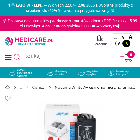
🌴🌞
LATO W PEŁNI
➡ W dniach 22.07-12.08.2026 r. wybrane produkty
z
rabatem do -40%
Sprawdź, co przygotowaliśmy 😎
📦 Dostawa do automatów paczkowych i punktów odbioru DPD Pickup za
5,99
zł
Obowiązuje do 12.08 do godziny 12:00 🚚 ➡
Skorzystaj!
A
A
A
A
A
Poradniki
0
punkty
dostawa już
bezpłatna
bezpieczny
darmowego
858
w dobę
wysyłka
transport
odbioru
Ciśnieniomierze
Novama White A+ ciśnieniomierz naramienny z zasilaczem, 1 szt. - cena 125,99 zł