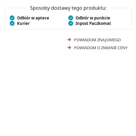
ciśnieniomierz łączy funkcjonalność z wysoką jakością
wykonania.
Sposoby dostawy tego produktu:
Odbiór w aptece
Odbiór w punkcie
Kurier
Inpost Paczkomat
POWIADOM ZNAJOMEGO
POWIADOM O ZMIANIE CENY