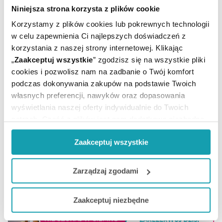
Niniejsza strona korzysta z plików cookie
Producent / Podmiot
PANI TERESA
Korzystamy z plików cookies lub pokrewnych technologii
odpowiedzialny:
w celu zapewnienia Ci najlepszych doświadczeń z
Marka:
Pani Teresa
korzystania z naszej strony internetowej. Klikając
Temperatura
„
Zaakceptuj wszystkie
” zgodzisz się na wszystkie pliki
Przechowywanie:
pokojowa
cookies i pozwolisz nam na zadbanie o Twój komfort
Rejestracja produktu:
Wyrób medyczny
podczas dokonywania zakupów na podstawie Twoich
własnych preferencji, nawyków oraz dopasowania
wyświetlania naszej oferty indywidualnie do Twoich
potrzeb. Część z plików jest nam dodatkowo niezbędna
do prawidłowego działania Portalu oraz jego
Zaakceptuj wszystkie
funkcjonalności. W zależności od funkcji, dane o tym jak
korzystasz z naszej witryny będą również przekazywane
do naszych Partnerów marketingowych i analitycznych.
Zarządzaj zgodami
MOŻE CI SIĘ PRZYDAĆ
Jeżeli chcesz dostosować swoją zgodę i wybrać tylko
Zaakceptuj niezbędne
niektóre dodatkowe funkcje, z którymi wiąże się
zbieranie danych o Twojej aktywności dokonaj