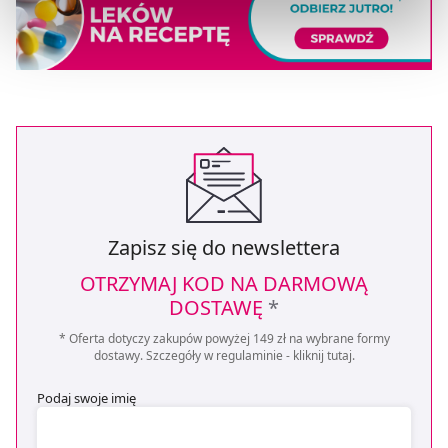
preferowanych przez Ciebie wyborów i kliknij „
Zarządzaj
zgodami
”.
Możesz również kliknąć „
Zaakceptuj niezbędne
”, co
będzie oznaczało, że nie wyrażasz zgody na
pozyskiwanie od Ciebie danych, które nie są niezbędne
dla funkcjonowania Strony. Będzie się to jednak wiązało
z brakiem dostępu do wszystkich funkcjonalności
Strony.
Zapisz się do newslettera
OTRZYMAJ KOD NA DARMOWĄ
DOSTAWĘ
*
* Oferta dotyczy zakupów powyżej 149 zł na wybrane formy
dostawy. Szczegóły w regulaminie -
kliknij tutaj
.
Podaj swoje imię