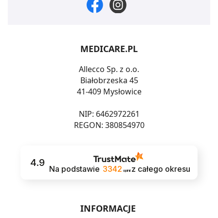
MEDICARE.PL
Allecco Sp. z o.o.
Białobrzeska 45
41-409 Mysłowice
NIP: 6462972261
REGON: 380854970
4.9
Na podstawie
3342
z całego okresu
opinii
INFORMACJE