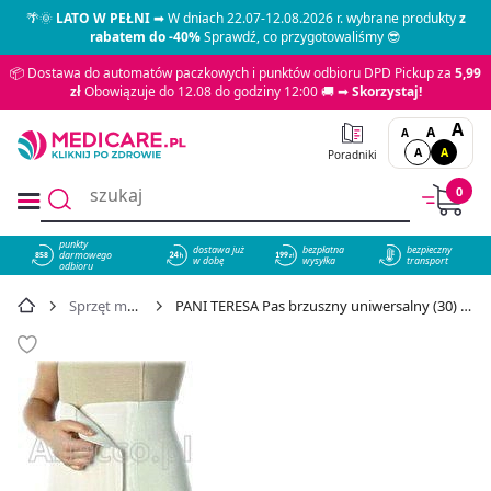
🌴🌞
LATO W PEŁNI
➡ W dniach 22.07-12.08.2026 r. wybrane produkty
z
rabatem do -40%
Sprawdź, co przygotowaliśmy 😎
📦 Dostawa do automatów paczkowych i punktów odbioru DPD Pickup za
5,99
zł
Obowiązuje do 12.08 do godziny 12:00 🚚 ➡
Skorzystaj!
A
A
A
A
A
Poradniki
0
punkty
dostawa już
bezpłatna
bezpieczny
darmowego
858
w dobę
wysyłka
transport
odbioru
Sprzęt medyczny
PANI TERESA Pas brzuszny uniwersalny (30) L 1 szt. - cena 68,39 zł