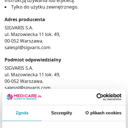
instrukcją używania lub etykietą.
Tylko do użytku zewnętrznego.
Adres producenta
SIGVARIS S.A.
ul. Mazowiecka 11 lok. 49,
00-052 Warszawa.
salespl@sigvaris.com
Podmiot odpowiedzialny
SIGVARIS S.A.
ul. Mazowiecka 11 lok. 49,
00-052 Warszawa.
salespl@sigvaris.com
Zgoda
Szczegóły
O plikach cookies
To jest wyrób medyczny. Używaj go zgodnie z
instrukcją używania lub etykietą.