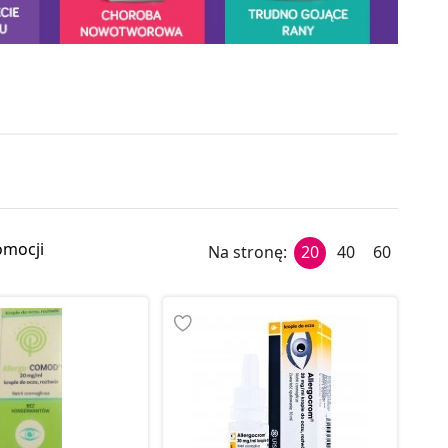
omocji
Na stronę:
20
40
60