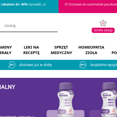
z rabatem do -40%
Sprawdź, co
📦 Dostawa do automatów paczkowy
Strefa okazji
AMINY
LEKI NA
SPRZĘT
HOMEOPATIA
ERAŁY
RECEPTĘ
MEDYCZNY
ZIOŁA
PO
dostawa już w dobę
bezpłatna wysył