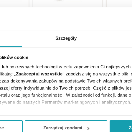
 0,5 mg/ml
Bepanthen Eye krople do oczu
Bimican 0,
u, 10 ml
10 ml
3 ml 
zł
57,09 zł
Szczegóły
KA
DO KOSZYKA
SP
 plików cookie
 lub pokrewnych technologii w celu zapewnienia Ci najlepszych
ikając „
Zaakceptuj wszystkie
” zgodzisz się na wszystkie pliki
dczas dokonywania zakupów na podstawie Twoich własnych pref
szej oferty indywidualnie do Twoich potrzeb. Część z plików j
rtalu oraz jego funkcjonalności. W zależności od funkcji, dane 
azywane do naszych Partnerów marketingowych i analitycznych.
ją zgodę i wybrać tylko niektóre dodatkowe funkcje, z którymi
eferowanych przez Ciebie wyborów i kliknij „
Zarządzaj
zgodam
ne
Zarządzaj zgodami
Z