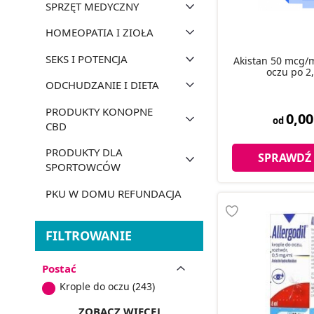
SPRZĘT MEDYCZNY
HOMEOPATIA I ZIOŁA
SEKS I POTENCJA
Akistan 50 mcg/m
oczu po 2
ODCHUDZANIE I DIETA
PRODUKTY KONOPNE
0,00
od
CBD
PRODUKTY DLA
SPRAWDŹ
SPORTOWCÓW
PKU W DOMU REFUNDACJA
FILTROWANIE
Postać
Krople do oczu (243)
ZOBACZ WIĘCEJ