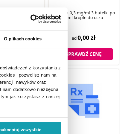
3 mg/ml 1 butelka po
Bimican 0,3 mg/ml 3 butelki po
krople do oczu
3 ml krople do oczu
0,00 zł
0,00 zł
od
od
O plikach cookies
RAWDŹ CENĘ
SPRAWDŹ CENĘ
 doświadczeń z korzystania z
 cookies i pozwolisz nam na
erencji, nawyków oraz
est nam dodatkowo niezbędna
o tym jak korzystasz z naszej
 wiąże się zbieranie danych o
i
”.
aakceptuj wszystkie