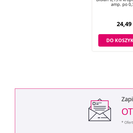
amp. po 0,
24,49 
DO KOSZY
Zapi
OT
* Ofer