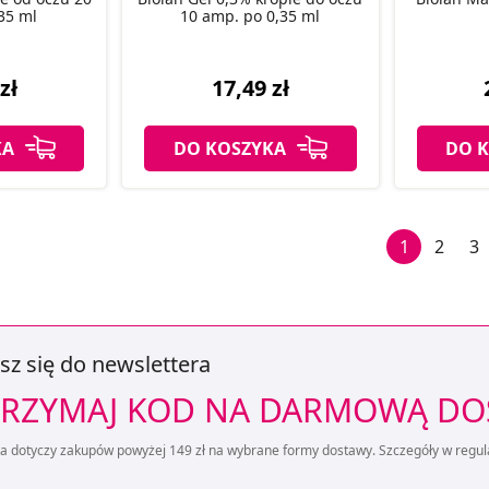
35 ml
10 amp. po 0,35 ml
zł
17,49 zł
KA
DO KOSZYKA
DO 
1
2
3
sz się do newslettera
RZYMAJ KOD NA DARMOWĄ D
ta dotyczy zakupów powyżej 149 zł na wybrane formy dostawy. Szczegóły w regul