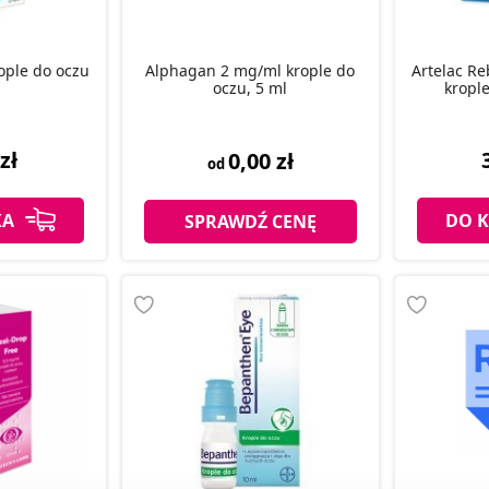
rople do oczu
Alphagan 2 mg/ml krople do
Artelac Re
oczu, 5 ml
krople
zł
0,00 zł
od
KA
DO 
SPRAWDŹ CENĘ