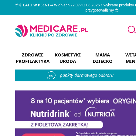
🌴🌞
LATO W PEŁNI
➡ W dniach 22.07-12.08.2026 r. wybrane produkty
przygotowaliśmy 😎
ZDROWIE
KOSMETYKI
MAMA
WIT
PROFILAKTYKA
URODA
DZIECKO
MIN
punkty darmowego odbioru
857