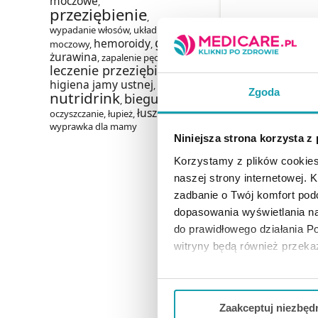
moczowe
,
przeziębienie
,
Azel-Drop Free
wypadanie włosów
,
układ
grypa
krople do ocz
hemoroidy
moczowy
,
,
,
żurawina
,
zapalenie pęcherza
,
leczenie przeziębienia
,
higiena jamy ustnej
,
37,99 
Zgoda
nutridrink
biegunka
,
,
łuszczyca
oczyszczanie
,
łupież
,
,
DO KOSZY
wyprawka dla mamy
Niniejsza strona korzysta z
Korzystamy z plików cookies
naszej strony internetowej. Kl
zadbanie o Twój komfort po
dopasowania wyświetlania na
do prawidłowego działania Po
witryny będą również przek
Jeżeli chcesz dostosować swo
Twojej aktywności dokonaj pr
Zaakceptuj niezbęd