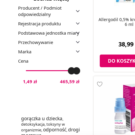
Producent / Podmiot
odpowiedzialny
Allergodil 0,5% k
Rejestracja produktu
6 ml
Podstawowa jednostka miary
Przechowywanie
38,99 
Marka
DO KOSZY
Cena
1,49 zł
465,59 zł
gorączka u dziecka
,
detoksykacja
,
toksyny w
odporność
drogi
organizmie
,
,