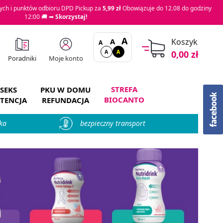
ch i punktów odbioru DPD Pickup za
5,99 zł
Obowiązuje do 12.08 do godziny
12:00 🚚 ➡
Skorzystaj!
A
A
Koszyk
A
A
A
0,00 zł
Moje konto
Poradniki
STREFA
SEKS
PKU W DOMU
BIOCANTO
TENCJA
REFUNDACJA
ka
bezpieczny transport