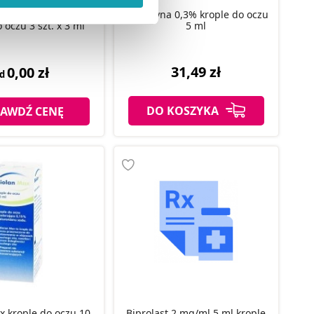
ody na pozyskiwanie od
 Combi 0,03 mg/ml
Biodacyna 0,3% krople do oczu
 oczu 3 szt. x 3 ml
5 ml
ło z brakiem dostępu do
31,49 zł
0,00 zł
od
DO KOSZYKA
RAWDŹ CENĘ
x krople do oczu 10
Biprolast 2 mg/ml 5 ml krople