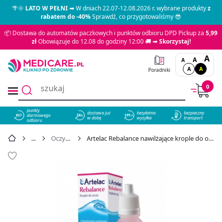
🌴🌞
LATO W PEŁNI
➡ W dniach 22.07-12.08.2026 r. wybrane produkty
z
rabatem do -40%
Sprawdź, co przygotowaliśmy 😎
📦 Dostawa do automatów paczkowych i punktów odbioru DPD Pickup za
5,99
zł
Obowiązuje do 12.08 do godziny 12:00 🚚 ➡
Skorzystaj!
A
A
A
A
A
Poradniki
0
punkty
dostawa już
bezpłatna
bezpieczny
darmowego
857
w dobę
wysyłka
transport
odbioru
Oczy i wzrok
Artelac Rebalance nawilżające krople do oczu, 10 ml - cena 39,35 zł