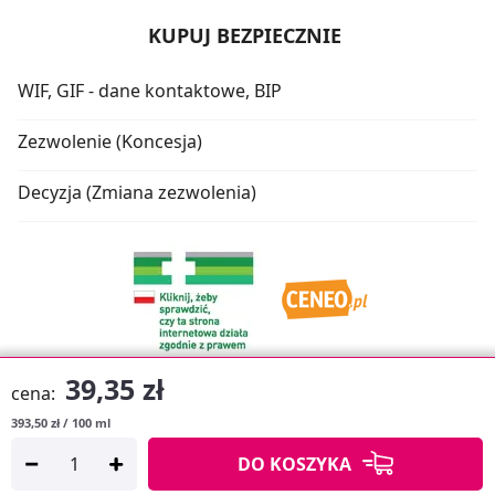
KUPUJ BEZPIECZNIE
WIF, GIF - dane kontaktowe, BIP
Zezwolenie (Koncesja)
Decyzja (Zmiana zezwolenia)
39,35 zł
cena:
393,50 zł / 100 ml
Oprogramowanie sklepu:
APTUSSHOP
DO KOSZYKA
Copyright © 2026
Projekt strony:
MEDICARE.PL
i
APTUS.PL