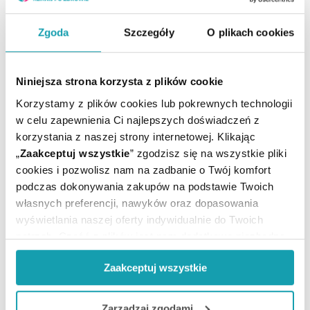
niedostępnym dla małych dzieci. Chronić od światła i
wilgoci.
Zgoda
Szczegóły
O plikach cookies
Informacje dodatkowe
Nie dotykać powierzchni oka końcówką butelki, aby
Niniejsza strona korzysta z plików cookie
zapobiec możliwemu urazowi powierzchni oka oraz
uniknąć zanieczyszczenia roztworu.
Korzystamy z plików cookies lub pokrewnych technologii
Po otwarciu produkt może być używany przez 2
w celu zapewnienia Ci najlepszych doświadczeń z
miesiące.
korzystania z naszej strony internetowej. Klikając
Nie stosować preparatu po upływie terminu ważności,
„
Zaakceptuj wszystkie
” zgodzisz się na wszystkie pliki
ani w przypadku uszkodzenia opakowania
cookies i pozwolisz nam na zadbanie o Twój komfort
zewnętrznego lub butelki.
podczas dokonywania zakupów na podstawie Twoich
Przed użyciem produktu należy uważnie przeczytać
własnych preferencji, nawyków oraz dopasowania
instrukcję użycia zawartą w opakowaniu – zawiera ona
wyświetlania naszej oferty indywidualnie do Twoich
ważne informacje na temat stosowania tego
potrzeb. Część z plików jest nam dodatkowo niezbędna
produktu.
do prawidłowego działania Portalu oraz jego
Zaakceptuj wszystkie
funkcjonalności. W zależności od funkcji, dane o tym jak
Ostrzeżenia
korzystasz z naszej witryny będą również przekazywane
To jest wyrób medyczny. Używaj go zgodnie z
do naszych Partnerów marketingowych i analitycznych.
Zarządzaj zgodami