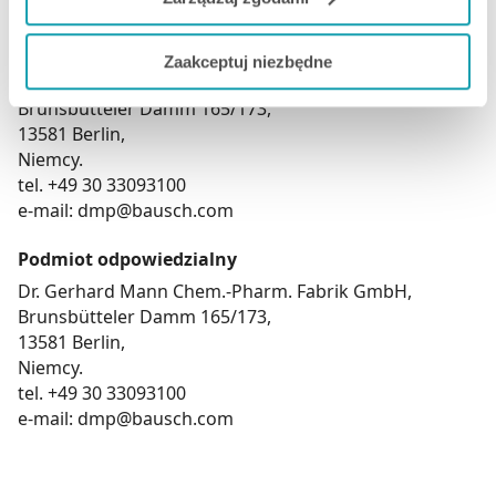
instrukcją używania lub etykietą.
Jeżeli chcesz dostosować swoją zgodę i wybrać tylko
Adres producenta
Zaakceptuj niezbędne
niektóre dodatkowe funkcje, z którymi wiąże się
Dr. Gerhard Mann Chem.-Pharm. Fabrik GmbH,
zbieranie danych o Twojej aktywności dokonaj
Brunsbütteler Damm 165/173,
preferowanych przez Ciebie wyborów i kliknij „
Zarządzaj
13581 Berlin,
zgodami
”.
Niemcy.
tel. +49 30 33093100
Możesz również kliknąć „
Zaakceptuj niezbędne
”, co
e-mail: dmp@bausch.com
będzie oznaczało, że nie wyrażasz zgody na
pozyskiwanie od Ciebie danych, które nie są niezbędne
Podmiot odpowiedzialny
dla funkcjonowania Strony. Będzie się to jednak wiązało
Dr. Gerhard Mann Chem.-Pharm. Fabrik GmbH,
z brakiem dostępu do wszystkich funkcjonalności
Brunsbütteler Damm 165/173,
Strony.
13581 Berlin,
Niemcy.
tel. +49 30 33093100
e-mail: dmp@bausch.com