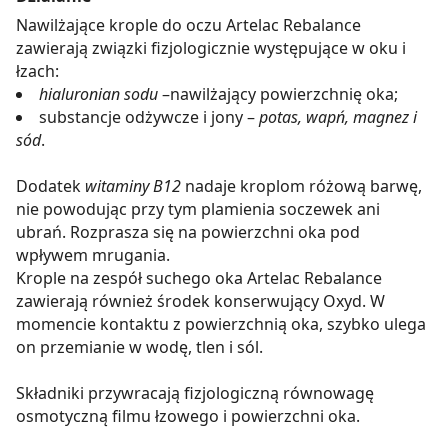
Nawilżające krople do oczu Artelac Rebalance
zawierają związki fizjologicznie występujące w oku i
łzach:
hialuronian sodu
–nawilżający powierzchnię oka;
substancje odżywcze i jony –
potas, wapń, magnez i
sód
.
Dodatek
witaminy B12
nadaje kroplom różową barwę,
nie powodując przy tym plamienia soczewek ani
ubrań. Rozprasza się na powierzchni oka pod
wpływem mrugania.
Krople na zespół suchego oka Artelac Rebalance
zawierają również środek konserwujący Oxyd. W
momencie kontaktu z powierzchnią oka, szybko ulega
on przemianie w wodę, tlen i sól.
Składniki przywracają fizjologiczną równowagę
osmotyczną filmu łzowego i powierzchni oka.