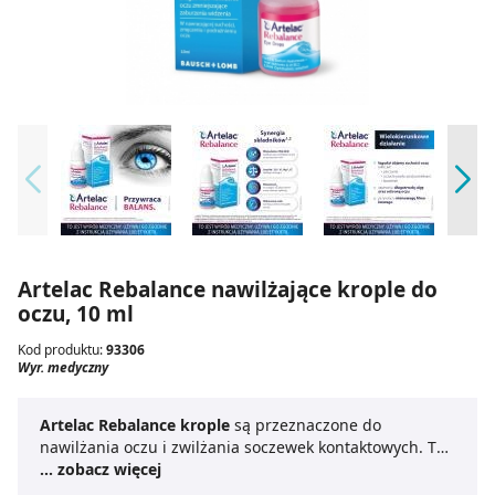
Artelac Rebalance nawilżające krople do
oczu, 10 ml
Kod produktu:
93306
Wyr. medyczny
Artelac Rebalance krople
są przeznaczone do
nawilżania oczu i zwilżania soczewek kontaktowych. To
wieloskładnikowy wyrób medyczny zawierający
... zobacz więcej
substancje, które występują fizjologicznie w oku oraz