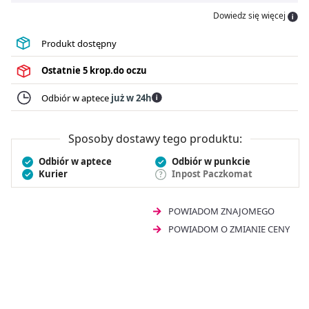
łzach. Krople do oczu Artelac Rebalance skutecznie
Dowiedz się więcej
łagodzą objawy suchego oka, takie jak zmęczenie,
nadmierne łzawienie, podrażnienie oczu, a także
Produkt dostępny
uczucie piasku pod powiekami. Po otwarciu krople na
zespół suchego oka Artelac Rebalance mogą być
Ostatnie
5 krop.do oczu
stosowane przez okres 2 miesięcy.
Odbiór w aptece
już w 24h
Sposoby dostawy tego produktu:
Odbiór w aptece
Odbiór w punkcie
Kurier
Inpost Paczkomat
POWIADOM ZNAJOMEGO
POWIADOM O ZMIANIE CENY