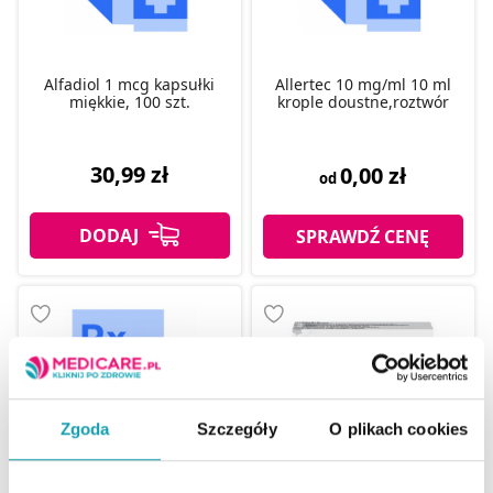
Alfadiol 1 mcg kapsułki
Allertec 10 mg/ml 10 ml
miękkie, 100 szt.
krople doustne,roztwór
30,99 zł
0,00 zł
od
SPRAWDŹ CENĘ
Zgoda
Szczegóły
O plikach cookies
Allertec 10 mg/ml krople
Allertec 10mg 10 tabletek