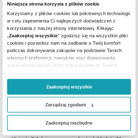
doustne,roztwór
powlekanych
Niniejsza strona korzysta z plików cookie
Korzystamy z plików cookies lub pokrewnych technologii
w celu zapewnienia Ci najlepszych doświadczeń z
10,49 zł
0,00 zł
od
korzystania z naszej strony internetowej. Klikając
„
Zaakceptuj wszystkie
” zgodzisz się na wszystkie pliki
SPRAWDŹ CENĘ
cookies i pozwolisz nam na zadbanie o Twój komfort
podczas dokonywania zakupów na podstawie Twoich
własnych preferencji, nawyków oraz dopasowania
1
2
3
4
wyświetlania naszej oferty indywidualnie do Twoich
potrzeb. Część z plików jest nam dodatkowo niezbędna
do prawidłowego działania Portalu oraz jego
ZOBACZ WSZYSTKIE PRODUKTY
Zaakceptuj wszystkie
funkcjonalności. W zależności od funkcji, dane o tym jak
korzystasz z naszej witryny będą również przekazywane
do naszych Partnerów marketingowych i analitycznych.
Zarządzaj zgodami
Czym zajmuje się firma
Jeżeli chcesz dostosować swoją zgodę i wybrać tylko
Zaakceptuj niezbędne
Polpharma?
niektóre dodatkowe funkcje, z którymi wiąże się
zbieranie danych o Twojej aktywności dokonaj