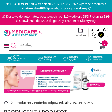
🌴🌞
LATO W PEŁNI
➡ W dniach 22.07-12.08.2026 r. wybrane produkty
z
rabatem do -40%
Sprawdź, co przygotowaliśmy 😎
📦 Dostawa do automatów paczkowych i punktów odbioru DPD Pickup za
5,99
zł
Obowiązuje do 12.08 do godziny 12:00 🚚 ➡
Skorzystaj!
A
A
A
A
A
Poradniki
0
punkty
dostawa już
bezpłatna
bezpieczny
darmowego
858
w dobę
wysyłka
transport
odbioru
Producent / Podmiot odpowiedzialny: POLPHARMA
PRODUCENT / PODMIOT