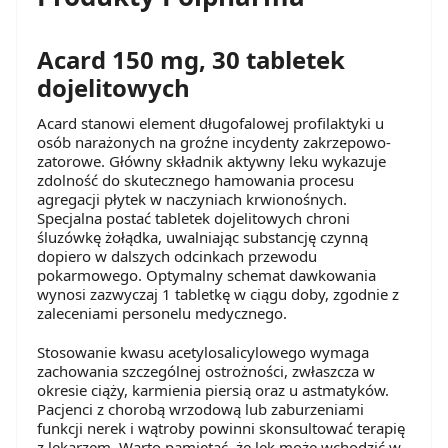
Acard 150 mg, 30 tabletek
dojelitowych
Acard stanowi element długofalowej profilaktyki u
osób narażonych na groźne incydenty zakrzepowo-
zatorowe. Główny składnik aktywny leku wykazuje
zdolność do skutecznego hamowania procesu
agregacji płytek w naczyniach krwionośnych.
Specjalna postać tabletek dojelitowych chroni
śluzówkę żołądka, uwalniając substancję czynną
dopiero w dalszych odcinkach przewodu
pokarmowego. Optymalny schemat dawkowania
wynosi zazwyczaj 1 tabletkę w ciągu doby, zgodnie z
zaleceniami personelu medycznego.
Stosowanie kwasu acetylosalicylowego wymaga
zachowania szczególnej ostrożności, zwłaszcza w
okresie ciąży, karmienia piersią oraz u astmatyków.
Pacjenci z chorobą wrzodową lub zaburzeniami
funkcji nerek i wątroby powinni skonsultować terapię
z lekarzem. Warto pamiętać, że lek może wchodzić w