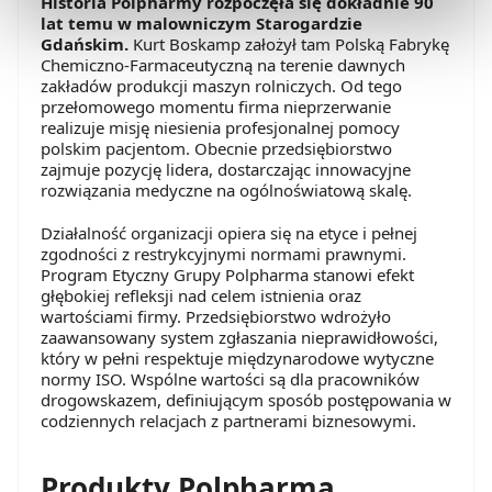
Historia Polpharmy rozpoczęła się dokładnie 90
preferowanych przez Ciebie wyborów i kliknij „
Zarządzaj
lat temu w malowniczym Starogardzie
zgodami
”.
Gdańskim.
Kurt Boskamp założył tam Polską Fabrykę
Chemiczno-Farmaceutyczną na terenie dawnych
Możesz również kliknąć „
Zaakceptuj niezbędne
”, co
zakładów produkcji maszyn rolniczych. Od tego
przełomowego momentu firma nieprzerwanie
będzie oznaczało, że nie wyrażasz zgody na
realizuje misję niesienia profesjonalnej pomocy
pozyskiwanie od Ciebie danych, które nie są niezbędne
polskim pacjentom. Obecnie przedsiębiorstwo
dla funkcjonowania Strony. Będzie się to jednak wiązało
zajmuje pozycję lidera, dostarczając innowacyjne
rozwiązania medyczne na ogólnoświatową skalę.
z brakiem dostępu do wszystkich funkcjonalności
Strony.
Działalność organizacji opiera się na etyce i pełnej
zgodności z restrykcyjnymi normami prawnymi.
Program Etyczny Grupy Polpharma stanowi efekt
głębokiej refleksji nad celem istnienia oraz
wartościami firmy. Przedsiębiorstwo wdrożyło
zaawansowany system zgłaszania nieprawidłowości,
który w pełni respektuje międzynarodowe wytyczne
normy ISO. Wspólne wartości są dla pracowników
drogowskazem, definiującym sposób postępowania w
codziennych relacjach z partnerami biznesowymi.
Produkty Polpharma