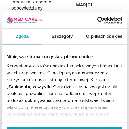
Producent / Podmiot
MARJOL
odpowiedzialny:
Temperatura
Przechowywanie:
pokojowa
Zgoda
Szczegóły
O plikach cookies
Niniejsza strona korzysta z plików cookie
Korzystamy z plików cookies lub pokrewnych technologii
w celu zapewnienia Ci najlepszych doświadczeń z
MOŻE CI SIĘ PRZYDAĆ
korzystania z naszej strony internetowej. Klikając
„
Zaakceptuj wszystkie
” zgodzisz się na wszystkie pliki
cookies i pozwolisz nam na zadbanie o Twój komfort
podczas dokonywania zakupów na podstawie Twoich
własnych preferencji, nawyków oraz dopasowania
wyświetlania naszej oferty indywidualnie do Twoich
potrzeb. Część z plików jest nam dodatkowo niezbędna
do prawidłowego działania Portalu oraz jego