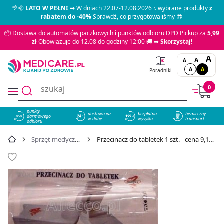
🌴🌞
LATO W PEŁNI
➡ W dniach 22.07-12.08.2026 r. wybrane produkty
z
rabatem do -40%
Sprawdź, co przygotowaliśmy 😎
📦 Dostawa do automatów paczkowych i punktów odbioru DPD Pickup za
5,99
zł
Obowiązuje do 12.08 do godziny 12:00 🚚 ➡
Skorzystaj!
A
A
A
A
A
Poradniki
0
punkty
dostawa już
bezpłatna
bezpieczny
darmowego
858
w dobę
wysyłka
transport
odbioru
Sprzęt medyczny
Przecinacz do tabletek 1 szt. - cena 9,19 zł