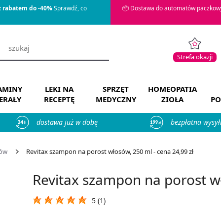
z rabatem do -40%
Sprawdź, co
📦 Dostawa do automatów paczkowy
Strefa okazji
AMINY
LEKI NA
SPRZĘT
HOMEOPATIA
ERAŁY
RECEPTĘ
MEDYCZNY
ZIOŁA
PO
dostawa już w dobę
bezpłatna wysył
sów
Revitax szampon na porost włosów, 250 ml - cena 24,99 zł
Revitax szampon na porost w
5 (1)