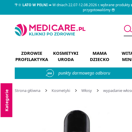
🌴🌞
LATO W PEŁNI
➡ W dniach 22.07-12.08.2026 r. wybrane produkty
przygotowaliśmy 😎
ZDROWIE
KOSMETYKI
MAMA
WIT
PROFILAKTYKA
URODA
DZIECKO
MIN
punkty darmowego odbioru
858
Strona główna
Kosmetyki
Włosy
wypadanie wło
Kategorie