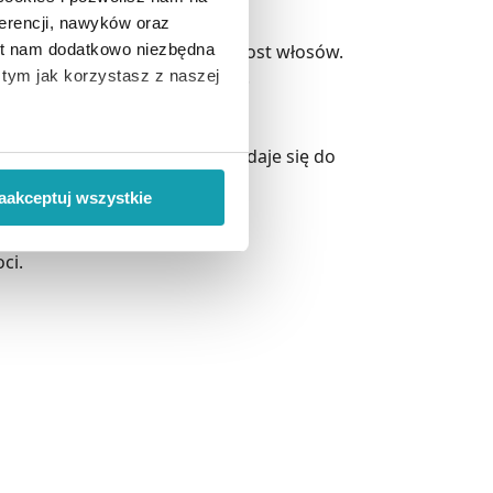
erencji, nawyków oraz
 i jednocześnie stymuluje porost włosów.
est nam dodatkowo niezbędna
pobiega tworzeniu się łupieżu.
o tym jak korzystasz z naszej
ie spłukać wodą. Szampon nadaje się do
 wiąże się zbieranie danych o
i
”.
aakceptuj wszystkie
ody na pozyskiwanie od
ci.
ło z brakiem dostępu do