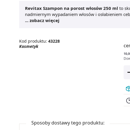
Revitax Szampon na porost włosów 250 ml
to sk
nadmiernym wypadaniem włosów i osłabieniem cebule
biotynie i wyciągu z bażyny czarnej intensywnie wz
... zobacz więcej
kondycję skóry głowy. Regularne stosowanie
Revit
zahamowanie utraty włosów i przyspiesza pojawiani
odpowiedni do każdego rodzaju włosów i codzienne
Kod produktu:
43228
pielęgnującym nie podrażnia skóry głowy. To ideal
ce
Kosmetyk
na
porost włosów
, świeżość oraz
zdrowe włosy
ka
10,0
Dow
Sposoby dostawy tego produktu: