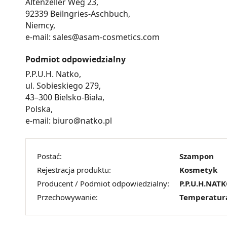
Altenzeller Weg 23,
92339 Beilngries-Aschbuch,
Niemcy,
e-mail: sales@asam-cosmetics.com
Podmiot odpowiedzialny
P.P.U.H. Natko,
ul. Sobieskiego 279,
43–300 Bielsko-Biała,
Polska,
e-mail: biuro@natko.pl
Postać:
Szampon
Rejestracja produktu:
Kosmetyk
Producent / Podmiot odpowiedzialny:
P.P.U.H.NAT
Przechowywanie:
Temperatur