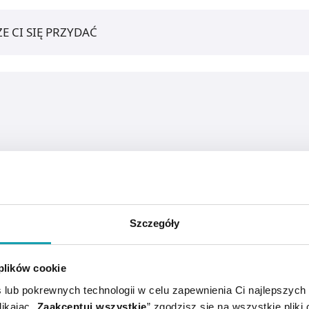
E CI SIĘ PRZYDAĆ
Szczegóły
 plików cookie
emu dziedzicznie lub hormonalnie wypadanie włosów.
 lub pokrewnych technologii w celu zapewnienia Ci najlepszych
ikając „
Zaakceptuj wszystkie
” zgodzisz się na wszystkie pliki