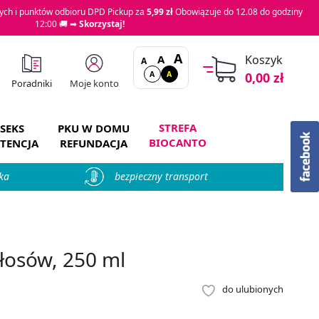
ch i punktów odbioru DPD Pickup za
5,99 zł
Obowiązuje do 12.08 do godziny
12:00 🚚 ➡
Skorzystaj!
A
A
Koszyk
A
A
A
0,00 zł
Moje konto
Poradniki
STREFA
SEKS
PKU W DOMU
BIOCANTO
TENCJA
REFUNDACJA
ka
bezpieczny transport
łosów, 250 ml
do ulubionych