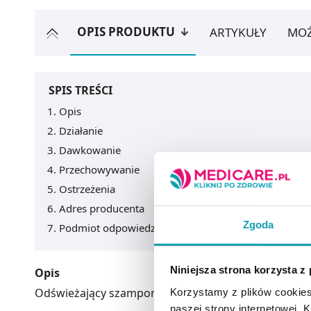
OPIS PRODUKTU
ARTYKUŁY
MOŻ
SPIS TREŚCI
Opis
Działanie
Dawkowanie
Przechowywanie
Ostrzeżenia
Adres producenta
Zgoda
Podmiot odpowiedzialny
Niniejsza strona korzysta z
Opis
Odświeżający szampon zapobiegający uwarunkowan
Korzystamy z plików cookies
naszej strony internetowej. Kl