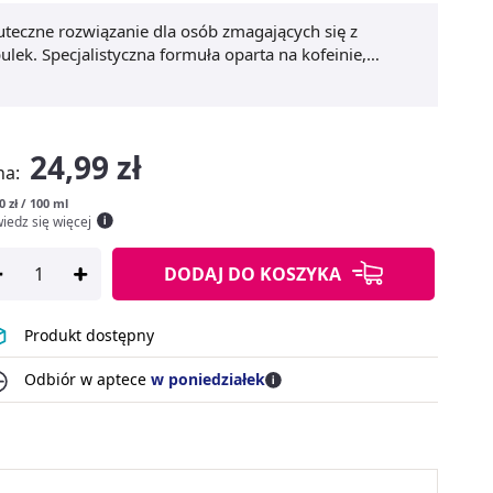
uteczne rozwiązanie dla osób zmagających się z
k. Specjalistyczna formuła oparta na kofeinie,
macnia włosy, pobudza ich wzrost oraz poprawia
ax Szampon na porost włosów 250 ml
wspomaga
e się nowych, mocniejszych pasm. Produkt jest
go stosowania. Dzięki łagodnym składnikom
24,99 zł
ny wybór dla osób poszukujących skutecznego sposobu
na:
żdego dnia.
0 zł / 100 ml
iedz się więcej
DODAJ
DO KOSZYKA
Produkt dostępny
Odbiór w aptece
w poniedziałek