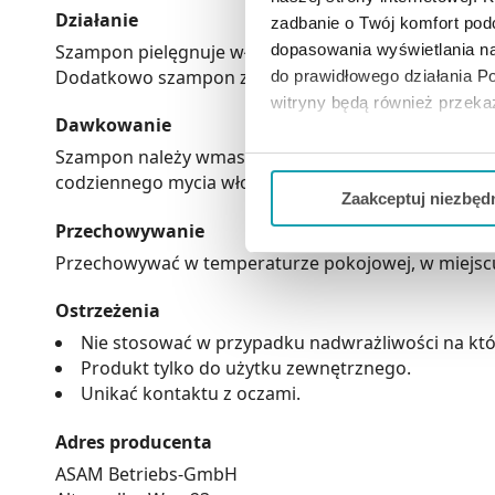
Działanie
zadbanie o Twój komfort po
Szampon pielęgnuje włosy i jest przy tym łagodny d
dopasowania wyświetlania na
Dodatkowo szampon zawiera witaminę B3 i pantenol, w
do prawidłowego działania Po
witryny będą również przek
Dawkowanie
Szampon należy wmasować w mokre włosy i przez kil
Jeżeli chcesz dostosować swo
codziennego mycia włosów.
Twojej aktywności dokonaj pr
Zaakceptuj niezbęd
Przechowywanie
Możesz również kliknąć „
Zaa
Przechowywać w temperaturze pokojowej, w miejscu n
Ciebie danych, które nie są 
wszystkich funkcjonalności 
Ostrzeżenia
Nie stosować w przypadku nadwrażliwości na któ
Produkt tylko do użytku zewnętrznego.
Unikać kontaktu z oczami.
Adres producenta
ASAM Betriebs-GmbH