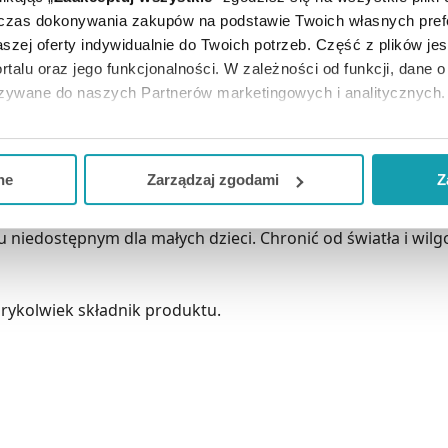
dczas dokonywania zakupów na podstawie Twoich własnych pref
la skóry głowy. Kofeina wzmacnia osłabione cebulki włosowe
szej oferty indywidualnie do Twoich potrzeb. Część z plików j
łosy stają się elastyczne i łatwe do czesania. ponadto za
rtalu oraz jego funkcjonalności. W zależności od funkcji, dane 
azywane do naszych Partnerów marketingowych i analitycznych.
ka minut pozostawić na skórze głowy, a następnie starann
ją zgodę i wybrać tylko niektóre dodatkowe funkcje, z którymi
eferowanych przez Ciebie wyborów i kliknij „
Zarządzaj
zgodam
ne
Zarządzaj zgodami
Z
kceptuj niezbędne
”, co będzie oznaczało, że nie wyrażasz zg
iedostępnym dla małych dzieci. Chronić od światła i wilgo
niezbędne dla funkcjonowania Strony. Będzie się to jednak wiąza
Strony.
rykolwiek składnik produktu.