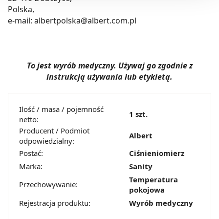
Możesz również kliknąć „
Zaakceptuj niezbędne
”, co
Polska,
będzie oznaczało, że nie wyrażasz zgody na
e-mail: albertpolska@albert.com.pl
pozyskiwanie od Ciebie danych, które nie są niezbędne
dla funkcjonowania Strony. Będzie się to jednak wiązało
z brakiem dostępu do wszystkich funkcjonalności
To jest wyrób medyczny. Używaj go zgodnie z
Strony.
instrukcją używania lub etykietą.
Ilość / masa / pojemność
1 szt.
netto:
Producent / Podmiot
Albert
odpowiedzialny:
Postać:
Ciśnieniomierz
Marka:
Sanity
Temperatura
Przechowywanie:
pokojowa
Rejestracja produktu:
Wyrób medyczny