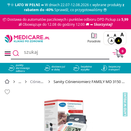
🌴🌞
LATO W PEŁNI
➡ W dniach 22.07-12.08.2026 r. wybrane produkty
z
rabatem do -40%
Sprawdź, co przygotowaliśmy 😎
📦 Dostawa do automatów paczkowych i punktów odbioru DPD Pickup za
5,99
zł
Obowiązuje do 12.08 do godziny 12:00 🚚 ➡
Skorzystaj!
A
A
A
A
A
Poradniki
0
punkty
dostawa już
bezpłatna
bezpieczny
darmowego
858
w dobę
wysyłka
transport
odbioru
Ciśnieniomierze
Sanity Ciśnieniomierz FAMILY MD 3150 + zasilacz 1 szt. - cena 96,29 zł