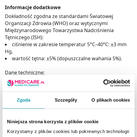
Informacje dodatkowe
Dokładność zgodna ze standardami Światowej
Organizacji Zdrowia (WHO) oraz wytycznymi
Międzynarodowego Towarzystwa Nadciśnienia
Tętniczego (ISH):
ciśnienie w zakresie temperatur 5°C–40°C: ±3 mm
Hg,
wartość tętna: ±5% (dopuszczalne wahania 5%).
Dane techniczne:
Wielkość urządzenia: 99 x 137 x 45 mm.
Cyfrowy wyświetlacz o przekątnej: 3,6” (9 cm).
Wielkość cyfr na wyświetlaczu: 3 cm.
Długość mankietu: 22-36 cm.
Zgoda
Szczegóły
O plikach cookies
Zasilanie: 4 baterie 1,5V AAA (niezałączone) – ok. 300
pomiarów.
Automatyczny wyłącznik i funkcja oszczędzania
Niniejsza strona korzysta z plików cookie
energii.
Korzystamy z plików cookies lub pokrewnych technologii
Możliwość pracy z zasilaczem: