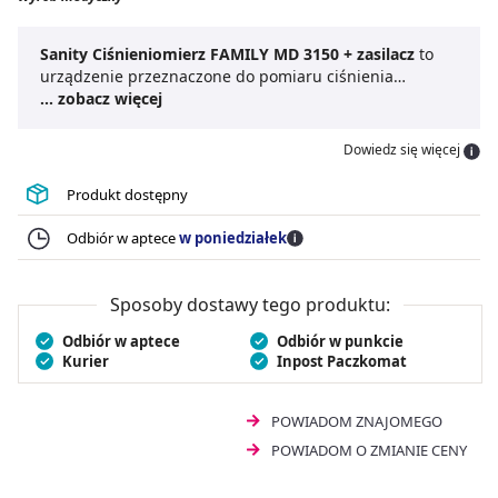
Sanity Ciśnieniomierz FAMILY MD 3150 + zasilacz
to
urządzenie przeznaczone do pomiaru ciśnienia
skurczowego oraz rozkurczowego u osób dorosłych.
... zobacz więcej
Może być stosowany przez 4 osoby. Produkt jest łatwy w
obsłudze oraz posiada duży, czytelny wyświetlacz.
Dowiedz się więcej
Sanity Ciśnieniomierz FAMILY MD 3150
posiada
funkcję wykrywania arytmii oraz potrafi uśrednić wyniki
Produkt dostępny
z 7 dni. Urządzenie w zestawie z zasilaczem.
Odbiór w aptece
w poniedziałek
Sposoby dostawy tego produktu:
Odbiór w aptece
Odbiór w punkcie
Kurier
Inpost Paczkomat
POWIADOM ZNAJOMEGO
POWIADOM O ZMIANIE CENY