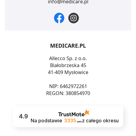
info@medicare.pl
MEDICARE.PL
Allecco Sp. z o.o.
Białobrzeska 45
41-409 Mysłowice
NIP: 6462972261
REGON: 380854970
4.9
Na podstawie
3335
z całego okresu
opinii