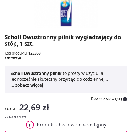
Scholl Dwustronny pilnik wygładzający do
stóp, 1 szt.
Kod produktu:
123363
Kosmetyk
Scholl Dwustronny pilnik
to prosty w użyciu, a
jednocześnie skuteczny przyrząd do codziennej
pielęgnacji skóry stóp, przeznaczony dla osób
... zobacz więcej
borykających się z problemem szorstkiego,
zrogowaciałego naskórka. Dzięki dwóm różnym
Dowiedz się więcej
powierzchniom ściernym
Scholl pilnik do stóp
22,69 zł
cena:
umożliwia nie tylko usunięcie twardej i zgrubiałej skóry,
ale również dokładne wygładzenie jej powierzchni.
22,69 zł / 1 szt.
Efekt jest widoczny już po pierwszym użyciu. Ten
pilnik
Produkt chwilowo niedostępny
wygładzający do stóp
posiada specjalną rączkę, która