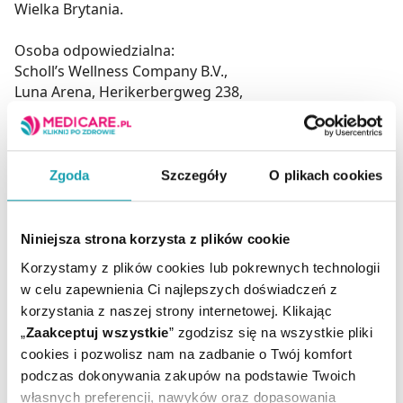
Wielka Brytania.
Osoba odpowiedzialna:
Scholl’s Wellness Company B.V.,
Luna Arena, Herikerbergweg 238,
1101 CM Amsterdam,
Holandia.
E-mail: cr_poland@scholl.com
Zgoda
Szczegóły
O plikach cookies
Podmiot odpowiedzialny
Reckitt Benckiser Poland S.A.
ul. Okunin 1,
Niniejsza strona korzysta z plików cookie
05-100 Nowy Dwór Mazowiecki,
Korzystamy z plików cookies lub pokrewnych technologii
Polska.
w celu zapewnienia Ci najlepszych doświadczeń z
E-mail: consumerhealth_pl@reckitt.com
korzystania z naszej strony internetowej. Klikając
„
Zaakceptuj wszystkie
” zgodzisz się na wszystkie pliki
cookies i pozwolisz nam na zadbanie o Twój komfort
Ilość / masa / pojemność
1 szt.
podczas dokonywania zakupów na podstawie Twoich
netto:
własnych preferencji, nawyków oraz dopasowania