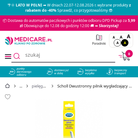
🌴🌞
LATO W PEŁNI
➡ W dniach 22.07-12.08.2026 r. wybrane produkty
z
rabatem do -40%
Sprawdź, co przygotowaliśmy 😎
📦 Dostawa do automatów paczkowych i punktów odbioru DPD Pickup za
5,99
zł
Obowiązuje do 12.08 do godziny 12:00 🚚 ➡
Skorzystaj!
A
A
A
A
A
Poradniki
0
punkty
dostawa już
bezpłatna
bezpieczny
darmowego
858
w dobę
wysyłka
transport
odbioru
pielęgnacja stóp
Scholl Dwustronny pilnik wygładzający do stóp, 1 szt. - cena 22,69 zł