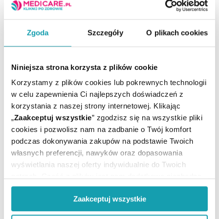
Bolące pięty – co to oznacza? Diagnostyka,
rehabilitacja i domowe sposoby na ból pięt
Zgoda
Szczegóły
O plikach cookies
Zapalenie rozcięgna podeszwowego oraz ostroga
Niniejsza strona korzysta z plików cookie
piętowa to najczęstsze przyczyny bólu pięty.
Dolegliwość ta może pojawić się również w przebiegu
Korzystamy z plików cookies lub pokrewnych technologii
wielu innych schorzeń. Od czego bolą pięty? Przy
w celu zapewnienia Ci najlepszych doświadczeń z
których chorobach ból pięty nasila się podczas
korzystania z naszej strony internetowej. Klikając
chodzenia, a przy których ustępuje? Jak leczyć
„
Zaakceptuj wszystkie
” zgodzisz się na wszystkie pliki
odczuwane dolegliwości bólowe i które z domowych
CZYTAJ DALEJ
cookies i pozwolisz nam na zadbanie o Twój komfort
sposobów mogą rzeczywiście przynieść ulgę?
podczas dokonywania zakupów na podstawie Twoich
własnych preferencji, nawyków oraz dopasowania
wyświetlania naszej oferty indywidualnie do Twoich
potrzeb. Część z plików jest nam dodatkowo niezbędna
do prawidłowego działania Portalu oraz jego
Zaakceptuj wszystkie
funkcjonalności. W zależności od funkcji, dane o tym jak
korzystasz z naszej witryny będą również przekazywane