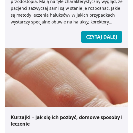
przodostopia. Mają na tyle charakterystyczny wygląd, że
pacjenci zazwyczaj sami są w stanie je rozpoznać. Jakie
są metody leczenia haluksów? W jakich przypadkach
wystarczy specjalne obuwie na haluksy, korektory
haluksów lub wkładki ortopedyczne, a kiedy wskazane
jest leczenie operacyjne haluksów? Poznaj też domowe
CZYTAJ DALEJ
sposoby, które pomogą uśmierzyć silny ból i dyskomfort
związane z występowaniem palucha koślawego!
Kurzajki – jak się ich pozbyć, domowe sposoby i
leczenie