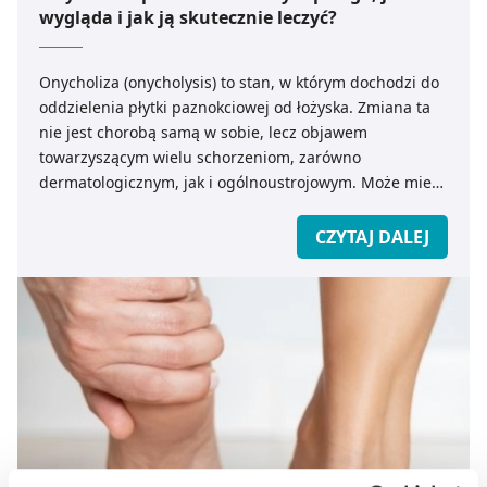
wygląda i jak ją skutecznie leczyć?
Onycholiza (onycholysis) to stan, w którym dochodzi do
oddzielenia płytki paznokciowej od łożyska. Zmiana ta
nie jest chorobą samą w sobie, lecz objawem
towarzyszącym wielu schorzeniom, zarówno
dermatologicznym, jak i ogólnoustrojowym. Może mieć
charakter pourazowy, infekcyjny, zapalny lub być
wynikiem działania czynników chemicznych, a także
CZYTAJ DALEJ
stanowić manifestację chorób endokrynologicznych, czy
autoimmunologicznych. Wczesne rozpoznanie i
identyfikacja przyczyny onycholizy pozwala na
wdrożenie odpowiedniego leczenia, co zapobiega
trwałym deformacjom paznokci. Kiedy wygląd płytki
paznokci powinien wzbudzać niepokój i jak postępować
w przypadku onycholizy?