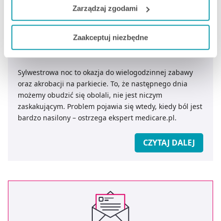
do naszych Partnerów marketingowych i analitycznych.
Zarządzaj zgodami
Jeżeli chcesz dostosować swoją zgodę i wybrać tylko
Zaakceptuj niezbędne
niektóre dodatkowe funkcje, z którymi wiąże się
Ból nóg: kłopot nie tylko tancerzy
zbieranie danych o Twojej aktywności dokonaj
preferowanych przez Ciebie wyborów i kliknij „
Zarządzaj
Sylwestrowa noc to okazja do wielogodzinnej zabawy
zgodami
”.
oraz akrobacji na parkiecie. To, że następnego dnia
możemy obudzić się obolali, nie jest niczym
Możesz również kliknąć „
Zaakceptuj niezbędne
”, co
zaskakującym. Problem pojawia się wtedy, kiedy ból jest
będzie oznaczało, że nie wyrażasz zgody na
bardzo nasilony – ostrzega ekspert medicare.pl.
pozyskiwanie od Ciebie danych, które nie są niezbędne
dla funkcjonowania Strony. Będzie się to jednak wiązało
CZYTAJ DALEJ
z brakiem dostępu do wszystkich funkcjonalności
Strony.