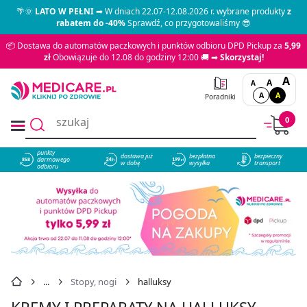
🌴🌞
LATO W PEŁNI
➡ W dniach 22.07-12.08.2026 r. wybrane produkty
z
rabatem do -40%
Sprawdź, co przygotowaliśmy 😎
📦 Dostawa do automatów paczkowych i punktów odbioru DPD Pickup za
5,99
zł
Obowiązuje do 12.08 do godziny 12:00 🚚 ➡
Skorzystaj!
A
A
A
A
A
Poradniki
0
punkty
dostawa już
bezpłatna
bezpieczny
darmowego
858
w dobę
wysyłka
transport
odbioru
Stopy, nogi
halluksy
KREMY I PREPARATY NA HALLUKSY