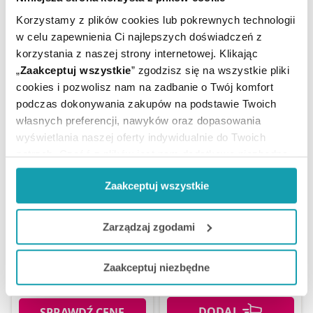
43,99 zł
39,87 zł
od
Korzystamy z plików cookies lub pokrewnych technologii
w celu zapewnienia Ci najlepszych doświadczeń z
korzystania z naszej strony internetowej. Klikając
SPRAWDŹ CENĘ
„
Zaakceptuj wszystkie
” zgodzisz się na wszystkie pliki
cookies i pozwolisz nam na zadbanie o Twój komfort
podczas dokonywania zakupów na podstawie Twoich
własnych preferencji, nawyków oraz dopasowania
wyświetlania naszej oferty indywidualnie do Twoich
potrzeb. Część z plików jest nam dodatkowo niezbędna
do prawidłowego działania Portalu oraz jego
Zaakceptuj wszystkie
funkcjonalności. W zależności od funkcji, dane o tym jak
Aquacel Ag+ Extra
korzystasz z naszej witryny będą również przekazywane
opatrunek hydrowłóknisty
Ascensia Microlet lancety
do naszych Partnerów marketingowych i analitycznych.
ze srebrem 10 x 10 cm, 1
200 szt
Zarządzaj zgodami
szt.
Jeżeli chcesz dostosować swoją zgodę i wybrać tylko
Zaakceptuj niezbędne
44,99 zł
2,53 zł
niektóre dodatkowe funkcje, z którymi wiąże się
od
zbieranie danych o Twojej aktywności dokonaj
preferowanych przez Ciebie wyborów i kliknij „
Zarządzaj
SPRAWDŹ CENĘ