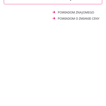
zadbać o komfort i zdrowy wygląd ust w każdym
momencie dnia.
POWIADOM ZNAJOMEGO
POWIADOM O ZMIANIE CENY