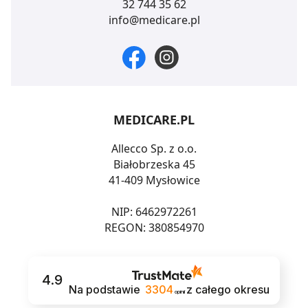
32 744 35 62
info@medicare.pl
MEDICARE.PL
Allecco Sp. z o.o.
Białobrzeska 45
41-409 Mysłowice
NIP: 6462972261
REGON: 380854970
4.9
Na podstawie
3304
z całego okresu
opinii