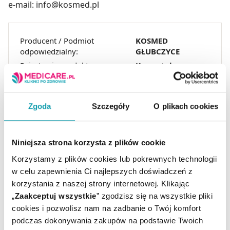
e-mail: info@kosmed.pl
Producent / Podmiot
KOSMED
odpowiedzialny:
GŁUBCZYCE
Rejestracja produktu:
Kosmetyk
Temperatura
Przechowywanie:
pokojowa
Zgoda
Szczegóły
O plikach cookies
Niniejsza strona korzysta z plików cookie
Korzystamy z plików cookies lub pokrewnych technologii
w celu zapewnienia Ci najlepszych doświadczeń z
korzystania z naszej strony internetowej. Klikając
ARTYKUŁY
„
Zaakceptuj wszystkie
” zgodzisz się na wszystkie pliki
cookies i pozwolisz nam na zadbanie o Twój komfort
podczas dokonywania zakupów na podstawie Twoich
MOŻE CI SIĘ PRZYDAĆ