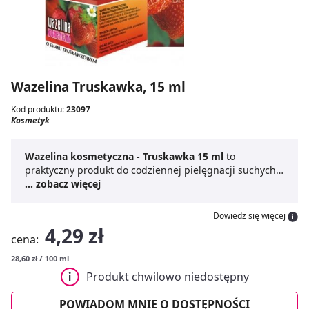
Wazelina Truskawka, 15 ml
Kod produktu:
23097
Kosmetyk
Wazelina kosmetyczna - Truskawka 15 ml
to
praktyczny produkt do codziennej pielęgnacji suchych i
spierzchniętych ust. Dzięki owocowemu aromatowi
... zobacz więcej
truskawki używanie
Wazeliny kosmetycznej -
Truskawka 15 ml
staje się przyjemnością. Znakomicie
Dowiedz się więcej
natłuszcza, zmiękcza i chroni delikatną skórę ust przed
4,29 zł
cena:
szkodliwym wpływem czynników zewnętrznych, takich
jak wiatr czy mróz. Idealna do codziennego stosowania,
28,60 zł / 100 ml
zwłaszcza w sezonie jesienno-zimowym.
Pielęgnacja
Produkt chwilowo niedostępny
ust
,
Wazelina na spierzchnięte usta
oraz
Ochrona
przed mrozem
to główne atuty produktu. Poręczne
POWIADOM MNIE O DOSTĘPNOŚCI
opakowanie pozwala zabrać go zawsze ze sobą, by