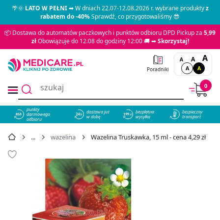
🌴🌞
LATO W PEŁNI
➡ W dniach 22.07-12.08.2026 r. wybrane produkty
z
rabatem do -40%
Sprawdź, co przygotowaliśmy 😎
📦 Dostawa do automatów paczkowych i punktów odbioru DPD Pickup za
5,99
zł
Obowiązuje do 12.08 do godziny 12:00 🚚 ➡
Skorzystaj!
A
A
A
A
A
Poradniki
0
punkty
dostawa już
bezpłatna
bezpieczny
darmowego
858
w dobę
wysyłka
transport
odbioru
wazelina
Wazelina Truskawka, 15 ml - cena 4,29 zł