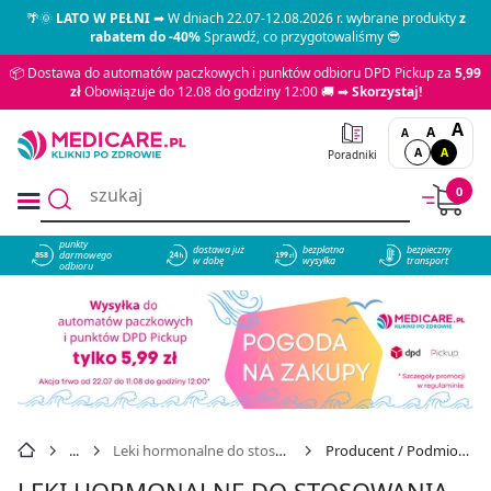
🌴🌞
LATO W PEŁNI
➡ W dniach 22.07-12.08.2026 r. wybrane produkty
z
rabatem do -40%
Sprawdź, co przygotowaliśmy 😎
📦 Dostawa do automatów paczkowych i punktów odbioru DPD Pickup za
5,99
zł
Obowiązuje do 12.08 do godziny 12:00 🚚 ➡
Skorzystaj!
A
A
A
A
A
Poradniki
0
punkty
dostawa już
bezpłatna
bezpieczny
darmowego
858
w dobę
wysyłka
transport
odbioru
Leki hormonalne do stosowania wewnętrznego (bez hormonów płciowych)
Producent / Podmiot odpowiedzialny: SUN-FARM
LEKI HORMONALNE DO STOSOWANIA