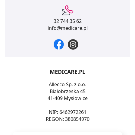
32 744 35 62
info@medicare.pl
MEDICARE.PL
Allecco Sp. z o.o.
Białobrzeska 45
41-409 Mysłowice
NIP: 6462972261
REGON: 380854970