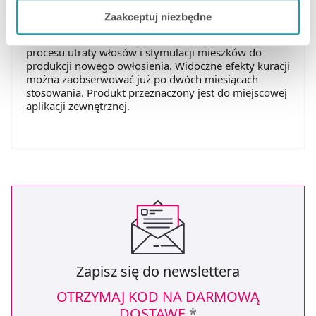
Jeżeli chcesz dostosować swoją zgodę i wybrać tylko
badaniach klinicznych.
Zaakceptuj niezbędne
niektóre dodatkowe funkcje, z którymi wiąże się
zbieranie danych o Twojej aktywności dokonaj
Działanie płynu polega na skutecznym hamowaniu
procesu utraty włosów i stymulacji mieszków do
preferowanych przez Ciebie wyborów i kliknij „
Zarządzaj
produkcji nowego owłosienia. Widoczne efekty kuracji
zgodami
”.
można zaobserwować już po dwóch miesiącach
stosowania. Produkt przeznaczony jest do miejscowej
aplikacji zewnętrznej.
Możesz również kliknąć „
Zaakceptuj niezbędne
”, co
będzie oznaczało, że nie wyrażasz zgody na
pozyskiwanie od Ciebie danych, które nie są niezbędne
dla funkcjonowania Strony. Będzie się to jednak wiązało
z brakiem dostępu do wszystkich funkcjonalności
Strony.
Zapisz się do newslettera
OTRZYMAJ KOD NA DARMOWĄ
DOSTAWĘ
*