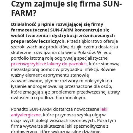
Czym zajmuje się firma SUN-
FARM?
Działalność prężnie rozwijającej się firmy
farmaceutycznej SUN-FARM koncentruje się
wokół tworzenia i dystrybucji zróżnicowanych
preparatów leczniczych.
Przedsiębiorstwo oferuje
szeroki wachlarz produktów, dzięki czemu dostarcza
skuteczne rozwiązania dla wielu Polaków. W jego
portfolio istotną rolę odgrywają specjalistyczne,
przeciwgrzybicze lakiery do paznokci
, które stanowią
niezastąpioną pomoc w przypadku infekcji. Równie
ważny element asortymentu stanowią
zaawansowane, płynne roztwory minoksydylu na
łysienie androgenowe. Są przeznaczone dla osób,
które zmagają się z problemem przedwczesnej utraty
owłosienia o podłożu hormonalnym.
Ponadto SUN-FARM dostarcza nowoczesne
leki
antyalergiczne
, które przynoszą szybką ulgę w
uciążliwych dolegliwościach sezonowych. Poza tym
firma wytwarza skuteczne leki spazmolityczne z
drotaweryną, które wykazują silne działanie