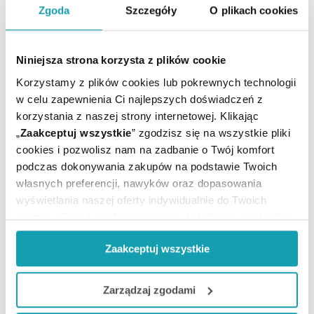
dermatofitów.
Zgoda
Szczegóły
O plikach cookies
Kluczowym elementem podnoszącym wartość
terapeutyczną tego leku jest dołączenie do
opakowania kompletnego zestawu akcesoriów
Niniejsza strona korzysta z plików cookie
medycznych. Umożliwiają one pacjentowi
przeprowadzenie w pełni precyzyjnej aplikacji.
Korzystamy z plików cookies lub pokrewnych technologii
Prawidłowe nakładanie produktu warunkuje
w celu zapewnienia Ci najlepszych doświadczeń z
optymalne wnikanie substancji aktywnej głęboko w
korzystania z naszej strony internetowej. Klikając
zrogowaciałą płytkę paznokcia, co przekłada się na
„
Zaakceptuj wszystkie
” zgodzisz się na wszystkie pliki
skuteczność i trwałość podjętej kuracji.
cookies i pozwolisz nam na zadbanie o Twój komfort
podczas dokonywania zakupów na podstawie Twoich
Alocutan 2% 20mg/ml płyn na
własnych preferencji, nawyków oraz dopasowania
skórę
wyświetlania naszej oferty indywidualnie do Twoich
potrzeb. Część z plików jest nam dodatkowo niezbędna
Nadmierne wypadanie włosów o podłożu
hormonalnym stanowi poważny problem natury
do prawidłowego działania Portalu oraz jego
estetycznej i psychologicznej, który dotyka wiele
Zaakceptuj wszystkie
funkcjonalności. W zależności od funkcji, dane o tym jak
kobiet. Odpowiedzią na ich specyficzne potrzeby jest
korzystasz z naszej witryny będą również przekazywane
Alocutan o stężeniu 2% (20 mg/ml). Preparat zawiera
do naszych Partnerów marketingowych i analitycznych.
minoksydyl – substancję czynną, której wysoka
Zarządzaj zgodami
efektywność w leczeniu łysienia androgenowego typu
żeńskiego została jednoznacznie potwierdzona w