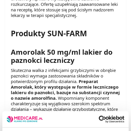
rozkurczające. Ofertę uzupełniają zaawansowane leki
na receptę, które stosuje się pod ścisłym nadzorem
lekarzy w terapii specjalistycznej.
Produkty SUN-FARM
Amorolak 50 mg/ml lakier do
paznokci leczniczy
Skuteczna walka z infekcjami grzybiczymi w obrębie
paznokci wymaga zastosowania składników o
potwierdzonym profilu działania.
Preparat
Amorolak, który występuje w formie leczniczego
lakieru do paznokci, bazuje na substancji czynnej
o nazwie amorolfina.
Wspomniany komponent
charakteryzuje się wyjątkowo szerokim spektrum
działania – wykazuje działanie grzybostatyczne, które
polega na hamowaniu rozwoju chorobotwórczych
patogenów. Uzupełnia je aktywność grzybobójcza,
przez co lakier prowadzi do ostatecznej eliminacji