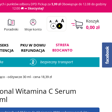
ch i punktów odbioru DPD Pickup za
5,99 zł
Obowiązuje do 12.08 do godziny
12:00 🚚 ➡
Skorzystaj!
A
A
Koszyk
A
A
A
0,00 zł
Moje konto
Poradniki
STREFA
SEKS
PKU W DOMU
BIOCANTO
TENCJA
REFUNDACJA
ka
bezpieczny transport
co - odżywcze 30 ml - cena 18,39 zł
sional Witamina C Serum
 ml