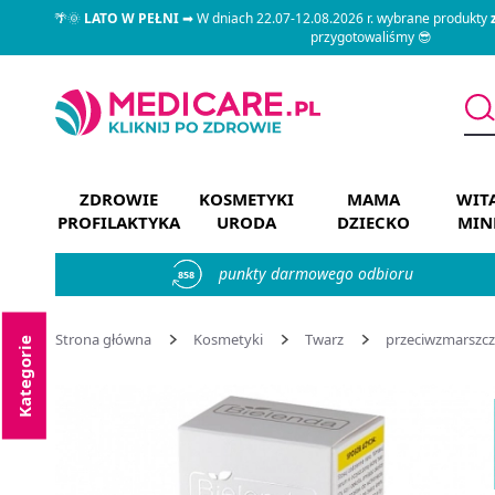
🌴🌞
LATO W PEŁNI
➡ W dniach 22.07-12.08.2026 r. wybrane produkty
przygotowaliśmy 😎
ZDROWIE
KOSMETYKI
MAMA
WIT
PROFILAKTYKA
URODA
DZIECKO
MIN
punkty darmowego odbioru
858
Strona główna
Kosmetyki
Twarz
przeciwzmarszc
Kategorie