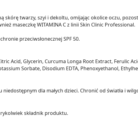
skórę twarzy, szyi i dekoltu, omijając okolice oczu, pozos
nież maseczkę WITAMINA C z linii Skin Clinic Professional.
chronie przeciwsłonecznej SPF 50.
itric Acid, Glycerin, Curcuma Longa Root Extract, Ferulic A
assium Sorbate, Disodium EDTA, Phenoxyethanol, Ethylhexy
iedostępnym dla małych dzieci. Chronić od światła i wilgo
rykolwiek składnik produktu.