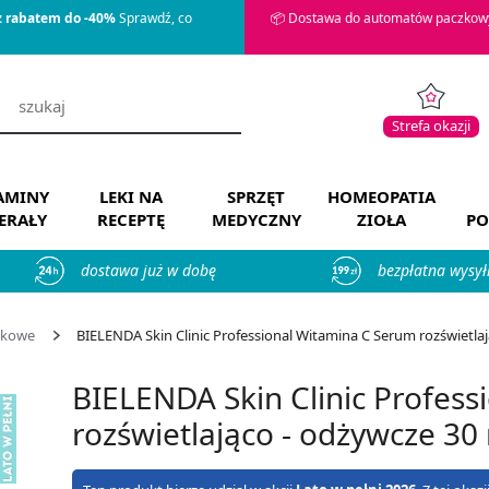
z rabatem do -40%
Sprawdź, co
📦 Dostawa do automatów paczkowy
Strefa okazji
AMINY
LEKI NA
SPRZĘT
HOMEOPATIA
ERAŁY
RECEPTĘ
MEDYCZNY
ZIOŁA
PO
dostawa już w dobę
bezpłatna wysył
zkowe
BIELENDA Skin Clinic Professional Witamina C Serum rozświetlają
BIELENDA Skin Clinic Profes
rozświetlająco - odżywcze 30