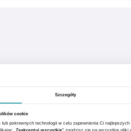
Szczegóły
ozbawionej blasku.
 plików cookie
kórze świeżego i promiennego wyglądu oraz poprawa jej ko
 lub pokrewnych technologii w celu zapewnienia Ci najlepszych
ikając „
Zaakceptuj wszystkie
” zgodzisz się na wszystkie pliki