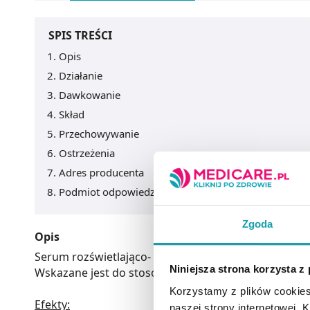
SPIS TREŚCI
Opis
Działanie
Dawkowanie
Skład
Przechowywanie
Ostrzeżenia
Adres producenta
Podmiot odpowiedzialny
Zgoda
Opis
Serum rozświetlająco- odżywcze na dzień dla cery p
Niniejsza strona korzysta z
Wskazane jest do stosowania w celu przywrócenia s
Korzystamy z plików cookies
Efekty:
naszej strony internetowej. Kl