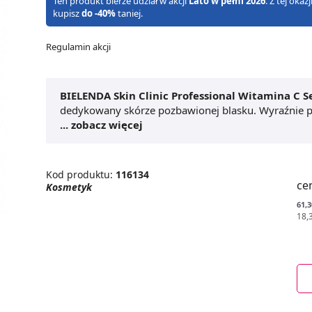
Ten produkt bierze udział w akcji
Lato w pełni 2026
. Z tej oka
kupisz
do -40%
taniej.
Regulamin akcji
BIELENDA Skin Clinic Professional Witamina C S
dedykowany skórze pozbawionej blasku. Wyraźnie pop
się niezwykle promienna.
... zobacz więcej
Serum BIELENDA Skin Cl
wygładza skórę, działa przeciwstarzeniowo oraz red
porannej pielęgnacji.
Kod produktu:
116134
ce
Kosmetyk
61,3
18,3