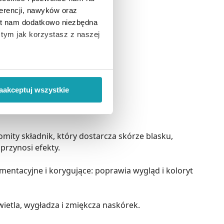
erencji, nawyków oraz
est nam dodatkowo niezbędna
o tym jak korzystasz z naszej
 wiąże się zbieranie danych o
i
”.
aakceptuj wszystkie
ody na pozyskiwanie od
ło z brakiem dostępu do
komity składnik, który dostarcza skórze blasku,
przynosi efekty.
mentacyjne i korygujące: poprawia wygląd i koloryt
wietla, wygładza i zmiękcza naskórek.