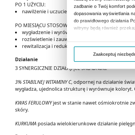
PO 1 UŻYCIU:
zadbanie o Twój komfort po
nawilżenie i uczucie świeżości na skórze.
dopasowania wyświetlania na
do prawidłowego działania Po
PO MIESIĄCU STOSOWANIA:
witryny będą również przek
wygładzenie i wyrównanie kolorytu,
rozświetlenie i zauważalne odżywienie skóry,
Jeżeli chcesz dostosować swo
rewitalizacja i redukcja oznak zmęczenia.
Twojej aktywności dokonaj pr
Zaakceptuj niezbęd
Działanie
Możesz również kliknąć „
Zaa
3 SYNERGICZNIE DZIAŁAJĄCE SKŁADNIKI:
Ciebie danych, które nie są 
wszystkich funkcjonalności 
3% STABILNEJ WITAMINY C
, odpornej na działanie świa
wygładza, ujednolica strukturę i wyrównuje koloryt. 
KWAS FERULOWY
jest w stanie nawet ośmiokrotnie zw
skóry.
KURKUMA
posiada wielokierunkowe działanie pielęgna