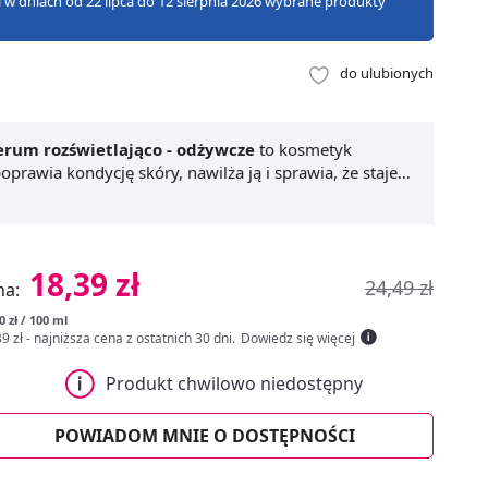
zji w dniach od 22 lipca do 12 sierpnia 2026 wybrane produkty
do ulubionych
erum rozświetlająco - odżywcze
to kosmetyk
rawia kondycję skóry, nawilża ją i sprawia, że staje
inic Professional Witamina C
stosowane regularnie
ukuje oznaki zmęczenia. To niezbędny element
18,39 zł
24,49 zł
na:
0 zł / 100 ml
9 zł
- najniższa cena z ostatnich 30 dni
.
Dowiedz się więcej
Produkt chwilowo niedostępny
POWIADOM MNIE O DOSTĘPNOŚCI