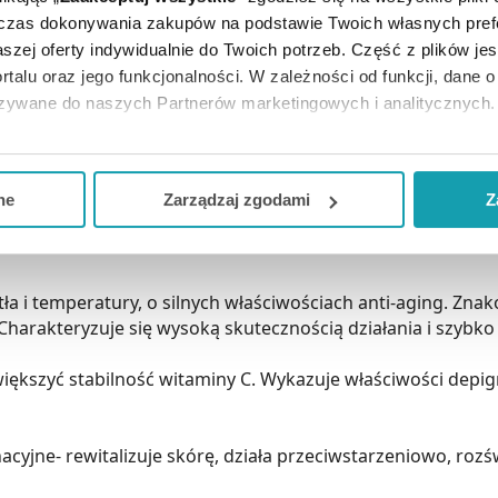
dczas dokonywania zakupów na podstawie Twoich własnych pref
szej oferty indywidualnie do Twoich potrzeb. Część z plików j
rtalu oraz jego funkcjonalności. W zależności od funkcji, dane 
azywane do naszych Partnerów marketingowych i analitycznych.
ją zgodę i wybrać tylko niektóre dodatkowe funkcje, z którymi
eferowanych przez Ciebie wyborów i kliknij „
Zarządzaj
zgodam
ne
Zarządzaj zgodami
Z
kceptuj niezbędne
”, co będzie oznaczało, że nie wyrażasz zg
niezbędne dla funkcjonowania Strony. Będzie się to jednak wiąza
Strony.
tła i temperatury, o silnych właściwościach anti-aging. Zna
Charakteryzuje się wysoką skutecznością działania i szybko 
iększyć stabilność witaminy C. Wykazuje właściwości depig
cyjne- rewitalizuje skórę, działa przeciwstarzeniowo, rozś