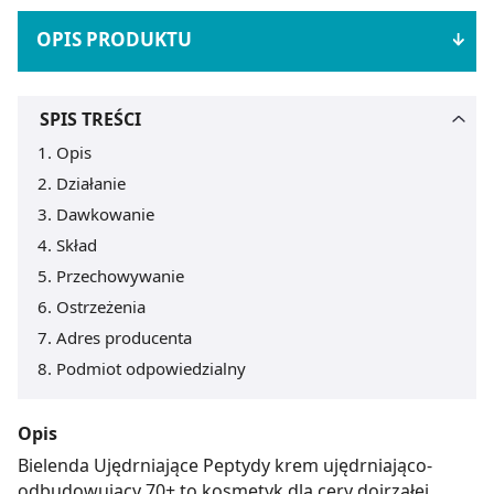
OPIS PRODUKTU
SPIS TREŚCI
Opis
Działanie
Dawkowanie
Skład
Przechowywanie
Ostrzeżenia
Adres producenta
Podmiot odpowiedzialny
Opis
Bielenda Ujędrniające Peptydy krem ujędrniająco-
odbudowujący 70+ to kosmetyk dla cery dojrzałej,