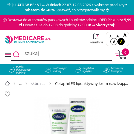
🌴🌞
LATO W PEŁNI
➡ W dniach 22.07-12.08.2026 r. wybrane produkty
z
rabatem do -40%
Sprawdź, co przygotowaliśmy 😎
📦 Dostawa do automatów paczkowych i punktów odbioru DPD Pickup za
5,99
zł
Obowiązuje do 12.08 do godziny 12:00 🚚 ➡
Skorzystaj!
A
A
A
A
A
Poradniki
0
punkty
dostawa już
bezpłatna
bezpieczny
darmowego
857
w dobę
wysyłka
transport
odbioru
skóra sucha, atopowa
Cetaphil PS lipoaktywny krem nawilżający do skóry suchej i wrażliwej, 100 g - cena 49,59 zł