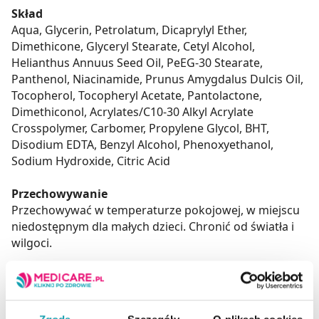
Skład
Aqua, Glycerin, Petrolatum, Dicaprylyl Ether,
Dimethicone, Glyceryl Stearate, Cetyl Alcohol,
Helianthus Annuus Seed Oil, PeEG-30 Stearate,
Panthenol, Niacinamide, Prunus Amygdalus Dulcis Oil,
Tocopherol, Tocopheryl Acetate, Pantolactone,
Dimethiconol, Acrylates/C10-30 Alkyl Acrylate
Crosspolymer, Carbomer, Propylene Glycol, BHT,
Disodium EDTA, Benzyl Alcohol, Phenoxyethanol,
Sodium Hydroxide, Citric Acid
Przechowywanie
Przechowywać w temperaturze pokojowej, w miejscu
niedostępnym dla małych dzieci. Chronić od światła i
wilgoci.
Ostrzeżenia
Nie stosować w przypadku nadwrażliwości na
którykolwiek składnik produktu.