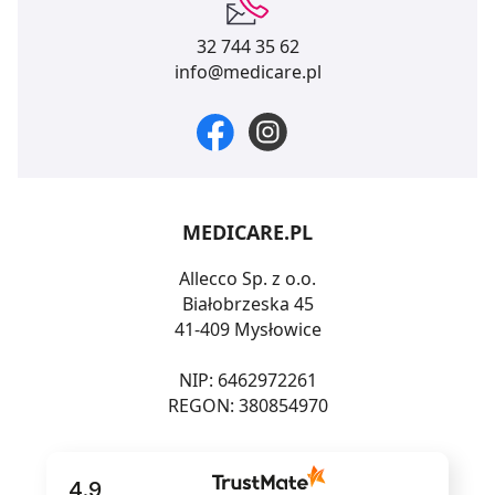
32 744 35 62
info@medicare.pl
MEDICARE.PL
Allecco Sp. z o.o.
Białobrzeska 45
41-409 Mysłowice
NIP: 6462972261
REGON: 380854970
4.9