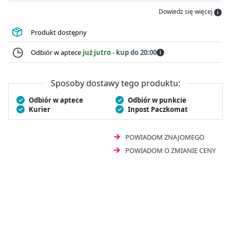
wysuszeniem utrzymującą się nawet do 48 godzin.
Dowiedz się więcej
Kosmetyk odbudowuje barierę ochronną naskórka już
po 1. tygodniu stosowania i tworzy na jego powierzchni
Produkt dostępny
warstwę ochronną.
Cetaphil PS lipoaktywny krem do
skóry suchej i wrażliwej
dobrze łagodzi świąd i
Odbiór w aptece
już jutro
-
kup do 20:00
podrażnienia. Krem jest bezzapachowy i
hipoalergiczny. Ma lekką formułę przez co szybko się
wchłania.
Sposoby dostawy tego produktu:
Odbiór w aptece
Odbiór w punkcie
Kurier
Inpost Paczkomat
POWIADOM ZNAJOMEGO
POWIADOM O ZMIANIE CENY