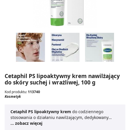
Cetaphil PS lipoaktywny krem nawilżający
do skóry suchej i wrażliwej, 100 g
Kod produktu:
113740
Kosmetyk
Cetaphil PS lipoaktywny krem
do codziennego
stosowania o działaniu nawilżającym, dedykowany
skórze suchej i bardzo wrażliwej.
... zobacz więcej
Cetaphil krem
nawilżający
zapewnia skórze ochronę przed