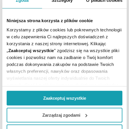
Zgoda
Szczegóły
O plikach cookies
Produkt tylko do użytku zewnętrznego.
Unikać kontaktu z oczami.
Niniejsza strona korzysta z plików cookie
Adres producenta
Korzystamy z plików cookies lub pokrewnych technologii
Galderma International S.A.A.
w celu zapewnienia Ci najlepszych doświadczeń z
Tour Europlaza, La Défense 4,
korzystania z naszej strony internetowej. Klikając
20 avenue André Prothin,
„
Zaakceptuj wszystkie
” zgodzisz się na wszystkie pliki
92927 La Défense Cedex,
cookies i pozwolisz nam na zadbanie o Twój komfort
Francja,
podczas dokonywania zakupów na podstawie Twoich
www.galderma.com
własnych preferencji, nawyków oraz dopasowania
wyświetlania naszej oferty indywidualnie do Twoich
Podmiot odpowiedzialny
potrzeb. Część z plików jest nam dodatkowo niezbędna
Galderma Polska Sp. z o. o.
do prawidłowego działania Portalu oraz jego
ul. Puławska 145,
Zaakceptuj wszystkie
funkcjonalności. W zależności od funkcji, dane o tym jak
02-715 Warszawa,
korzystasz z naszej witryny będą również przekazywane
Polska,
do naszych Partnerów marketingowych i analitycznych.
e-mail: info.poland@galderma.com
Zarządzaj zgodami
Jeżeli chcesz dostosować swoją zgodę i wybrać tylko