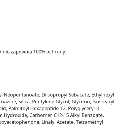
V nie zapewnia 100% ochrony.
cyl Neopentanoate, Diisopropyl Sebacate, Ethylhexyl
ine, Silica, Pentylene Glycol, Glycerin, Isostearyl
cid, Palmitoyl Hexapeptide-12, Polyglyceryl-3
um Hydroxide, Carbomer, C12-15 Alkyl Benzoate,
xyacetophenone, Linalyl Acetate, Tetramethyl