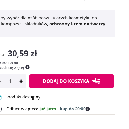
lny wybór dla osób poszukujących kosmetyku do
j kompozycji składników,
ochronny krem do twarzy z
iem UV, HEV oraz IR. Przeciwdziała również
eniom. Regularne stosowanie
regenerującego kremu
dnio nawilżona i przyjemna w dotyku. Kosmetyk
zed szkodliwymi czynnikami zewnętrznymi. Produkt jest
30,59 zł
gotrwałą ochronę i regenerację skóry. Dax Sun
na:
żdego, kto pragnie zadbać o zdrowy wygląd skóry.
8 zł / 100 ml
iedz się więcej
DODAJ
DO KOSZYKA
Produkt dostępny
Odbiór w aptece
już jutro
-
kup do 20:00