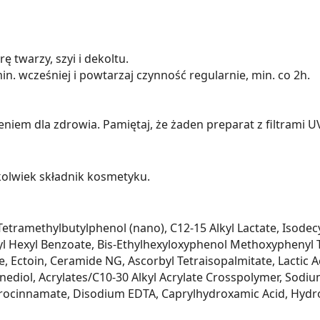
 twarzy, szyi i dekoltu.
n. wcześniej i powtarzaj czynność regularnie, min. co 2h.
iem dla zdrowia. Pamiętaj, że żaden preparat z filtrami U
olwiek składnik kosmetyku.
Tetramethylbutylphenol (nano), C12-15 Alkyl Lactate, Isode
Hexyl Benzoate, Bis-Ethylhexyloxyphenol Methoxyphenyl Triaz
e, Ectoin, Ceramide NG, Ascorbyl Tetraisopalmitate, Lactic A
nediol, Acrylates/C10-30 Alkyl Acrylate Crosspolymer, Sodi
drocinnamate, Disodium EDTA, Caprylhydroxamic Acid, Hydro