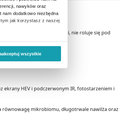
erencji, nawyków oraz
est nam dodatkowo niezbędna
o tym jak korzystasz z naszej
ceramidami Dax Sun nie bieli, nie roluje się pod
 wiąże się zbieranie danych o
i
”.
aakceptuj wszystkie
ody na pozyskiwanie od
ło z brakiem dostępu do
z ekrany HEV i podczerwonym IR, fotostarzeniem i
aca równowagę mikrobiomu, długotrwale nawilża oraz