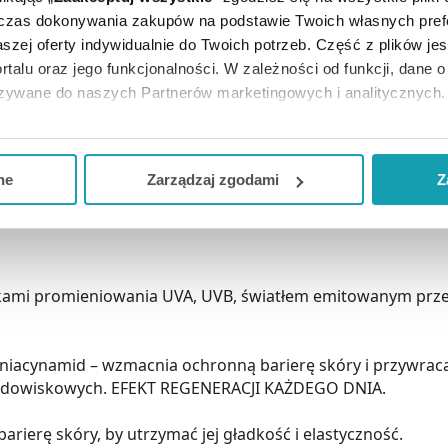
dczas dokonywania zakupów na podstawie Twoich własnych pref
szej oferty indywidualnie do Twoich potrzeb. Część z plików j
, który chroni i dba o zdrowie skóry przez cały rok.
rtalu oraz jego funkcjonalności. W zależności od funkcji, dane 
azywane do naszych Partnerów marketingowych i analitycznych.
doczne, aksamitne wykończenie. Ochronny krem do twarzy z 
dzień.
ją zgodę i wybrać tylko niektóre dodatkowe funkcje, z którymi
eferowanych przez Ciebie wyborów i kliknij „
Zarządzaj
zgodam
dla każdego rodzaju cery.
ne
Zarządzaj zgodami
Z
kceptuj niezbędne
”, co będzie oznaczało, że nie wyrażasz zg
niezbędne dla funkcjonowania Strony. Będzie się to jednak wiąza
Strony.
kami promieniowania UVA, UVB, światłem emitowanym prze
+ niacynamid – wzmacnia ochronną barierę skóry i przywr
rodowiskowych. EFEKT REGENERACJI KAŻDEGO DNIA.
rierę skóry, by utrzymać jej gładkość i elastyczność.