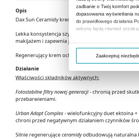
zadbanie o Twój komfort po
Opis
dopasowania wyświetlania na
Dax Sun Ceramidy krem do twarzy SPF50+ to kosmetyk
do prawidłowego działania Po
witryny będą również przek
Lekka konsystencja szybko się wchłania, dając niewi
makijażem i zapewnia jego świeży wygląd przez cały 
Jeżeli chcesz dostosować swo
Twojej aktywności dokonaj pr
Regenerujący krem ochronny SPF50 jest odpowiedni 
Zaakceptuj niezbęd
Możesz również kliknąć „
Zaa
Działanie
Ciebie danych, które nie są 
Właściwości składników aktywnych:
wszystkich funkcjonalności 
Fotostabilne filtry nowej generacji
- chronią przed skut
przebarwieniami.
Urban Adapt Complex
- wielofunkcyjny duet ektoina 
chroni przed negatywnym działaniem czynników ś
Silnie regenerujące
ceramidy
odbudowują naturalna ba