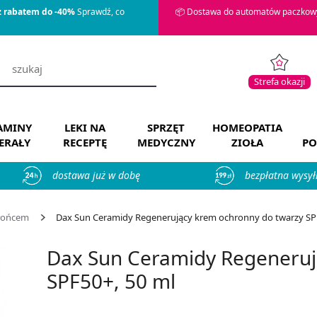
z rabatem do -40%
Sprawdź, co
📦 Dostawa do automatów paczkowy
Strefa okazji
AMINY
LEKI NA
SPRZĘT
HOMEOPATIA
ERAŁY
RECEPTĘ
MEDYCZNY
ZIOŁA
PO
dostawa już w dobę
bezpłatna wysył
słońcem
Dax Sun Ceramidy Regenerujący krem ochronny do twarzy SPF50
Dax Sun Ceramidy Regeneruj
SPF50+, 50 ml