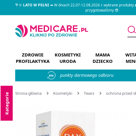
🌴🌞
LATO W PEŁNI
➡ W dniach 22.07-12.08.2026 r. wybrane produkty
przygotowaliśmy 😎
ZDROWIE
KOSMETYKI
MAMA
WIT
PROFILAKTYKA
URODA
DZIECKO
MIN
punkty darmowego odbioru
858
Strona główna
Kosmetyki
Twarz
ochrona przed 
Kategorie