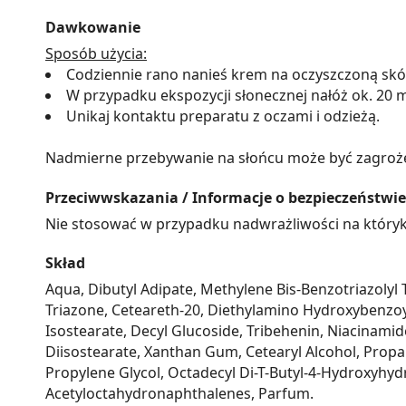
Dawkowanie
Sposób użycia:
Codziennie rano nanieś krem na oczyszczoną skórę
W przypadku ekspozycji słonecznej nałóż ok. 20 mi
Unikaj kontaktu preparatu z oczami i odzieżą.
Nadmierne przebywanie na słońcu może być zagrożen
Przeciwwskazania / Informacje o bezpieczeństwie
Nie stosować w przypadku nadwrażliwości na któryk
Skład
Aqua, Dibutyl Adipate, Methylene Bis-Benzotriazolyl 
Triazone, Ceteareth-20, Diethylamino Hydroxybenzoyl 
Isostearate, Decyl Glucoside, Tribehenin, Niacinamid
Diisostearate, Xanthan Gum, Cetearyl Alcohol, Propa
Propylene Glycol, Octadecyl Di-T-Butyl-4-Hydroxyhy
Acetyloctahydronaphthalenes, Parfum.