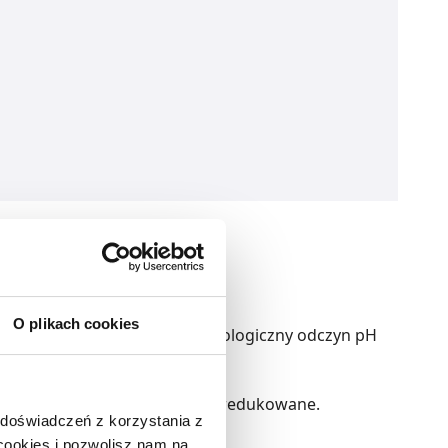
O plikach cookies
nie natłuszcza, przywraca fizjologiczny odczyn pH
t wyrównany, zaczerwienienia zredukowane.
 doświadczeń z korzystania z
 cookies i pozwolisz nam na