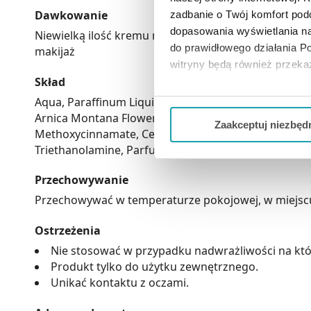
Dawkowanie
zadbanie o Twój komfort po
dopasowania wyświetlania na
Niewielką ilość kremu nanieść na oczyszczoną skórę
do prawidłowego działania Po
makijaż
witryny będą również przek
Skład
Jeżeli chcesz dostosować swo
Aqua, Paraffinum Liquidum, Glyceryl Stearate, PEG-100
Twojej aktywności dokonaj pr
Arnica Montana Flower Extract, Arnica Chamissonis Flo
Zaakceptuj niezbęd
Methoxycinnamate, Cetearyl Alkohol, Ceteareth-20, 
Możesz również kliknąć „
Zaa
Triethanolamine, Parfum, Ethylhexylglycerin, DMDM
Ciebie danych, które nie są 
Przechowywanie
wszystkich funkcjonalności 
Przechowywać w temperaturze pokojowej, w miejscu n
Ostrzeżenia
Nie stosować w przypadku nadwrażliwości na któ
Produkt tylko do użytku zewnętrznego.
Unikać kontaktu z oczami.