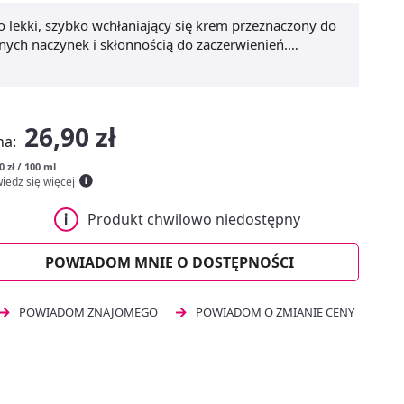
o lekki, szybko wchłaniający się krem przeznaczony do
nych naczynek i skłonnością do zaczerwienień.
rwionośne oraz łagodzące podrażnienia, co pomaga
 skóry.
Flos-Lek Naczynka Pro Krem nawilżający 50
 jako baza pod makijaż.
Krem do skóry naczynkowej
,
 cery naczynkowej
to główne zalety produktu. Stosuj
26,90 zł
 wzmocnienia naturalnej bariery ochronnej skóry.
na:
0 zł / 100 ml
iedz się więcej
Produkt chwilowo niedostępny
POWIADOM MNIE O DOSTĘPNOŚCI
POWIADOM ZNAJOMEGO
POWIADOM O ZMIANIE CENY