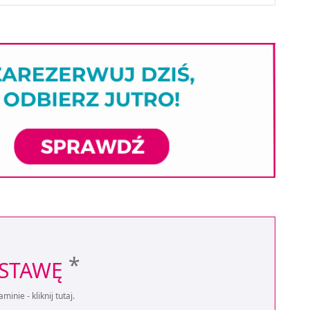
*
OSTAWĘ
aminie -
kliknij tutaj
.