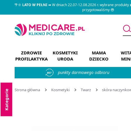
🌴🌞
LATO W PEŁNI
➡ W dniach 22.07-12.08.2026 r. wybrane produkty
przygotowaliśmy 😎
ZDROWIE
KOSMETYKI
MAMA
WIT
PROFILAKTYKA
URODA
DZIECKO
MIN
punkty darmowego odbioru
857
Strona główna
Kosmetyki
Twarz
skóra naczynko
Kategorie