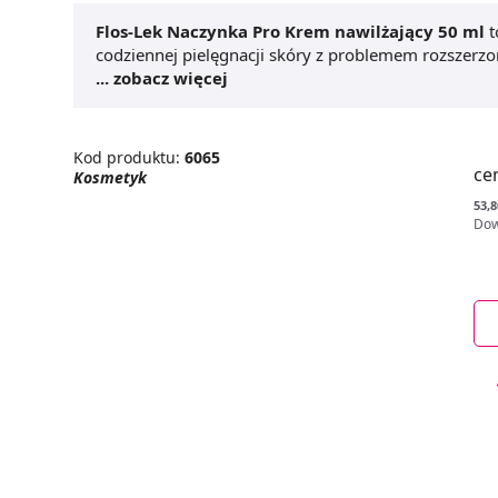
Flos-Lek Naczynka Pro Krem nawilżający 50 ml
t
codziennej pielęgnacji skóry z problemem rozszerzo
Formuła zawiera składniki wzmacniające naczynia k
... zobacz więcej
zmniejszyć widoczność rumienia i poprawić komfort
ml
doskonale sprawdza się do cery wrażliwej, także
redukcja zaczerwienień
i
codzienna pielęgnacja
Kod produktu:
6065
regularnie, aby uzyskać efekt nawilżenia, ukojenia i
ce
Kosmetyk
53,8
Dow