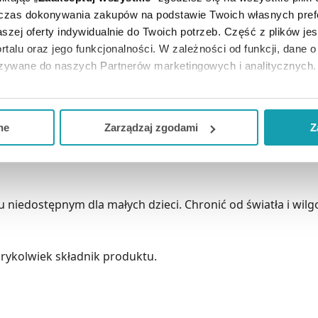
dczas dokonywania zakupów na podstawie Twoich własnych pref
szej oferty indywidualnie do Twoich potrzeb. Część z plików j
 twarzy, równomiernie rozprowadzić. W zależności od potr
rtalu oraz jego funkcjonalności. W zależności od funkcji, dane 
azywane do naszych Partnerów marketingowych i analitycznych.
ją zgodę i wybrać tylko niektóre dodatkowe funkcje, z którymi
 Stearate, Prunus Amygdalus Dulcis Oil, Caprylic/Capric Trig
eferowanych przez Ciebie wyborów i kliknij „
Zarządzaj
zgodam
wer Extract, Glyceryl Polymethacrylate ,Glycerin ,Aleuritic 
ne
Zarządzaj zgodami
Z
Phenoxyethanol, Ginkgo Biloba Leaf Extract, Carbomer, Pant
kceptuj niezbędne
”, co będzie oznaczało, że nie wyrażasz zg
 Hydantoin, Iodopropynyl Butylcarbamate, Disodium EDTA.
niezbędne dla funkcjonowania Strony. Będzie się to jednak wiąza
Strony.
iedostępnym dla małych dzieci. Chronić od światła i wilgo
rykolwiek składnik produktu.