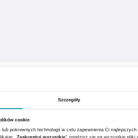
 naczynkami krwionośnymi.
Szczegóły
ośne, redukuje rumień i zaczerwienienia. Nawilża, delikat
 UV.
 plików cookie
spokojona, nawilżona, gładka i zrelaksowana. Koloryt jes
 lub pokrewnych technologii w celu zapewnienia Ci najlepszych
ikając „
Zaakceptuj wszystkie
” zgodzisz się na wszystkie pliki