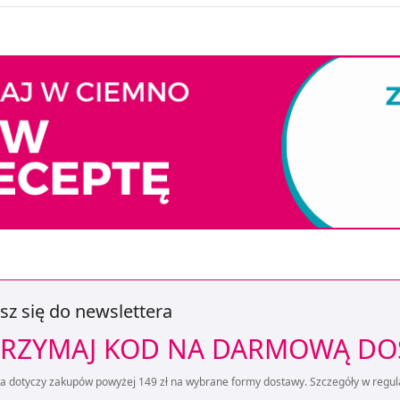
sz się do newslettera
RZYMAJ KOD NA DARMOWĄ D
ta dotyczy zakupów powyżej 149 zł na wybrane formy dostawy. Szczegóły w regul