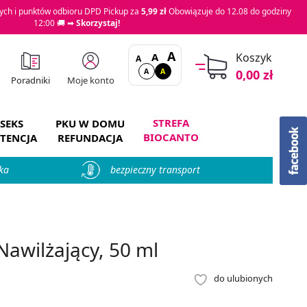
ch i punktów odbioru DPD Pickup za
5,99 zł
Obowiązuje do 12.08 do godziny
12:00 🚚 ➡
Skorzystaj!
A
A
Koszyk
A
A
A
0,00 zł
Moje konto
Poradniki
STREFA
SEKS
PKU W DOMU
BIOCANTO
TENCJA
REFUNDACJA
ka
bezpieczny transport
awilżający, 50 ml
do ulubionych