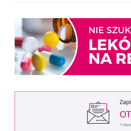
Zapi
OT
* Ofer