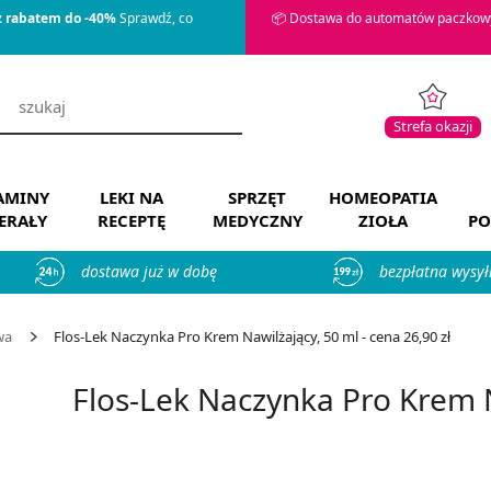
z rabatem do -40%
Sprawdź, co
📦 Dostawa do automatów paczkowy
Strefa okazji
AMINY
LEKI NA
SPRZĘT
HOMEOPATIA
ERAŁY
RECEPTĘ
MEDYCZNY
ZIOŁA
PO
dostawa już w dobę
bezpłatna wysył
wa
Flos-Lek Naczynka Pro Krem Nawilżający, 50 ml - cena 26,90 zł
Flos-Lek Naczynka Pro Krem N