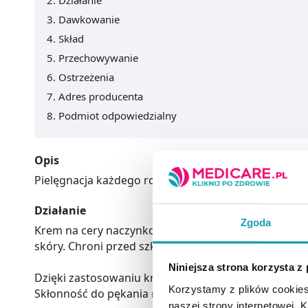
Działanie
Dawkowanie
Skład
Przechowywanie
Ostrzeżenia
Adres producenta
Podmiot odpowiedzialny
Opis
Pielęgnacja każdego rodzaju skóry z rozszerzonymi
Działanie
Zgoda
Krem na cery naczynkowej uszczelnia naczynka krwion
skóry. Chroni przed szkodliwym działaniem promieni
Niniejsza strona korzysta z
Dzięki zastosowaniu kremu na naczynka skóra jest u
Korzystamy z plików cookies
Skłonność do pękania naczynek zminimalizowana.
naszej strony internetowej. Kl