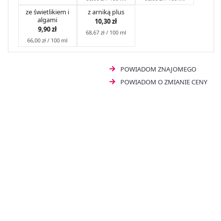
ze świetlikiem i
z arniką plus
algami
10,30 zł
9,90 zł
68,67 zł / 100 ml
66,00 zł / 100 ml
POWIADOM ZNAJOMEGO
POWIADOM O ZMIANIE CENY