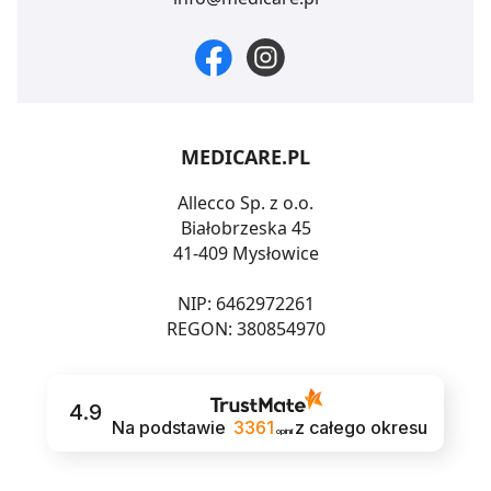
MEDICARE.PL
Allecco Sp. z o.o.
Białobrzeska 45
41-409 Mysłowice
NIP: 6462972261
REGON: 380854970
4.9
Na podstawie
3361
z całego okresu
opinii