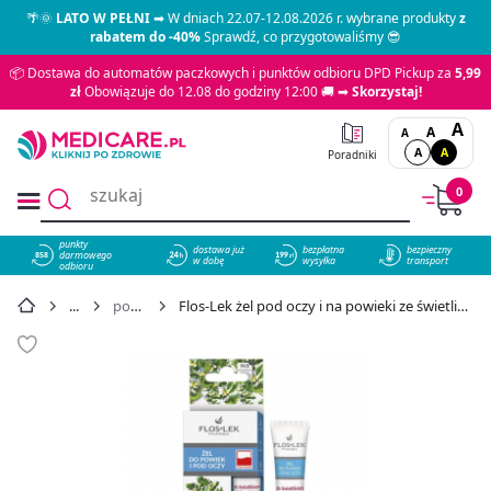
🌴🌞
LATO W PEŁNI
➡ W dniach 22.07-12.08.2026 r. wybrane produkty
z
rabatem do -40%
Sprawdź, co przygotowaliśmy 😎
📦 Dostawa do automatów paczkowych i punktów odbioru DPD Pickup za
5,99
zł
Obowiązuje do 12.08 do godziny 12:00 🚚 ➡
Skorzystaj!
A
A
A
A
A
Poradniki
0
punkty
dostawa już
bezpłatna
bezpieczny
darmowego
858
w dobę
wysyłka
transport
odbioru
pod oczy
Flos-Lek żel pod oczy i na powieki ze świetlikiem, 15 g - cena 9,90 zł