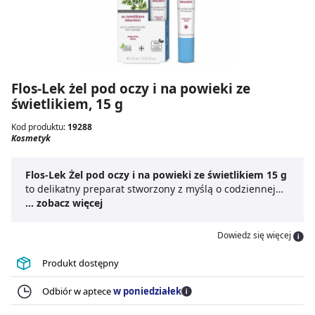
Flos-Lek żel pod oczy i na powieki ze
świetlikiem, 15 g
Kod produktu:
19288
Kosmetyk
Flos-Lek Żel pod oczy i na powieki ze świetlikiem 15 g
to delikatny preparat stworzony z myślą o codziennej
pielęgnacji skóry wokół oczu. Formuła żelu,
... zobacz więcej
wzbogacona o wyciąg ze świetlika, doskonale sprawdza
się przy redukcji opuchlizny i cieni pod oczami,
Dowiedz się więcej
przynosząc
ukojenie zmęczonej skórze
oraz
poprawiając jej wygląd. Produkt idealny dla osób
Produkt dostępny
spędzających dużo czasu przed monitorem, narażonych
na czynniki zewnętrzne, takich jak
kurz i
Odbiór w aptece
w poniedziałek
promieniowanie UV
.
Flos-Lek Żel pod oczy i na