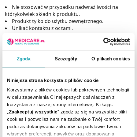
Nie stosować w przypadku nadwrażliwości na
którykolwiek składnik produktu.
Produkt tylko do użytku zewnętrznego.
Unikać kontaktu z oczami.
Adres producenta
Laboratorium Kosmetyczne Floslek
ul. Geodetów 154,
Zgoda
Szczegóły
O plikach cookies
05-500 Piaseczno.
kontakt@floslek.pl
Niniejsza strona korzysta z plików cookie
Podmiot odpowiedzialny
Korzystamy z plików cookies lub pokrewnych technologii
Laboratorium Kosmetyczne Floslek
w celu zapewnienia Ci najlepszych doświadczeń z
ul. Geodetów 154,
korzystania z naszej strony internetowej. Klikając
05-500 Piaseczno.
„
Zaakceptuj wszystkie
” zgodzisz się na wszystkie pliki
kontakt@floslek.pl
cookies i pozwolisz nam na zadbanie o Twój komfort
podczas dokonywania zakupów na podstawie Twoich
własnych preferencji, nawyków oraz dopasowania
Producent / Podmiot