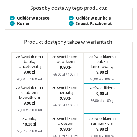
powieki ze świetlikiem 15 g
lekko chłodzi oraz szybko
się wchłania, nie pozostawiając tłustego filmu.
Sposoby dostawy tego produktu:
Regularne stosowanie pozwala zniwelować oznaki
Odbiór w aptece
Odbiór w punkcie
zmęczenia i przywraca
świeżość spojrzenia
. Produkt
Kurier
Inpost Paczkomat
odpowiedni dla skóry wrażliwej.
Produkt dostępny także w wariantach:
ze świetlikiem i
ze świetlikiem i
ze świetlikiem i
babką
ogórkiem
babką
lancetowatą
lancetowatą
9,90 zł
9,00 zł
9,90 zł
66,00 zł / 100 ml
90,00 zł / 100 ml
66,00 zł / 100 ml
ze świetlikiem i
ze świetlikiem i
ze świetlikiem
chabrem
herbatą
9,90 zł
bławatkiem
9,90 zł
66,00 zł / 100 g
9,90 zł
66,00 zł / 100 ml
66,00 zł / 100 ml
z arniką
ze świetlikiem i
ze świetlikiem i
aloesem
rumiankiem
10,30 zł
9,90 zł
9,90 zł
68,67 zł / 100 ml
66,00 zł / 100 ml
66,00 zł / 100 ml