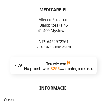
MEDICARE.PL
Allecco Sp. z o.o.
Białobrzeska 45
41-409 Mysłowice
NIP: 6462972261
REGON: 380854970
4.9
Na podstawie
3295
z całego okresu
opinii
INFORMACJE
O nas