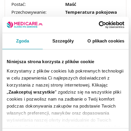
Postać:
Maść
Przechowywanie:
Temperatura pokojowa
Zgoda
Szczegóły
O plikach cookies
Niniejsza strona korzysta z plików cookie
ARTYKUŁY
Korzystamy z plików cookies lub pokrewnych technologii
w celu zapewnienia Ci najlepszych doświadczeń z
korzystania z naszej strony internetowej. Klikając
MOŻE CI SIĘ PRZYDAĆ
„
Zaakceptuj wszystkie
” zgodzisz się na wszystkie pliki
cookies i pozwolisz nam na zadbanie o Twój komfort
podczas dokonywania zakupów na podstawie Twoich
własnych preferencji, nawyków oraz dopasowania
wyświetlania naszej oferty indywidualnie do Twoich
potrzeb. Część z plików jest nam dodatkowo niezbędna