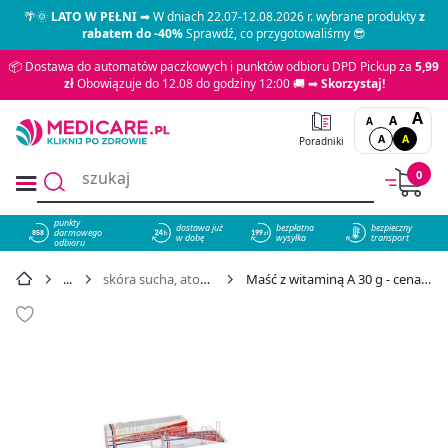
🌴🌞
LATO W PEŁNI
➡ W dniach 22.07-12.08.2026 r. wybrane produkty
z
rabatem do -40%
Sprawdź, co przygotowaliśmy 😎
📦 Dostawa do automatów paczkowych i punktów odbioru DPD Pickup za
5,99
zł
Obowiązuje do 12.08 do godziny 12:00 🚚 ➡
Skorzystaj!
A
A
A
A
A
Poradniki
0
punkty
dostawa już
bezpłatna
bezpieczny
darmowego
858
w dobę
wysyłka
transport
odbioru
skóra sucha, atopowa
Maść z witaminą A 30 g - cena 4,29 zł