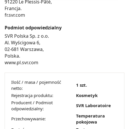
91220 Le Plessis-Pâté,
będzie oznaczało, że nie wyrażasz zgody na
Francja.
pozyskiwanie od Ciebie danych, które nie są niezbędne
fr.svr.com
dla funkcjonowania Strony. Będzie się to jednak wiązało
z brakiem dostępu do wszystkich funkcjonalności
Podmiot odpowiedzialny
Strony.
SVR Polska Sp. z o.o.
Al. Wyścigowa 6,
02-681 Warszawa,
Polska.
www.pl.svr.com
Ilość / masa / pojemność
1 szt.
netto:
Rejestracja produktu:
Kosmetyk
Producent / Podmiot
SVR Laboratoire
odpowiedzialny:
Temperatura
Przechowywanie:
pokojowa