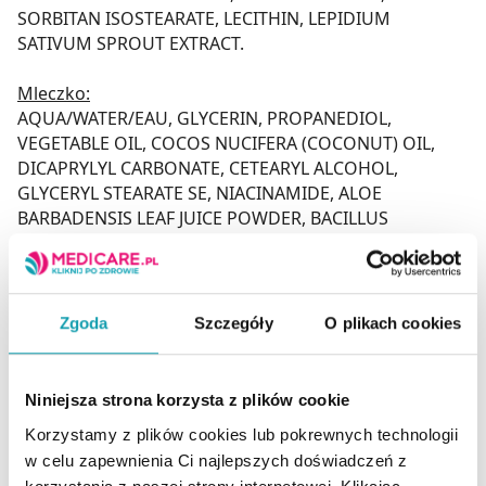
SORBITAN ISOSTEARATE, LECITHIN, LEPIDIUM
SATIVUM SPROUT EXTRACT.
Mleczko:
AQUA/WATER/EAU, GLYCERIN, PROPANEDIOL,
VEGETABLE OIL, COCOS NUCIFERA (COCONUT) OIL,
DICAPRYLYL CARBONATE, CETEARYL ALCOHOL,
GLYCERYL STEARATE SE, NIACINAMIDE, ALOE
BARBADENSIS LEAF JUICE POWDER, BACILLUS
FERMENT, CERA ALBA/BEESWAX/CIRE D’ABEILLE,
GLYCINE SOJA (SOYBEAN) OIL, LECITHIN, LEPIDIUM
SATIVUM SPROUT EXTRACT, SODIUM STEAROYL
GLUTAMATE, TOCOPHEROL, 1,2-HEXANEDIOL,
Zgoda
Szczegóły
O plikach cookies
ACRYLATES/C10-30 ALKYL ACRYLATE CROSSPOLYMER,
CAPRYLYL GLYCOL, CETEARYL GLUCOSIDE, CITRIC ACID,
PENTYLENE GLYCOL, PARFUM/FRAGRANCE.
Niniejsza strona korzysta z plików cookie
Korzystamy z plików cookies lub pokrewnych technologii
Przechowywanie
w celu zapewnienia Ci najlepszych doświadczeń z
Przechowywać w temperaturze pokojowej, w miejscu