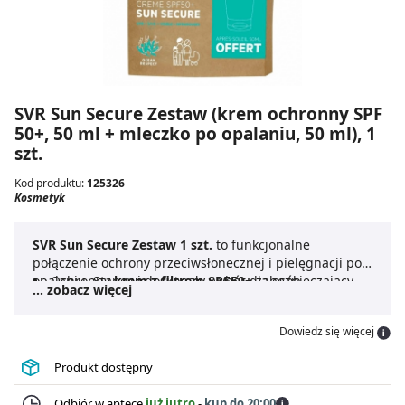
SVR Sun Secure Zestaw (krem ochronny SPF
50+, 50 ml + mleczko po opalaniu, 50 ml), 1
szt.
Kod produktu:
125326
Kosmetyk
SVR Sun Secure Zestaw 1 szt.
to funkcjonalne
połączenie ochrony przeciwsłonecznej i pielęgnacji po
opalaniu. Stanowi doskonały wybór dla osób
Ochronny
krem z filtrem SPF50+
zabezpieczający
... zobacz więcej
korzystających ze słońca.
skórę przed promieniowaniem UVA i UVB oraz
Zestaw kosmetyków SVR na
słońce
wspierający profilaktykę fotostarzenia,
obejmuje dwa wyjątkowe produkty:
Dowiedz się więcej
SVR Sun Secure Zestaw 1 szt.
Mleczko po opalaniu o działaniu kojącym i
sprawdzi się w
nawilżającym.
przypadku każdego typu skóry wrażliwej i nadwrażliwej
Produkt dostępny
na słońce. Kompleksowa pielęgnacja zapewnia komfort
oraz pozwala na korzystanie z uroków lata w bezpieczny
Odbiór w aptece
już jutro
-
kup do 20:00