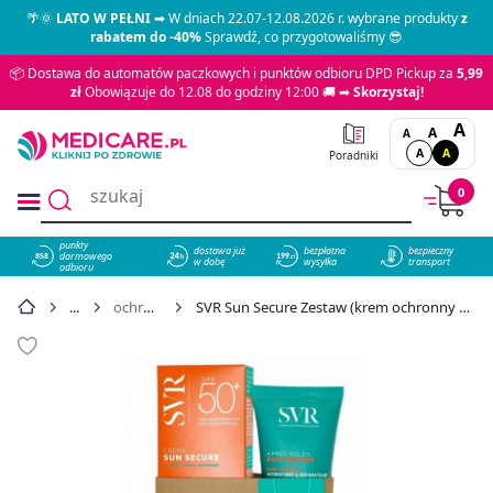
🌴🌞
LATO W PEŁNI
➡ W dniach 22.07-12.08.2026 r. wybrane produkty
z
rabatem do -40%
Sprawdź, co przygotowaliśmy 😎
📦 Dostawa do automatów paczkowych i punktów odbioru DPD Pickup za
5,99
zł
Obowiązuje do 12.08 do godziny 12:00 🚚 ➡
Skorzystaj!
A
A
A
A
A
Poradniki
0
punkty
dostawa już
bezpłatna
bezpieczny
darmowego
858
w dobę
wysyłka
transport
odbioru
ochrona przed słońcem
SVR Sun Secure Zestaw (krem ochronny SPF 50+, 50 ml + mleczko po opalaniu, 50 ml), 1 szt. - cena 66,95 zł