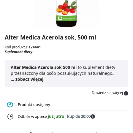
Alter Medica Acerola sok, 500 ml
Kod produktu:
124441
Suplement diety
Alter Medica Acerola sok 500 ml
to suplement diety
przeznaczony dla osób poszukujących naturalnego
źródła witaminy C w codziennej diecie. Produkt zawiera
... zobacz więcej
100%
puree z owoców aceroli,
bez dodatku sztucznych
składników. Acerola znana z bardzo wysokiej zawartości
Dowiedz się więcej
naturalnej
witaminy C
, która wspiera prawidłowe
funkcjonowanie układu odpornościowego, bierze
Produkt dostępny
również udział w prawidłowej pracy układu nerwowego,
pomaga chronić komórki przed stresem oksydacyjnym
Odbiór w aptece
już jutro
-
kup do 20:00
oraz przyczynia się do zmniejszenia uczucia zmęczenia
i znużenia.
Alter Medica Acerola sok 500 ml
jest
gotowy do bezpośredniego spożycia i nie wymaga