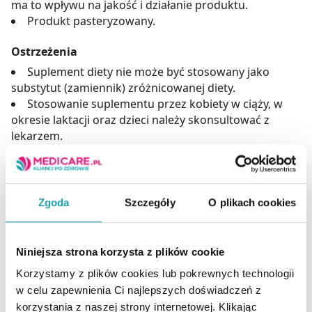
ma to wpływu na jakość i działanie produktu.
Produkt pasteryzowany.
Ostrzeżenia
Suplement diety nie może być stosowany jako
substytut (zamiennik) zróżnicowanej diety.
Stosowanie suplementu przez kobiety w ciąży, w
okresie laktacji oraz dzieci należy skonsultować z
lekarzem.
Nie należy przekraczać zalecanej do spożycia
dziennej porcji.
Suplementy diety należy przechowywać w sposób
niedostępny dla małych dzieci.
Zgoda
Szczegóły
O plikach cookies
Zdrowy tryb życia i zrównoważony sposób
odżywiania zapewniają prawidłowe funkcjonowanie
organizmu i zachowanie dobrej kondycji.
Niniejsza strona korzysta z plików cookie
Korzystamy z plików cookies lub pokrewnych technologii
Adres producenta
w celu zapewnienia Ci najlepszych doświadczeń z
ALTER MEDICA Jan Szupina,
korzystania z naszej strony internetowej. Klikając