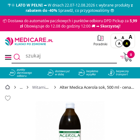
🌴🌞
LATO W PEŁNI
➡ W dniach 22.07-12.08.2026 r. wybrane produkty
z
rabatem do -40%
Sprawdź, co przygotowaliśmy 😎
📦 Dostawa do automatów paczkowych i punktów odbioru DPD Pickup za
5,99
zł
Obowiązuje do 12.08 do godziny 12:00 🚚 ➡
Skorzystaj!
A
A
A
A
A
Poradniki
0
punkty
dostawa już
bezpłatna
bezpieczny
darmowego
858
w dobę
wysyłka
transport
odbioru
Witamina C
Alter Medica Acerola sok, 500 ml - cena 22,49 zł