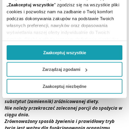
ul. Spokojna 11,
„
Zaakceptuj wszystkie
” zgodzisz się na wszystkie pliki
34-300 Żywiec,
cookies i pozwolisz nam na zadbanie o Twój komfort
Polska,
podczas dokonywania zakupów na podstawie Twoich
e-mail: info@altermedica.pl.
własnych preferencji, nawyków oraz dopasowania
wyświetlania naszej oferty indywidualnie do Twoich
Podmiot odpowiedzialny
potrzeb. Część z plików jest nam dodatkowo niezbędna
ALTER MEDICA Jan Szupina,
do prawidłowego działania Portalu oraz jego
ul. Spokojna 11,
Zaakceptuj wszystkie
funkcjonalności. W zależności od funkcji, dane o tym jak
34-300 Żywiec,
korzystasz z naszej witryny będą również przekazywane
Polska,
do naszych Partnerów marketingowych i analitycznych.
e-mail: info@altermedica.pl.
Zarządzaj zgodami
Jeżeli chcesz dostosować swoją zgodę i wybrać tylko
Zaakceptuj niezbędne
niektóre dodatkowe funkcje, z którymi wiąże się
Suplement diety nie może być stosowany jak
zbieranie danych o Twojej aktywności dokonaj
substytut (zamiennik) zróżnicowanej diety.
preferowanych przez Ciebie wyborów i kliknij „
Zarządzaj
Nie należy przekraczać zalecanej porcji do spożycia w
zgodami
”.
ciągu dnia.
Zrównoważony sposób żywienia i prawidłowy tryb
Możesz również kliknąć „
Zaakceptuj niezbędne
”, co
życia jest ważny dla funkcjonowania organizmu