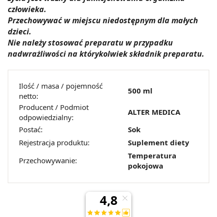
będzie oznaczało, że nie wyrażasz zgody na
człowieka.
pozyskiwanie od Ciebie danych, które nie są niezbędne
Przechowywać w miejscu niedostępnym dla małych
dla funkcjonowania Strony. Będzie się to jednak wiązało
dzieci.
z brakiem dostępu do wszystkich funkcjonalności
Nie należy stosować preparatu w przypadku
Strony.
nadwrażliwości na którykolwiek składnik preparatu.
Ilość / masa / pojemność
500 ml
netto:
Producent / Podmiot
ALTER MEDICA
odpowiedzialny:
Postać:
Sok
Rejestracja produktu:
Suplement diety
Temperatura
Przechowywanie:
pokojowa