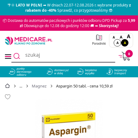
🌴🌞
LATO W PEŁNI
➡ W dniach 22.07-12.08.2026 r. wybrane produkty
z
rabatem do -40%
Sprawdź, co przygotowaliśmy 😎
📦 Dostawa do automatów paczkowych i punktów odbioru DPD Pickup za
5,99
zł
Obowiązuje do 12.08 do godziny 12:00 🚚 ➡
Skorzystaj!
A
A
A
A
A
Poradniki
0
punkty
dostawa już
bezpłatna
bezpieczny
darmowego
858
w dobę
wysyłka
transport
odbioru
Magnez
Aspargin 50 tabl. - cena 10,59 zł