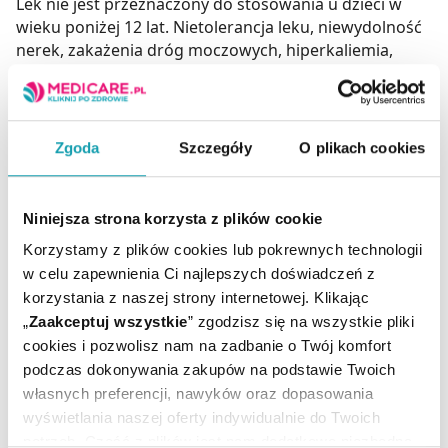
Lek nie jest przeznaczony do stosowania u dzieci w
wieku poniżej 12 lat. Nietolerancja leku, niewydolność
nerek, zakażenia dróg moczowych, hiperkaliemia,
hipermagnezemia, blok przedsionkowo – komorowy,
miastenia. Nie podawać podczas antybiotykoterapii.
Zgoda
Szczegóły
O plikach cookies
To jest lek. Dla bezpieczeństwa stosuj go zgodnie z
ulotką dołączoną do opakowania. Nie przekraczaj
Niniejsza strona korzysta z plików cookie
maksymalnej dawki leku. W przypadku wątpliwości
Korzystamy z plików cookies lub pokrewnych technologii
skonsultuj się z lekarzem lub farmaceutą.
w celu zapewnienia Ci najlepszych doświadczeń z
korzystania z naszej strony internetowej. Klikając
Producent / Podmiot
„
Zaakceptuj wszystkie
” zgodzisz się na wszystkie pliki
FILOFARM
odpowiedzialny:
cookies i pozwolisz nam na zadbanie o Twój komfort
Rejestracja produktu:
Lek bez recepty
podczas dokonywania zakupów na podstawie Twoich
własnych preferencji, nawyków oraz dopasowania
Postać:
Tabletki
wyświetlania naszej oferty indywidualnie do Twoich
Temperatura
Przechowywanie:
potrzeb. Część z plików jest nam dodatkowo niezbędna
pokojowa