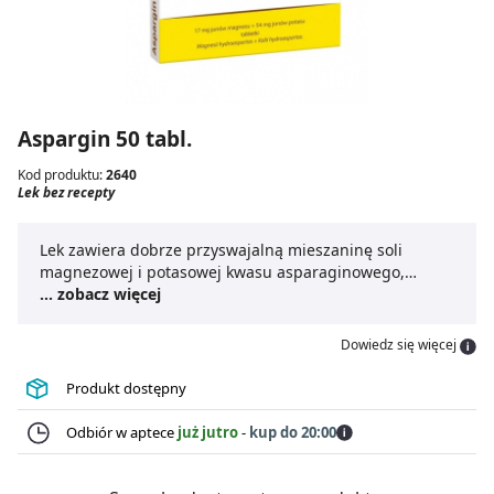
Aspargin 50 tabl.
Kod produktu:
2640
Lek bez recepty
Lek zawiera dobrze przyswajalną mieszaninę soli
magnezowej i potasowej kwasu asparaginowego,
będącego ważnym składnikiem budulcowym
... zobacz więcej
organizmu.
Dowiedz się więcej
Produkt dostępny
Odbiór w aptece
już jutro
-
kup do 20:00