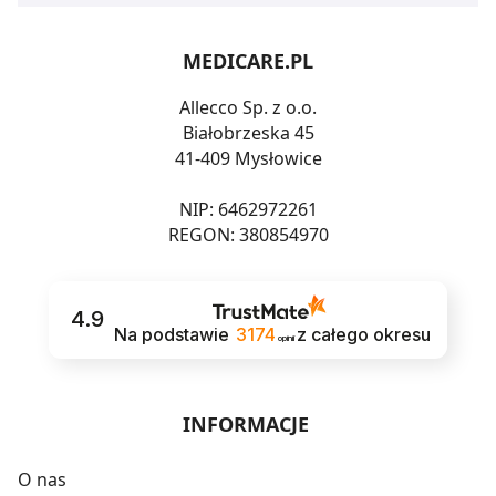
MEDICARE.PL
Allecco Sp. z o.o.
Białobrzeska 45
41-409 Mysłowice
NIP: 6462972261
REGON: 380854970
4.9
Na podstawie
3174
z całego okresu
opinii
INFORMACJE
O nas