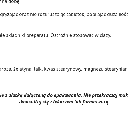
y na dobę
yzając oraz nie rozkruszając tabletek, popijając dużą iloś
e składniki preparatu. Ostrożnie stosować w ciąży.
roza, żelatyna, talk, kwas stearynowy, magnezu stearynian
dnie z ulotką dołączoną do opakowania. Nie przekraczaj m
skonsultuj się z lekarzem lub farmaceutą.