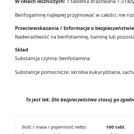
W celach leczniczych:
1 tabletka drażowana 1-3 raz
Benfogammę najlepiej przyjmować w całości, nie rozgr
Przeciwwskazania / Informacje o bezpieczeństwie
Nadwrażliwość na benfotiaminę, tiaminę lub pozostał
Skład
Substancja czynna: benfotiamina
Substancje pomocnicze: skrobia kukurydziana, sacha
To jest lek. Dla bezpieczeństwa stosuj go zgo
Ilość / masa / pojemność netto:
100 tabl.