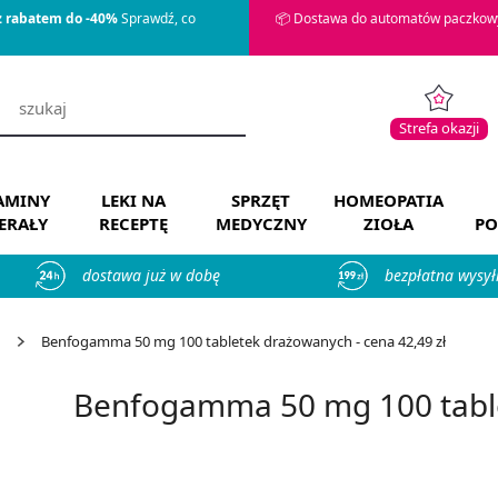
z rabatem do -40%
Sprawdź, co
📦 Dostawa do automatów paczkowy
Strefa okazji
AMINY
LEKI NA
SPRZĘT
HOMEOPATIA
ERAŁY
RECEPTĘ
MEDYCZNY
ZIOŁA
PO
dostawa już w dobę
bezpłatna wysył
Benfogamma 50 mg 100 tabletek drażowanych - cena 42,49 zł
Benfogamma 50 mg 100 tabl