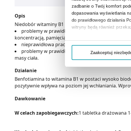
zadbanie o Twój komfort po
dopasowania wyświetlania na
Opis
do prawidłowego działania Po
Niedobór witaminy B1 może wywołać szereg zaburzeń
witryny będą również przek
problemy w prawidłowym funkcjonowaniu central
koncentracją, pamięcią oraz depresją,
Jeżeli chcesz dostosować swo
nieprawidłowa praca układu krążenia, w tym przy
Twojej aktywności dokonaj pr
problemy w prawidłowym funkcjonowaniu przewod
Zaakceptuj niezbęd
masy ciała.
Możesz również kliknąć „
Zaa
Ciebie danych, które nie są 
Działanie
wszystkich funkcjonalności 
Benfotiamina to witamina B1 w postaci wysoko biodo
pozytywnie wpływa na poziom jej wchłaniania. Wpr
Dawkowanie
W celach zapobiegawczych:
1 tabletka drażowana 1-