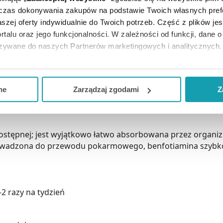
dczas dokonywania zakupów na podstawie Twoich własnych pref
szej oferty indywidualnie do Twoich potrzeb. Część z plików j
rtalu oraz jego funkcjonalności. W zależności od funkcji, dane 
 w obrębie ludzkiego organizmu. Do najbardziej znaczący
azywane do naszych Partnerów marketingowych i analitycznych.
nego układu nerwowego, objawiające się uczuciem osłabi
ją zgodę i wybrać tylko niektóre dodatkowe funkcje, z którymi
spieszona akcja serca, powiększenie jego rozmiarów, obrz
eferowanych przez Ciebie wyborów i kliknij „
Zarządzaj
zgodam
u pokarmowego, między innymi zaburzenia łaknienia, nud
ne
Zarządzaj zgodami
Z
kceptuj niezbędne
”, co będzie oznaczało, że nie wyrażasz zg
niezbędne dla funkcjonowania Strony. Będzie się to jednak wiąza
Strony.
stępnej; jest wyjątkowo łatwo absorbowana przez organizm
owadzona do przewodu pokarmowego, benfotiamina szybko 
2 razy na tydzień