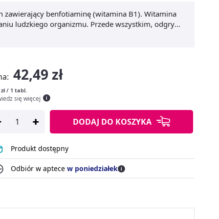
h zawierający benfotiaminę (witamina B1). Witamina
niu ludzkiego organizmu. Przede wszystkim, odgrywa
przemianie węglowodanów. Jest także jedną ze
twierdzonych niedoborów witaminy B1 warto sięgnąć
leceniami lekarza lub ulotki dołączonej do opakowania.
42,49 zł
na:
 zł / 1 tabl.
iedz się więcej
DODAJ
DO KOSZYKA
Produkt dostępny
Odbiór w aptece
w poniedziałek