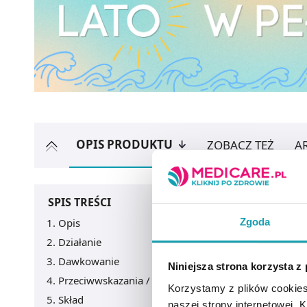
OPIS PRODUKTU
ZOBACZ TEŻ
A
SPIS TREŚCI
Zgoda
Opis
Działanie
Dawkowanie
Niniejsza strona korzysta z
Przeciwwskazania / Informacje o bezpieczeństwie
Korzystamy z plików cookies
Skład
naszej strony internetowej. Kl