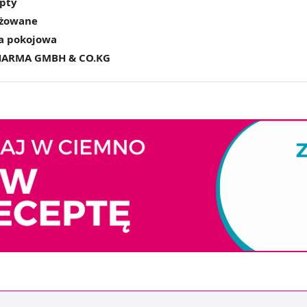
epty
ażowane
a pokojowa
ARMA GMBH & CO.KG