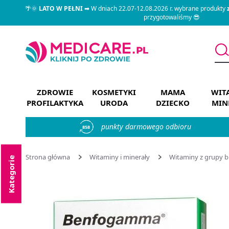
🌴🌞
LATO W PEŁNI
➡ W dniach 22.07-12.08.2026 r. wybrane produkty
przygotowaliśmy 😎
ZDROWIE
KOSMETYKI
MAMA
WIT
PROFILAKTYKA
URODA
DZIECKO
MIN
punkty darmowego odbioru
858
Strona główna
Witaminy i minerały
Witaminy z grupy b
Kategorie