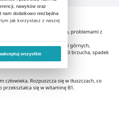
erencji, nawyków oraz
est nam dodatkowo niezbędna
o tym jak korzystasz z naszej
ch należą:
enia, zmęczeniem, oczopląsem, problemami z
 wiąże się zbieranie danych o
ęk w obrębie kończyn dolnych i górnych,
i
”.
ności, biegunka, wymioty, ból brzucha, spadek
aakceptuj wszystkie
ody na pozyskiwanie od
ło z brakiem dostępu do
 człowieka. Rozpuszcza się w tłuszczach, co
przekształca się w witaminę B1.