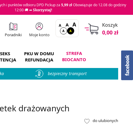
ch i punktów odbioru DPD Pickup za
5,99 zł
Obowiązuje do 12.08 do godziny
12:00 🚚 ➡
Skorzystaj!
A
A
Koszyk
A
A
A
0,00 zł
Moje konto
Poradniki
STREFA
SEKS
PKU W DOMU
BIOCANTO
TENCJA
REFUNDACJA
ka
bezpieczny transport
etek drażowanych
do ulubionych