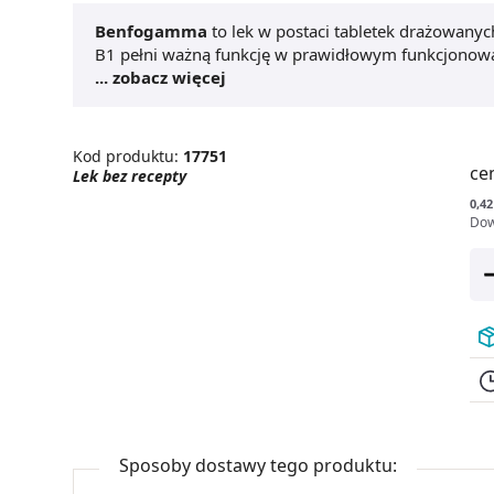
Benfogamma
to lek w postaci tabletek drażowanyc
B1 pełni ważną funkcję w prawidłowym funkcjonowa
ważną rolę w procesie oddychania tkanek, w tym w 
... zobacz więcej
składowych koenzymu karboksylazy. W przypadku s
po
Benfogammę 50 mg
. Lek zażywać zgodnie z za
Kod produktu:
17751
ce
Lek bez recepty
0,42
Dow
Sposoby dostawy tego produktu: