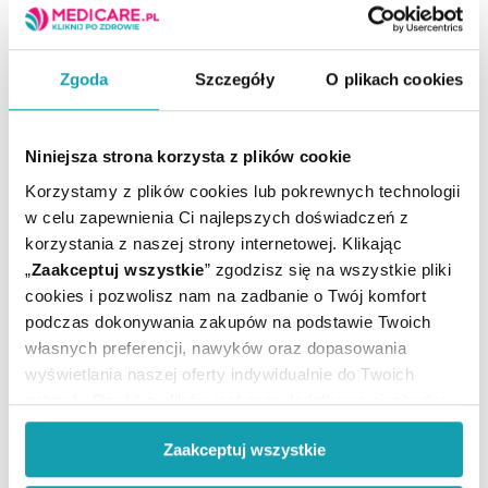
43-340 Kozy,
Polska.
ekamedica@ekamedica.pl
Zgoda
Szczegóły
O plikach cookies
Niniejsza strona korzysta z plików cookie
Suplement diety nie może być stosowany jak
substytut (zamiennik) zróżnicowanej diety.
Korzystamy z plików cookies lub pokrewnych technologii
Nie należy przekraczać zalecanej porcji do spożycia w
w celu zapewnienia Ci najlepszych doświadczeń z
ciągu dnia.
korzystania z naszej strony internetowej. Klikając
Zrównoważony sposób żywienia i prawidłowy tryb
„
Zaakceptuj wszystkie
” zgodzisz się na wszystkie pliki
życia jest ważny dla funkcjonowania organizmu
cookies i pozwolisz nam na zadbanie o Twój komfort
człowieka.
podczas dokonywania zakupów na podstawie Twoich
Przechowywać w miejscu niedostępnym dla małych
własnych preferencji, nawyków oraz dopasowania
dzieci.
wyświetlania naszej oferty indywidualnie do Twoich
Nie należy stosować preparatu w przypadku
potrzeb. Część z plików jest nam dodatkowo niezbędna
nadwrażliwości na którykolwiek składnik preparatu.
do prawidłowego działania Portalu oraz jego
Zaakceptuj wszystkie
funkcjonalności. W zależności od funkcji, dane o tym jak
korzystasz z naszej witryny będą również przekazywane
Ilość / masa / pojemność