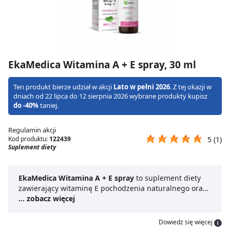
EkaMedica Witamina A + E spray, 30 ml
Ten produkt bierze udział w akcji
Lato w pełni 2026
. Z tej okazji w
dniach od 22 lipca do 12 sierpnia 2026 wybrane produkty kupisz
do -40%
taniej.
Regulamin akcji
Kod produktu:
122439
5 (1)
Suplement diety
EkaMedica Witamina A + E spray
to suplement diety
zawierający witaminę E pochodzenia naturalnego oraz
witaminę A. Składniki te są istotne dla zdrowia.
... zobacz więcej
Witamina A wspiera układ odpornościowy oraz
przyczynia się do utrzymania prawidłowego widzenia,
Dowiedz się więcej
natomiast witamina E chroni komórki przed stresem