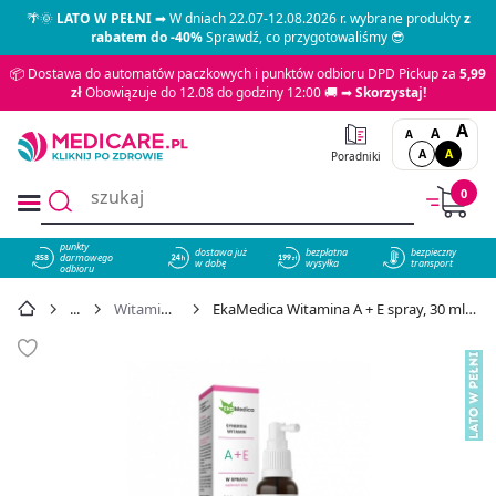
🌴🌞
LATO W PEŁNI
➡ W dniach 22.07-12.08.2026 r. wybrane produkty
z
rabatem do -40%
Sprawdź, co przygotowaliśmy 😎
📦 Dostawa do automatów paczkowych i punktów odbioru DPD Pickup za
5,99
zł
Obowiązuje do 12.08 do godziny 12:00 🚚 ➡
Skorzystaj!
A
A
A
A
A
Poradniki
0
punkty
dostawa już
bezpłatna
bezpieczny
darmowego
858
w dobę
wysyłka
transport
odbioru
Witamina A+E
EkaMedica Witamina A + E spray, 30 ml - cena 18,19 zł