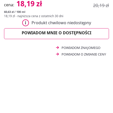
18,19 zł
cena:
20,19 zł
oksydacyjnym.
Spray z witaminą A i E doustny
to
wygodna forma suplementacji. Stanowi bardzo dobrą
60,63 zł / 100 ml
alternatywę dla osób mających trudności ze
18,19 zł
- najniższa cena z ostatnich 30 dni
stosowaniem kapsułek i tabletek. Suplement diety
Produkt chwilowo niedostępny
Witamina A i E EkaMedica
odznacza się prostą
formułą, pozbawioną zbędnych dodatków, co jest jego
POWIADOM MNIE O DOSTĘPNOŚCI
dużą zaletą. EkaMedica Witamina A + E spray zawiera
180 sugerowanych porcji.
POWIADOM ZNAJOMEGO
POWIADOM O ZMIANIE CENY