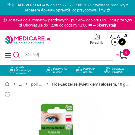
🌴🌞
LATO W PEŁNI
➡ W dniach 22.07-12.08.2026 r. wybrane produkty
z
rabatem do -40%
Sprawdź, co przygotowaliśmy 😎
📦 Dostawa do automatów paczkowych i punktów odbioru DPD Pickup za
5,99
zł
Obowiązuje do 12.08 do godziny 12:00 🚚 ➡
Skorzystaj!
A
A
A
A
A
Poradniki
0
punkty
dostawa już
bezpłatna
bezpieczny
darmowego
857
w dobę
wysyłka
transport
odbioru
pod oczy
Flos-Lek żel ze świetlikiem i aloesem, 10 g - cena 9,00 zł