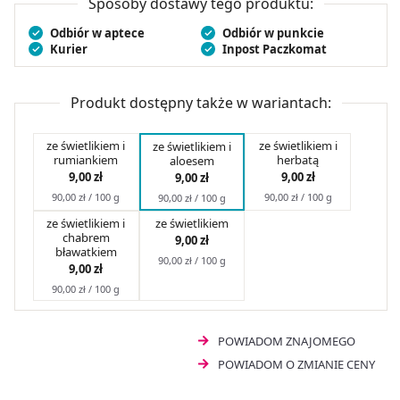
Sposoby dostawy tego produktu:
gwarancja widocznego komfortu i świeżego wyglądu
Odbiór w aptece
Odbiór w punkcie
każdego dnia.
Kurier
Inpost Paczkomat
Produkt dostępny także w wariantach:
ze świetlikiem i
ze świetlikiem i
ze świetlikiem i
rumiankiem
herbatą
aloesem
9,00 zł
9,00 zł
9,00 zł
90,00 zł / 100 g
90,00 zł / 100 g
90,00 zł / 100 g
ze świetlikiem i
ze świetlikiem
chabrem
9,00 zł
bławatkiem
90,00 zł / 100 g
9,00 zł
90,00 zł / 100 g
POWIADOM ZNAJOMEGO
POWIADOM O ZMIANIE CENY