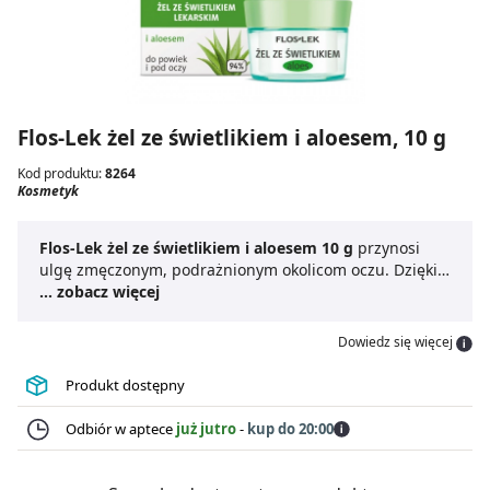
Flos-Lek żel ze świetlikiem i aloesem, 10 g
Kod produktu:
8264
Kosmetyk
Flos-Lek żel ze świetlikiem i aloesem 10 g
przynosi
ulgę zmęczonym, podrażnionym okolicom oczu. Dzięki
zawartości świetlika i aloesu,
... zobacz więcej
żel
działa kojąco oraz
delikatnie nawilża skórę wokół oczu. Regularne
stosowanie
Flos-Lek żel ze świetlikiem i aloesem 10 g
Dowiedz się więcej
pomaga zmniejszyć oznaki zmęczenia, takie jak
opuchlizna i cienie. Lekka formuła szybko się wchłania,
Produkt dostępny
nie pozostawiając tłustej warstwy. Produkt sprawdzi się
zarówno przy codziennej pielęgnacji, jak i po długim
Odbiór w aptece
już jutro
-
kup do 20:00
dniu przed komputerem. Szczególnie polecany osobom
mającym wrażliwą skórę wokół oczu.
Żel pod oczy
,
kojący do skóry wrażliwej
,
redukcja opuchlizny
–