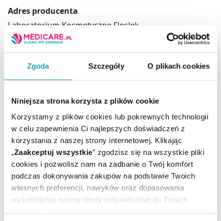
Adres producenta
Laboratorium Kosmetyczne Floslek
ul. Geodetów 154,
05-500 Piaseczno.
kontakt@floslek.pl
Zgoda
Szczegóły
O plikach cookies
Podmiot odpowiedzialny
Laboratorium Kosmetyczne Floslek
Niniejsza strona korzysta z plików cookie
ul. Geodetów 154,
05-500 Piaseczno.
Korzystamy z plików cookies lub pokrewnych technologii
kontakt@floslek.pl
w celu zapewnienia Ci najlepszych doświadczeń z
korzystania z naszej strony internetowej. Klikając
„
Zaakceptuj wszystkie
” zgodzisz się na wszystkie pliki
Producent / Podmiot
cookies i pozwolisz nam na zadbanie o Twój komfort
FLOS-LEK
odpowiedzialny:
podczas dokonywania zakupów na podstawie Twoich
Marka:
Flos-Lek
własnych preferencji, nawyków oraz dopasowania
Rejestracja produktu:
Kosmetyk
wyświetlania naszej oferty indywidualnie do Twoich
Temperatura
potrzeb. Część z plików jest nam dodatkowo niezbędna
Przechowywanie: