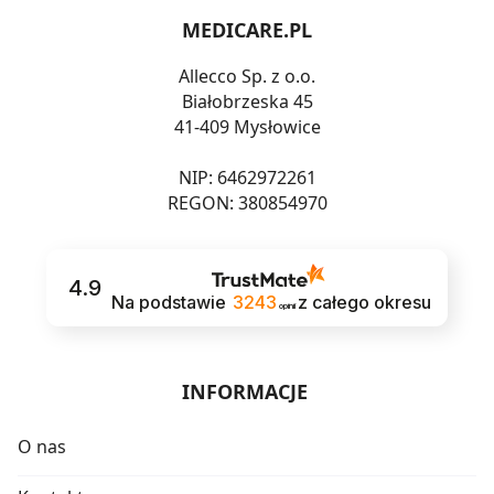
MEDICARE.PL
Allecco Sp. z o.o.
Białobrzeska 45
41-409 Mysłowice
NIP: 6462972261
REGON: 380854970
4.9
Na podstawie
3243
z całego okresu
opinii
INFORMACJE
O nas