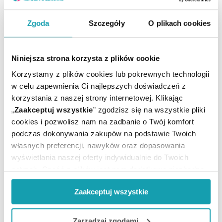
Adres producenta
Opella Healthcare Poland Sp. z o.o.
Zgoda
Szczegóły
O plikach cookies
ul. Bonifraterska 17
00-203 Warszawa
Niniejsza strona korzysta z plików cookie
Podmiot odpowiedzialny
Korzystamy z plików cookies lub pokrewnych technologii
Opella Healthcare Poland Sp. z o.o.
w celu zapewnienia Ci najlepszych doświadczeń z
ul. Bonifraterska 17
korzystania z naszej strony internetowej. Klikając
00-203 Warszawa
„
Zaakceptuj wszystkie
” zgodzisz się na wszystkie pliki
cookies i pozwolisz nam na zadbanie o Twój komfort
podczas dokonywania zakupów na podstawie Twoich
własnych preferencji, nawyków oraz dopasowania
To jest lek. Dla bezpieczeństwa stosuj go zgodnie z
wyświetlania naszej oferty indywidualnie do Twoich
ulotką dołączoną do opakowania. Nie przekraczaj
potrzeb. Część z plików jest nam dodatkowo niezbędna
maksymalnej dawki leku. W przypadku wątpliwości
do prawidłowego działania Portalu oraz jego
skonsultuj się z lekarzem lub farmaceutą.
Zaakceptuj wszystkie
funkcjonalności. W zależności od funkcji, dane o tym jak
korzystasz z naszej witryny będą również przekazywane
Ilość / masa / pojemność
do naszych Partnerów marketingowych i analitycznych.
Zarządzaj zgodami