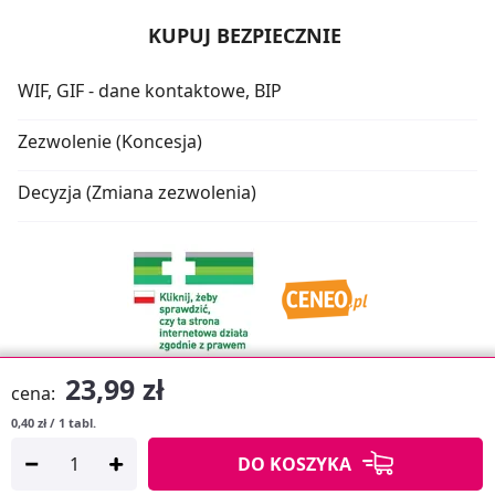
KUPUJ BEZPIECZNIE
WIF, GIF - dane kontaktowe, BIP
Zezwolenie (Koncesja)
Decyzja (Zmiana zezwolenia)
23,99 zł
cena:
0,40 zł / 1 tabl.
Oprogramowanie sklepu:
APTUSSHOP
DO KOSZYKA
Copyright © 2026
Projekt strony:
MEDICARE.PL
i
APTUS.PL