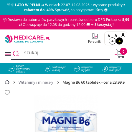
🌴🌞
LATO W PEŁNI
➡ W dniach 22.07-12.08.2026 r. wybrane produkty
z
rabatem do -40%
Sprawdź, co przygotowaliśmy 😎
📦 Dostawa do automatów paczkowych i punktów odbioru DPD Pickup za
5,99
zł
Obowiązuje do 12.08 do godziny 12:00 🚚 ➡
Skorzystaj!
A
A
A
A
A
Poradniki
0
punkty
dostawa już
bezpłatna
bezpieczny
darmowego
858
w dobę
wysyłka
transport
odbioru
Witaminy i minerały
Magne B6 60 tabletek - cena 23,99 zł