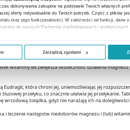
dczas dokonywania zakupów na podstawie Twoich własnych pref
szej oferty indywidualnie do Twoich potrzeb. Część z plików j
rtalu oraz jego funkcjonalności. W zależności od funkcji, dane 
azywane do naszych Partnerów marketingowych i analitycznych.
B6, ma postać tabletki dojelitowej o wysokim poziomie wch
ją zgodę i wybrać tylko niektóre dodatkowe funkcje, z którymi
iększe.
eferowanych przez Ciebie wyborów i kliknij „
Zarządzaj
zgodam
ne
Zarządzaj zgodami
Z
ierający w składzie magnez organiczny i witaminę B6. Magvi
kceptuj niezbędne
”, co będzie oznaczało, że nie wyrażasz zg
tek witaminy B6 zwiększa skuteczność działania magnezu p
niezbędne dla funkcjonowania Strony. Będzie się to jednak wiąza
Strony.
ą Eudragit, która chroni jej, uniemożliwiając jej rozpuszc
 śluzowej przełyku, co znacznie ułatwia jej przełykanie. T
bę wrzodową żołądka, gdyż nie narażają ich na dolegliwoś
a i leczenie następstw niedoborów magnezu i (lub) witami