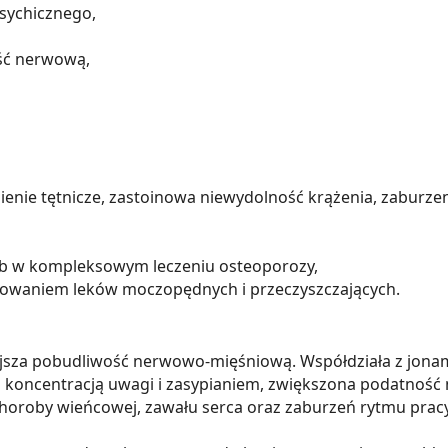
psychicznego,
ość nerwową,
nienie tętnicze, zastoinowa niewydolność krążenia, zaburze
lub w kompleksowym leczeniu osteoporozy,
owaniem leków moczopędnych i przeczyszczających.
jsza pobudliwość nerwowo-mięśniową. Współdziała z jonam
koncentracją uwagi i zasypianiem, zwiększona podatność n
horoby wieńcowej, zawału serca oraz zaburzeń rytmu pracy