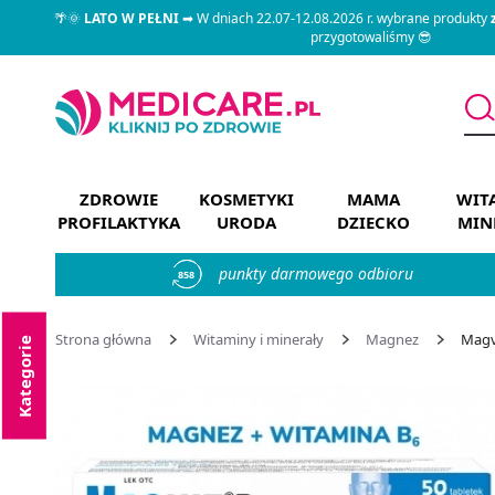
🌴🌞
LATO W PEŁNI
➡ W dniach 22.07-12.08.2026 r. wybrane produkty
przygotowaliśmy 😎
ZDROWIE
KOSMETYKI
MAMA
WIT
PROFILAKTYKA
URODA
DZIECKO
MIN
punkty darmowego odbioru
858
Strona główna
Witaminy i minerały
Magnez
Magvi
Kategorie