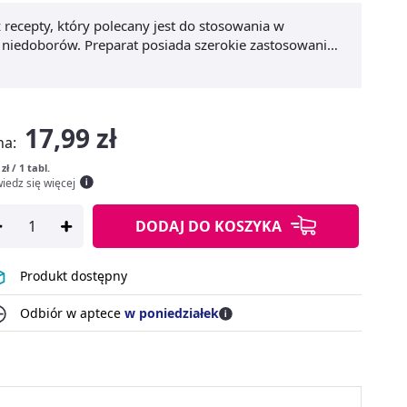
recepty, który polecany jest do stosowania w
 niedoborów. Preparat posiada szerokie zastosowanie.
ytuacjach stresowych, przy obniżonym nastroju oraz w
gvit B6
zawiera organiczny magnez i witaminę B6. To
e wchłaniania i przyswajalności.
17,99 zł
na:
 zł / 1 tabl.
iedz się więcej
DODAJ
DO KOSZYKA
Produkt dostępny
Odbiór w aptece
w poniedziałek