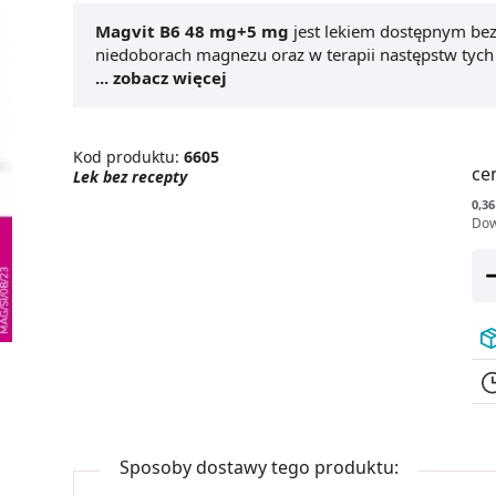
Magvit B6 48 mg+5 mg
jest lekiem dostępnym bez 
niedoborach magnezu oraz w terapii następstw tych
Polecany jest m.in. w bólach i skurczach mięśnie, s
... zobacz więcej
przypadku zmęczenia fizycznego i psychicznego.
Ma
lek w postaci tabletki dojelitowej o wysokim poziomi
Kod produktu:
6605
ce
Lek bez recepty
0,36
Dow
Sposoby dostawy tego produktu: