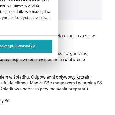
erencji, nawyków oraz
est nam dodatkowo niezbędna
o tym jak korzystasz z naszej
łaniania i przyswajalności. Lek rozpuszcza się w
 wiąże się zbieranie danych o
i
”.
aakceptuj wszystkie
t B6 zawiera magnez w postaci soli organicznej
ody na pozyskiwanie od
rzez usprawnienie wchłaniania i ułatwienie
ło z brakiem dostępu do
zeniem w żołądku. Odpowiedni opływowy kształt i
abletki dojelitowe Magvit B6 z magnezem i witaminą B6
ci żołądkowe podczas przyjmowania preparatu.
ny B6.