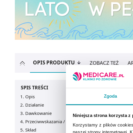
OPIS PRODUKTU
ZOBACZ TEŻ
A
SPIS TREŚCI
Zgoda
Opis
Działanie
Dawkowanie
Niniejsza strona korzysta z
Przeciwwskazania / Informacje o bezpieczeństwie
Korzystamy z plików cookies
Skład
naszej strony internetowej. Kl