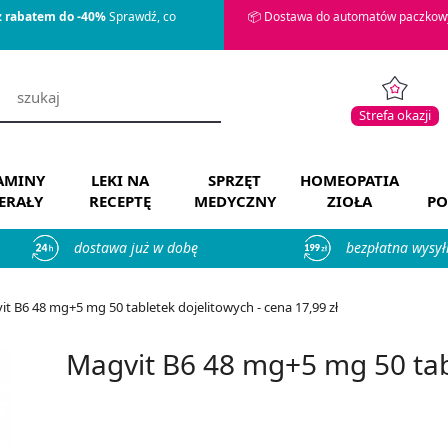
z rabatem do -40%
Sprawdź, co
📦 Dostawa do automatów paczkowy
Strefa okazji
AMINY
LEKI NA
SPRZĘT
HOMEOPATIA
ERAŁY
RECEPTĘ
MEDYCZNY
ZIOŁA
PO
dostawa już w dobę
bezpłatna wysył
t B6 48 mg+5 mg 50 tabletek dojelitowych - cena 17,99 zł
Magvit B6 48 mg+5 mg 50 tab