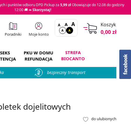
ch i punktów odbioru DPD Pickup za
5,99 zł
Obowiązuje do 12.08 do godziny
12:00 🚚 ➡
Skorzystaj!
A
A
Koszyk
A
A
A
0,00 zł
Moje konto
Poradniki
STREFA
SEKS
PKU W DOMU
BIOCANTO
TENCJA
REFUNDACJA
ka
bezpieczny transport
letek dojelitowych
do ulubionych