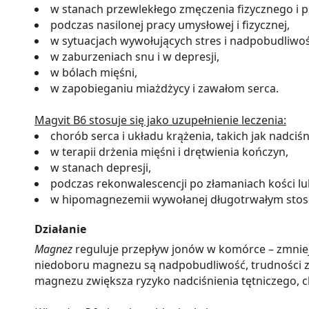
w stanach przewlekłego zmęczenia fizycznego i 
podczas nasilonej pracy umysłowej i fizycznej,
w sytuacjach wywołujących stres i nadpobudliw
w zaburzeniach snu i w depresji,
w bólach mięśni,
w zapobieganiu miażdżycy i zawałom serca.
Magvit B6 stosuje się jako uzupełnienie leczenia:
chorób serca i układu krążenia, takich jak nadciś
w terapii drżenia mięśni i drętwienia kończyn,
w stanach depresji,
podczas rekonwalescencji po złamaniach kości 
w hipomagnezemii wywołanej długotrwałym stos
Działanie
Magnez
reguluje przepływ jonów w komórce – zmnie
niedoboru magnezu są nadpobudliwość, trudności z 
magnezu zwiększa ryzyko nadciśnienia tętniczego, c