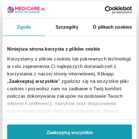
To jest lek. Dla bezpieczeństwa stosuj go zgodnie z
ulotką dołączoną do opakowania. Nie przekraczaj
Zgoda
Szczegóły
O plikach cookies
maksymalnej dawki leku. W przypadku wątpliwości
skonsultuj się z lekarzem lub farmaceutą.
Niniejsza strona korzysta z plików cookie
Producent / Podmiot
HASCO-LEK
Korzystamy z plików cookies lub pokrewnych technologii
odpowiedzialny:
w celu zapewnienia Ci najlepszych doświadczeń z
Kapsułki
Postać:
korzystania z naszej strony internetowej. Klikając
elastyczne
„
Zaakceptuj wszystkie
” zgodzisz się na wszystkie pliki
Rejestracja produktu:
Lek bez recepty
cookies i pozwolisz nam na zadbanie o Twój komfort
Temperatura
podczas dokonywania zakupów na podstawie Twoich
Przechowywanie:
pokojowa
własnych preferencji, nawyków oraz dopasowania
wyświetlania naszej oferty indywidualnie do Twoich
potrzeb. Część z plików jest nam dodatkowo niezbędna
do prawidłowego działania Portalu oraz jego
Zaakceptuj wszystkie
funkcjonalności. W zależności od funkcji, dane o tym jak