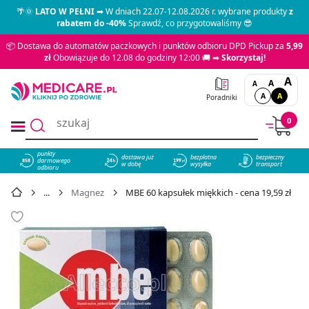
🌴🌞
LATO W PEŁNI
➡ W dniach 22.07-12.08.2026 r. wybrane produkty
z
rabatem do -40%
Sprawdź, co przygotowaliśmy 😎
📦 Dostawa do automatów paczkowych i punktów odbioru DPD Pickup za
5,99
zł
Obowiązuje do 12.08 do godziny 12:00 🚚 ➡
Skorzystaj!
A
A
A
A
A
Poradniki
0
punkty
dostawa już
bezpłatna
bezpieczny
darmowego
858
w dobę
wysyłka
transport
odbioru
Magnez
MBE 60 kapsułek miękkich - cena 19,59 zł