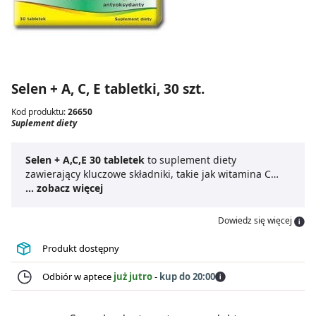
Selen + A, C, E tabletki, 30 szt.
Kod produktu:
26650
Suplement diety
Selen + A,C,E 30 tabletek
to suplement diety
zawierający kluczowe składniki, takie jak witamina C
(askorbinian sodu), witamina E (octan D, L-alfa-
... zobacz więcej
tokoferolu), beta-karoten (prowitamina A), oraz selen
(selenian sodu).
Witamina C
wspiera normalne
Dowiedz się więcej
funkcjonowanie układu odpornościowego, ochronę
komórek przed stresem oksydacyjnym oraz zmniejsza
Produkt dostępny
uczucie zmęczenia i znużenia.
Witamina E
przyczynia
się do ochrony komórek przed stresem oksydacyjnym.
Odbiór w aptece
już jutro
-
kup do 20:00
Selen
wspomaga prawidłowe funkcjonowanie układu
odpornościowego oraz ochronę komórek przed stresem
oksydacyjnym.
Selen + A,C,E 30 tabletek
to wygodna