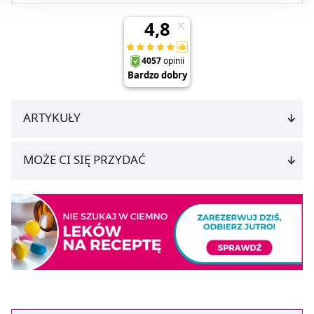
Możesz również kliknąć „
Zaakceptuj niezbędne
”, co
będzie oznaczało, że nie wyrażasz zgody na
pozyskiwanie od Ciebie danych, które nie są niezbędne
dla funkcjonowania Strony. Będzie się to jednak wiązało
z brakiem dostępu do wszystkich funkcjonalności
Strony.
ARTYKUŁY
MOŻE CI SIĘ PRZYDAĆ