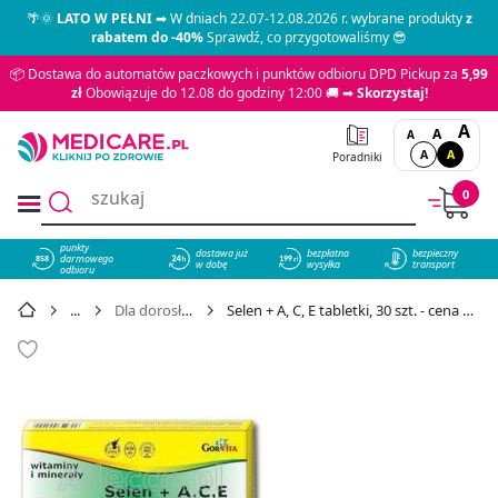
🌴🌞
LATO W PEŁNI
➡ W dniach 22.07-12.08.2026 r. wybrane produkty
z
rabatem do -40%
Sprawdź, co przygotowaliśmy 😎
📦 Dostawa do automatów paczkowych i punktów odbioru DPD Pickup za
5,99
zł
Obowiązuje do 12.08 do godziny 12:00 🚚 ➡
Skorzystaj!
A
A
A
A
A
Poradniki
0
punkty
dostawa już
bezpłatna
bezpieczny
darmowego
858
w dobę
wysyłka
transport
odbioru
Dla dorosłych
Selen + A, C, E tabletki, 30 szt. - cena 19,29 zł