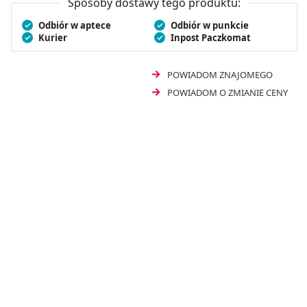
Sposoby dostawy tego produktu:
forma suplementacji w postaci tabletek.
Odbiór w aptece
Odbiór w punkcie
Kurier
Inpost Paczkomat
POWIADOM ZNAJOMEGO
POWIADOM O ZMIANIE CENY