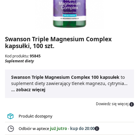
Swanson Triple Magnesium Complex
kapsułki, 100 szt.
Kod produktu:
95845
Suplement diety
Swanson Triple Magnesium Complex 100 kapsułek
to
suplement diety zawierający tlenek magnezu, cytrynian
magnezu oraz l-askorbinian magnezu.
... zobacz więcej
Magnez
w tej
formule przyczynia się do zmniejszenia uczucia
zmęczenia i znużenia, wspiera równowagę
Dowiedz się więcej
elektrolitową oraz wspomaga prawidłowe
funkcjonowanie mięśni i układu nerwowego.
Swanson
Produkt dostępny
Triple Magnesium Complex 100 kapsułek
jest
dostępny w formie wygodnych kapsułek, co ułatwia
Odbiór w aptece
już jutro
-
kup do 20:00
jego codzienną suplementację.