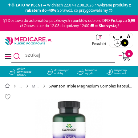
🌴🌞
LATO W PEŁNI
➡ W dniach 22.07-12.08.2026 r. wybrane produkty
z
rabatem do -40%
Sprawdź, co przygotowaliśmy 😎
📦 Dostawa do automatów paczkowych i punktów odbioru DPD Pickup za
5,99
zł
Obowiązuje do 12.08 do godziny 12:00 🚚 ➡
Skorzystaj!
A
A
A
A
A
Poradniki
0
punkty
dostawa już
bezpłatna
bezpieczny
darmowego
858
w dobę
wysyłka
transport
odbioru
Magnez
Swanson Triple Magnesium Complex kapsułki, 100 szt. - cena 19,99 zł