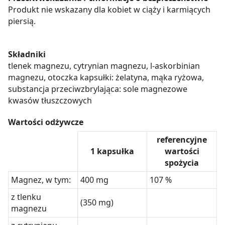
Produkt nie wskazany dla kobiet w ciąży i karmiących
piersią.
Składniki
tlenek magnezu, cytrynian magnezu, l-askorbinian
magnezu, otoczka kapsułki: żelatyna, mąka ryżowa,
substancja przeciwzbrylająca: sole magnezowe
kwasów tłuszczowych
Wartości odżywcze
referencyjne
1 kapsułka
wartości
spożycia
Magnez, w tym:
400 mg
107 %
z tlenku
(350 mg)
magnezu