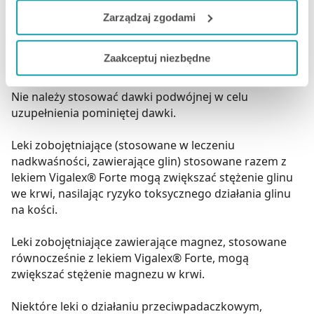
moczem) oraz zwiększone stężenie 25-
do naszych Partnerów marketingowych i analitycznych.
hydroksykalcyferolu w surowicy. Przedawkowanie
Zarządzaj zgodami
wymaga podjęcia środków zmierzających do
Jeżeli chcesz dostosować swoją zgodę i wybrać tylko
opanowania często przedłużającej się i niekiedy
Zaakceptuj niezbędne
niektóre dodatkowe funkcje, z którymi wiąże się
zagrażającej życiu hiperkalcemii.
zbieranie danych o Twojej aktywności dokonaj
Nie należy stosować dawki podwójnej w celu
preferowanych przez Ciebie wyborów i kliknij „
Zarządzaj
uzupełnienia pominiętej dawki.
zgodami
”.
Leki zobojętniające (stosowane w leczeniu
Możesz również kliknąć „
Zaakceptuj niezbędne
”, co
nadkwaśności, zawierające glin) stosowane razem z
będzie oznaczało, że nie wyrażasz zgody na
lekiem Vigalex® Forte mogą zwiększać stężenie glinu
pozyskiwanie od Ciebie danych, które nie są niezbędne
we krwi, nasilając ryzyko toksycznego działania glinu
dla funkcjonowania Strony. Będzie się to jednak wiązało
na kości.
z brakiem dostępu do wszystkich funkcjonalności
Strony.
Leki zobojętniające zawierające magnez, stosowane
równocześnie z lekiem Vigalex® Forte, mogą
zwiększać stężenie magnezu w krwi.
Niektóre leki o działaniu przeciwpadaczkowym,