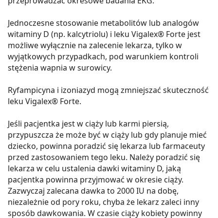
przeprowadzać okresowe badania EKG.
Jednoczesne stosowanie metabolitów lub analogów
witaminy D (np. kalcytriolu) i leku Vigalex® Forte jest
możliwe wyłącznie na zalecenie lekarza, tylko w
wyjątkowych przypadkach, pod warunkiem kontroli
stężenia wapnia w surowicy.
Ryfampicyna i izoniazyd mogą zmniejszać skuteczność
leku Vigalex® Forte.
Jeśli pacjentka jest w ciąży lub karmi piersią,
przypuszcza że może być w ciąży lub gdy planuje mieć
dziecko, powinna poradzić się lekarza lub farmaceuty
przed zastosowaniem tego leku. Należy poradzić się
lekarza w celu ustalenia dawki witaminy D, jaką
pacjentka powinna przyjmować w okresie ciąży.
Zazwyczaj zalecana dawka to 2000 IU na dobę,
niezależnie od pory roku, chyba że lekarz zaleci inny
sposób dawkowania. W czasie ciąży kobiety powinny