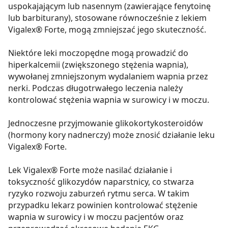
uspokajającym lub nasennym (zawierające fenytoinę
lub barbiturany), stosowane równocześnie z lekiem
Vigalex® Forte, mogą zmniejszać jego skuteczność.
Niektóre leki moczopędne mogą prowadzić do
hiperkalcemii (zwiększonego stężenia wapnia),
wywołanej zmniejszonym wydalaniem wapnia przez
nerki. Podczas długotrwałego leczenia należy
kontrolować stężenia wapnia w surowicy i w moczu.
Jednoczesne przyjmowanie glikokortykosteroidów
(hormony kory nadnerczy) może znosić działanie leku
Vigalex® Forte.
Lek Vigalex® Forte może nasilać działanie i
toksyczność glikozydów naparstnicy, co stwarza
ryzyko rozwoju zaburzeń rytmu serca. W takim
przypadku lekarz powinien kontrolować stężenie
wapnia w surowicy i w moczu pacjentów oraz