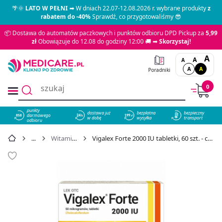
🌴🌞
LATO W PEŁNI
➡ W dniach 22.07-12.08.2026 r. wybrane produkty
z
rabatem do -40%
Sprawdź, co przygotowaliśmy 😎
📦 Dostawa do automatów paczkowych i punktów odbioru DPD Pickup za
5,99
zł
Obowiązuje do 12.08 do godziny 12:00 🚚 ➡
Skorzystaj!
A
A
A
A
A
Poradniki
0
punkty
dostawa już
bezpłatna
bezpieczny
darmowego
858
w dobę
wysyłka
transport
odbioru
Witamina D
Vigalex Forte 2000 IU tabletki, 60 szt. - cena 20,89 zł