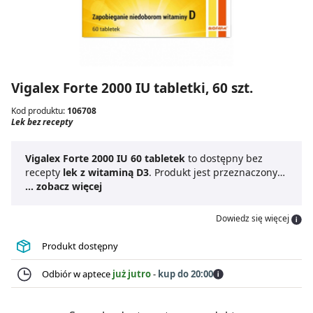
Vigalex Forte 2000 IU tabletki, 60 szt.
Kod produktu:
106708
Lek bez recepty
Vigalex Forte 2000 IU 60 tabletek
to dostępny bez
recepty
lek z witaminą D3
. Produkt jest przeznaczony
dla dzieci od 11. roku życia oraz osób dorosłych.
... zobacz więcej
Vigalex
Forte 2000 lek
może być stosowany po konsultacji ze
specjalistą także przez kobiety planujące ciążę, w ciąży
Dowiedz się więcej
oraz karmiące piersią. Obecny w składzie
cholekalcyferol wspiera prawidłowe tworzenie kości i
Produkt dostępny
pomaga w utrzymaniu odporności organizmu. Lek
znajduje zastosowanie głównie w zapobieganiu
Odbiór w aptece
już jutro
-
kup do 20:00
krzywicy i osteomalacji. Ma postać małych tabletek,
które łatwo połknąć.
Vigalex Forte 2000 IU 60 tabletek
jest odpowiedni dla wegetarian.