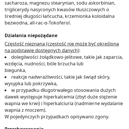
sacharoza, magnezu stearynian, sodu askorbinian,
triglicerydy nasyconych kwasów tłuszczowych o
średniej długości łańcucha, krzemionka koloidalna
bezwodna, all-rac-α-Tokoferol.
Działania niepożądane
Częstość nieznana (częstość nie może być określona
na podstawie dostępnych danych)
:
dolegliwości żołądkowo-jelitowe, takie jak zaparcia,
wzdęcia, nudności, bóle brzucha lub
biegunka,
reakcje nadwrażliwości, takie jak świąd skóry,
wysypka lub pokrzywka,
w przypadku długotrwałego stosowania dużych
dawek występuje hiperkalcemia (zbyt duże stężenie
wapnia we krwi) i hiperkalciuria (nadmierne wydalanie
wapnia z moczem).
W pojedynczych przypadkach opisywano zgony.