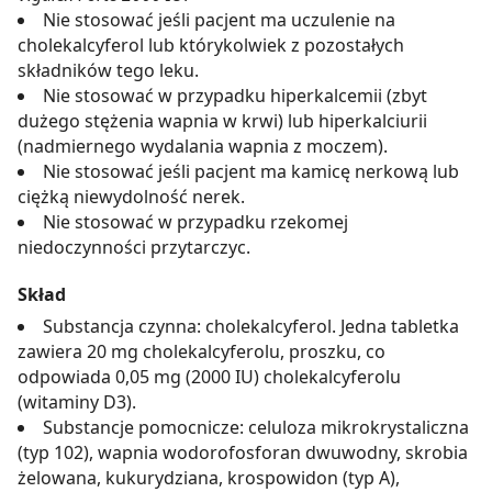
Nie stosować jeśli pacjent ma uczulenie na
cholekalcyferol lub którykolwiek z pozostałych
składników tego leku.
Nie stosować w przypadku hiperkalcemii (zbyt
dużego stężenia wapnia w krwi) lub hiperkalciurii
(nadmiernego wydalania wapnia z moczem).
Nie stosować jeśli pacjent ma kamicę nerkową lub
ciężką niewydolność nerek.
Nie stosować w przypadku rzekomej
niedoczynności przytarczyc.
Skład
Substancja czynna: cholekalcyferol. Jedna tabletka
zawiera 20 mg cholekalcyferolu, proszku, co
odpowiada 0,05 mg (2000 IU) cholekalcyferolu
(witaminy D3).
Substancje pomocnicze: celuloza mikrokrystaliczna
(typ 102), wapnia wodorofosforan dwuwodny, skrobia
żelowana, kukurydziana, krospowidon (typ A),