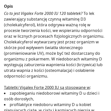
Opis
Co to jest Vigalex Forte 2000 IU 120 tabletek?
To lek
zawierający substancję czynną witaminę D3
(cholekalcyferol), która odgrywa ważną rolę w
procesie tworzenia kości, we wspieraniu odporności
oraz w licznych procesach fizjologicznych organizmu.
Cholekalcyferol wytwarzany jest przez organizm w
skórze pod wpływem światła słonecznego
(promieniowanie UV), może być też dostarczany do
organizmu z pokarmem. W niedoborach witaminy D
występują zaburzenia wapnienia kości (krzywica) lub
utrata wapnia z kości (osteomalacja) i osłabienie
odporności organizmu.
Tabletki Vigalex Forte 2000 IU są stosowane w
:
zapobieganiu niedoborowi witaminy D u dzieci i
osób dorosłych,
profilaktyce niedoboru witaminy D u kobiet
planujących ciążę, w ciąży i karmiących piersią w