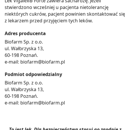
Lek Vigalex® Forte zawiera sacharozę. Jeżeli
stwierdzono wcześniej u pacjenta nietolerancję
niektórych cukrów, pacjent powinien skontaktować się
z lekarzem przed przyjęciem tych leków.
Adres producenta
Biofarm Sp. z o.o.
ul. Wałbrzyska 13,
60-198 Poznań.
e-mail: biofarm@biofarm.pl
Podmiot odpowiedzialny
Biofarm Sp. z o.o.
ul. Wałbrzyska 13,
60-198 Poznań.
e-mail: biofarm@biofarm.pl
To jest lek. Dla bezpieczeństwa stosuj go zgodnie z