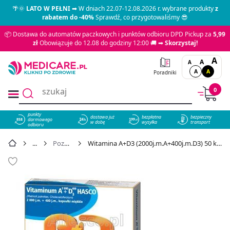
🌴🌞
LATO W PEŁNI
➡ W dniach 22.07-12.08.2026 r. wybrane produkty
z
rabatem do -40%
Sprawdź, co przygotowaliśmy 😎
📦 Dostawa do automatów paczkowych i punktów odbioru DPD Pickup za
5,99
zł
Obowiązuje do 12.08 do godziny 12:00 🚚 ➡
Skorzystaj!
A
A
A
A
A
Poradniki
0
punkty
dostawa już
bezpłatna
bezpieczny
darmowego
858
w dobę
wysyłka
transport
odbioru
Pozostałe
Witamina A+D3 (2000j.m.A+400j.m.D3) 50 kaps. - cena 8,89 zł