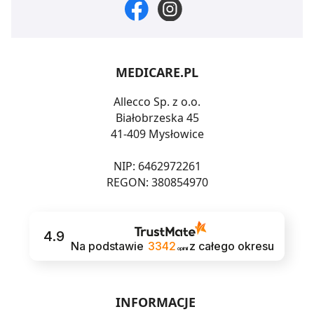
MEDICARE.PL
Allecco Sp. z o.o.
Białobrzeska 45
41-409 Mysłowice
NIP: 6462972261
REGON: 380854970
4.9
Na podstawie
3342
z całego okresu
opinii
INFORMACJE