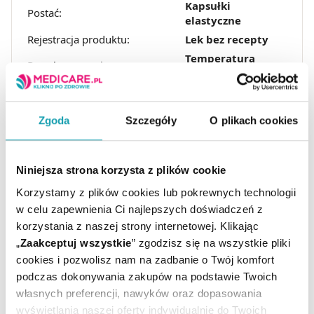
Kapsułki
Postać:
elastyczne
Rejestracja produktu:
Lek bez recepty
Temperatura
Przechowywanie:
pokojowa
Zgoda
Szczegóły
O plikach cookies
Niniejsza strona korzysta z plików cookie
Korzystamy z plików cookies lub pokrewnych technologii
w celu zapewnienia Ci najlepszych doświadczeń z
ARTYKUŁY
korzystania z naszej strony internetowej. Klikając
„
Zaakceptuj wszystkie
” zgodzisz się na wszystkie pliki
MOŻE CI SIĘ PRZYDAĆ
cookies i pozwolisz nam na zadbanie o Twój komfort
podczas dokonywania zakupów na podstawie Twoich
własnych preferencji, nawyków oraz dopasowania
wyświetlania naszej oferty indywidualnie do Twoich