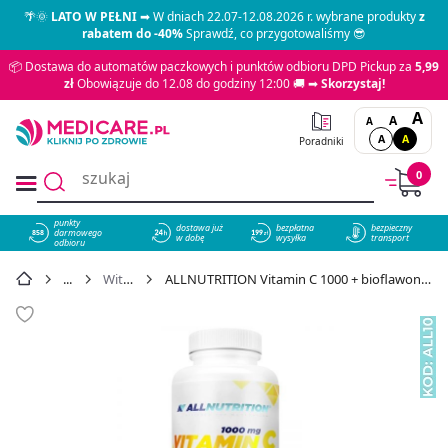
🌴🌞
LATO W PEŁNI
➡ W dniach 22.07-12.08.2026 r. wybrane produkty
z
rabatem do -40%
Sprawdź, co przygotowaliśmy 😎
📦 Dostawa do automatów paczkowych i punktów odbioru DPD Pickup za
5,99
zł
Obowiązuje do 12.08 do godziny 12:00 🚚 ➡
Skorzystaj!
A
A
A
A
A
Poradniki
0
punkty
dostawa już
bezpłatna
bezpieczny
darmowego
858
w dobę
wysyłka
transport
odbioru
Witamina C
ALLNUTRITION Vitamin C 1000 + bioflawonoidy 200 kapsułek - cena 36,99 zł