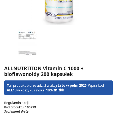
ALLNUTRITION Vitamin C 1000 +
bioflawonoidy 200 kapsułek
Ten produkt bierze udział w akcji
Lato w pełni 2026
. Wpisz kod
ALL10
w koszyku i zyskaj
10% zniżki!
Regulamin akcji
Kod produktu:
105979
Suplement diety