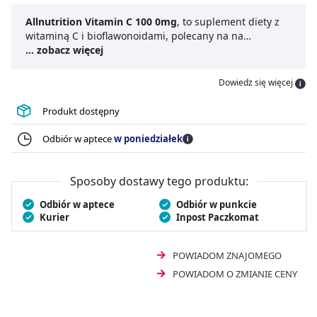
Allnutrition Vitamin C 100 0mg
, to suplement diety z
witaminą C i bioflawonoidami, polecany na na
wzmocnienie organizmu. Ze względu na wysoką
... zobacz więcej
zawartość witaminy C i bioflawonoidów, dwóch silnych
antyoksydantów produkt przyczynia się do ochrony
Dowiedz się więcej
komórek organizmu przed stresem oksydacyjnym.
Ekonomiczne opakowanie
ALLNUTRITION Vitamin C
Produkt dostępny
1000 mg + bioflawonoidy
zawiera aż 200 kapsułek.
Odbiór w aptece
w poniedziałek
Sposoby dostawy tego produktu:
Odbiór w aptece
Odbiór w punkcie
Kurier
Inpost Paczkomat
POWIADOM ZNAJOMEGO
POWIADOM O ZMIANIE CENY