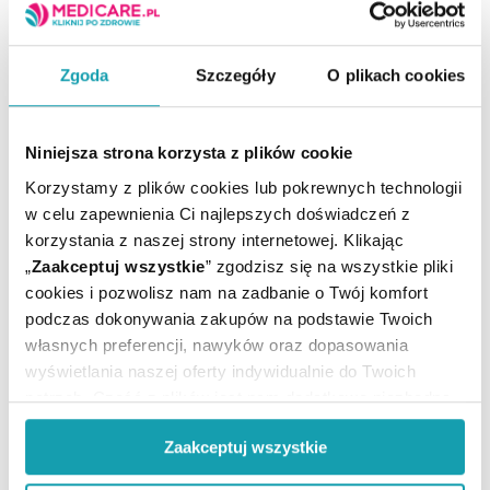
45-315 Opole.
sfdsa.pl
Zgoda
Szczegóły
O plikach cookies
Podmiot odpowiedzialny
SFD S.A.
Głogowska 41,
Niniejsza strona korzysta z plików cookie
45-315 Opole.
Korzystamy z plików cookies lub pokrewnych technologii
sfdsa.pl
w celu zapewnienia Ci najlepszych doświadczeń z
korzystania z naszej strony internetowej. Klikając
„
Zaakceptuj wszystkie
” zgodzisz się na wszystkie pliki
cookies i pozwolisz nam na zadbanie o Twój komfort
Suplement diety nie może być stosowany jak
podczas dokonywania zakupów na podstawie Twoich
substytut (zamiennik) zróżnicowanej diety.
własnych preferencji, nawyków oraz dopasowania
Nie należy przekraczać zalecanej porcji do spożycia w
wyświetlania naszej oferty indywidualnie do Twoich
ciągu dnia.
potrzeb. Część z plików jest nam dodatkowo niezbędna
Zrównoważony sposób żywienia i prawidłowy tryb
życia jest ważny dla funkcjonowania organizmu
do prawidłowego działania Portalu oraz jego
Zaakceptuj wszystkie
człowieka.
funkcjonalności. W zależności od funkcji, dane o tym jak
Przechowywać w miejscu niedostępnym dla małych
korzystasz z naszej witryny będą również przekazywane