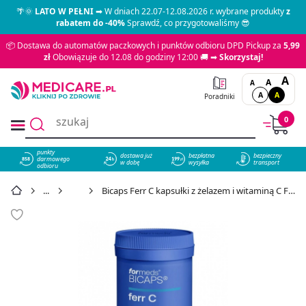
🌴🌞
LATO W PEŁNI
➡ W dniach 22.07-12.08.2026 r. wybrane produkty
z
rabatem do -40%
Sprawdź, co przygotowaliśmy 😎
📦 Dostawa do automatów paczkowych i punktów odbioru DPD Pickup za
5,99
zł
Obowiązuje do 12.08 do godziny 12:00 🚚 ➡
Skorzystaj!
A
A
A
A
A
Poradniki
0
punkty
dostawa już
bezpłatna
bezpieczny
darmowego
858
w dobę
wysyłka
transport
odbioru
Żelazo
Bicaps Ferr C kapsułki z żelazem i witaminą C ForMeds, 60 szt. - cena 37,49 zł