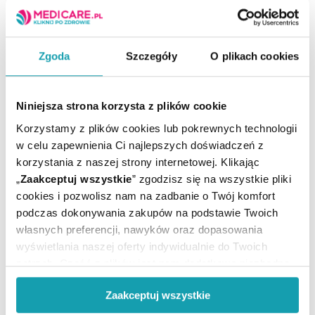
Suplement diety nie może być stosowany jak
substytut (zamiennik) zróżnicowanej diety.
Nie należy przekraczać zalecanej porcji do spożycia w
Zgoda
Szczegóły
O plikach cookies
ciągu dnia.
Zrównoważony sposób żywienia i prawidłowy tryb
życia jest ważny dla funkcjonowania organizmu
Niniejsza strona korzysta z plików cookie
człowieka.
Korzystamy z plików cookies lub pokrewnych technologii
Przechowywać w miejscu niedostępnym dla małych
w celu zapewnienia Ci najlepszych doświadczeń z
dzieci.
korzystania z naszej strony internetowej. Klikając
Nie należy stosować preparatu w przypadku
„
Zaakceptuj wszystkie
” zgodzisz się na wszystkie pliki
nadwrażliwości na którykolwiek składnik preparatu.
cookies i pozwolisz nam na zadbanie o Twój komfort
podczas dokonywania zakupów na podstawie Twoich
własnych preferencji, nawyków oraz dopasowania
Ilość / masa / pojemność
60 kaps.
netto:
wyświetlania naszej oferty indywidualnie do Twoich
Marka:
Bicaps
potrzeb. Część z plików jest nam dodatkowo niezbędna
do prawidłowego działania Portalu oraz jego
Producent / Podmiot
FORMEDS
odpowiedzialny:
Zaakceptuj wszystkie
funkcjonalności. W zależności od funkcji, dane o tym jak
Postać:
Kapsułki
korzystasz z naszej witryny będą również przekazywane