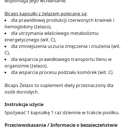
wspomaga jego wchłanianie.
Bicaps kapsułki z żelazem polecane są:
dla prawidłowej produkcji czerwonych krwinek i
hemoglobiny (żelazo),
dla utrzymania właściwego metabolizmu
energetycznego (wit. C),
dla zmniejszenia uczucia zmęczenia i znużenia (wit.
C),
dla wsparcia prawidłowego transportu tlenu w
organizmie (żelazo),
dla wsparcia procesu podziału komórek (wit. C).
Bicaps Żelazo to suplement diety przeznaczony dla
osób dorosłych.
Instrukcja użycia
Spożywać 1 kapsułkę 1 raz dziennie w trakcie posiłku.
Przeciwwskazania / Informacje o bezpieczeństwie