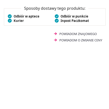
dla osób z niedoborem żelaza, dbających o właściwe
funkcjonowanie organizmu.
Sposoby dostawy tego produktu:
Odbiór w aptece
Odbiór w punkcie
Kurier
Inpost Paczkomat
POWIADOM ZNAJOMEGO
POWIADOM O ZMIANIE CENY