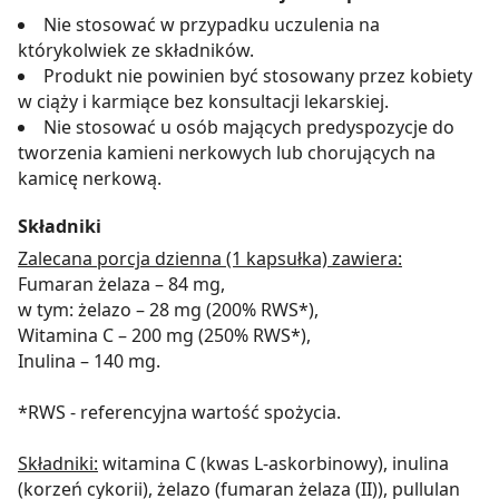
Nie stosować w przypadku uczulenia na
którykolwiek ze składników.
Produkt nie powinien być stosowany przez kobiety
w ciąży i karmiące bez konsultacji lekarskiej.
Nie stosować u osób mających predyspozycje do
tworzenia kamieni nerkowych lub chorujących na
kamicę nerkową.
Składniki
Zalecana porcja dzienna (1 kapsułka) zawiera:
Fumaran żelaza – 84 mg,
w tym: żelazo – 28 mg (200% RWS*),
Witamina C – 200 mg (250% RWS*),
Inulina – 140 mg.
*RWS - referencyjna wartość spożycia.
Składniki:
witamina C (kwas L-askorbinowy), inulina
(korzeń cykorii), żelazo (fumaran żelaza (II)), pullulan