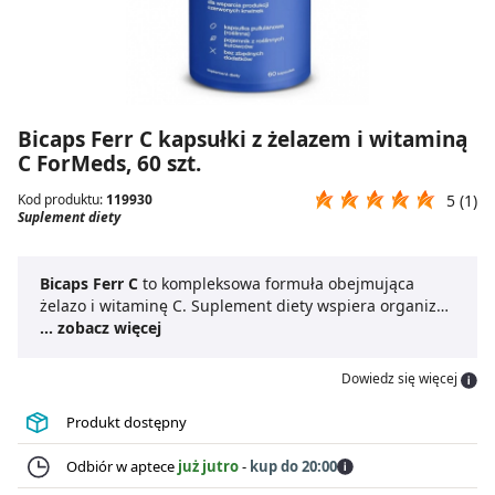
Bicaps Ferr C kapsułki z żelazem i witaminą
C ForMeds, 60 szt.
Kod produktu:
119930
5 (1)
Suplement diety
Bicaps Ferr C
to kompleksowa formuła obejmująca
żelazo i witaminę C. Suplement diety wspiera organizm
na różnych płaszczyznach.
... zobacz więcej
Bicaps kapsułki z żelazem
wpływają pozytywne na produkcję czerwonych krwinek
oraz hemoglobiny, wspomagają walkę z wolnymi
Dowiedz się więcej
rodnikami oraz wspierają transport tlenu w organizmie.
Preparat zmniejsza uczucie zmęczenia i znużenia, a
Produkt dostępny
także stymuluje układ immunologiczny.
Bicaps Żelazo
stanowi również wsparcie dla układu nerwowego.
Odbiór w aptece
już jutro
-
kup do 20:00
Suplement diety Bicaps Ferr C to doskonałe wsparcie