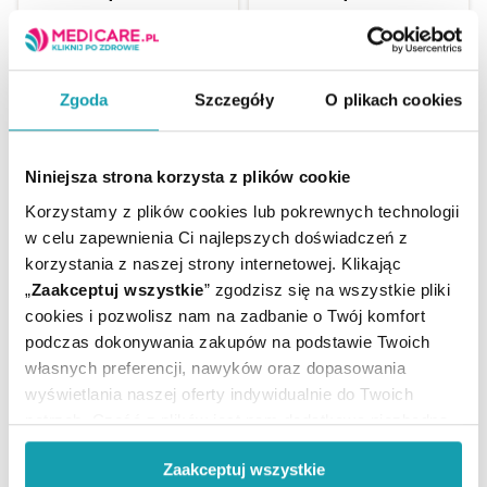
Zgoda
Szczegóły
O plikach cookies
Niniejsza strona korzysta z plików cookie
Korzystamy z plików cookies lub pokrewnych technologii
w celu zapewnienia Ci najlepszych doświadczeń z
korzystania z naszej strony internetowej. Klikając
„
Zaakceptuj wszystkie
” zgodzisz się na wszystkie pliki
Żeń-szeń Koreański 1000
Żeń-Szeń kapsułki, 30 szt.
mg tabletki, 120 szt.
cookies i pozwolisz nam na zadbanie o Twój komfort
podczas dokonywania zakupów na podstawie Twoich
własnych preferencji, nawyków oraz dopasowania
21,99 zł
34,69 zł
39,39 zł
wyświetlania naszej oferty indywidualnie do Twoich
34,69 zł
- najniższa cena z
30 dni
potrzeb. Część z plików jest nam dodatkowo niezbędna
do prawidłowego działania Portalu oraz jego
Zaakceptuj wszystkie
funkcjonalności. W zależności od funkcji, dane o tym jak