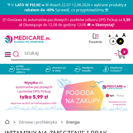
🌴🌞
LATO W PEŁNI
➡ W dniach 22.07-12.08.2026 r. wybrane produkty
z
rabatem do -40%
Sprawdź, co przygotowaliśmy 😎
📦 Dostawa do automatów paczkowych i punktów odbioru DPD Pickup za
5,99
zł
Obowiązuje do 12.08 do godziny 12:00 🚚 ➡
Skorzystaj!
A
A
A
A
A
Poradniki
0
punkty
dostawa już
bezpłatna
bezpieczny
darmowego
858
w dobę
wysyłka
transport
odbioru
Zdrowie i profilaktyka
Energia
WITAMINY NA ZMĘCZENIE I BRAK