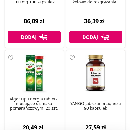
100 mg 100 kapsułek
żelowe do rozgryzania i
żucia, 27 szt.
86,09 zł
36,39 zł
Vigor Up Energia tabletki
musujące o smaku
YANGO Jabłczan magnezu
pomarańczowym, 20 szt.
90 kapsułek
20,49 zł
27,59 zł