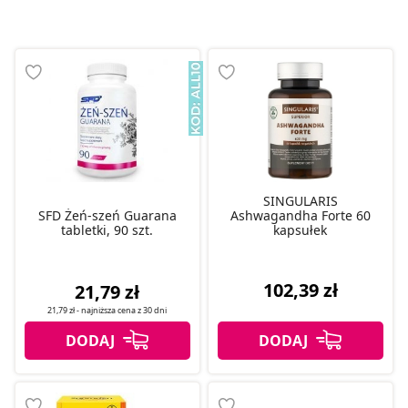
SINGULARIS
SFD Żeń-szeń Guarana
Ashwagandha Forte 60
tabletki, 90 szt.
kapsułek
102,39 zł
21,79 zł
21,79 zł
- najniższa cena z
30 dni