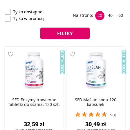
Tylko dostępne
Na stronę:
20
40
60
Tylko w promocji
FILTRY
SFD Enzymy trawienne
SFD Maślan sodu 120
tabletki do ssania, 120 szt.
kapsułek
5 (1)
32,59 zł
30,49 zł
32,59 zł
- najniższa cena z
30 dni
30,49 zł
- najniższa cena z
30 dni