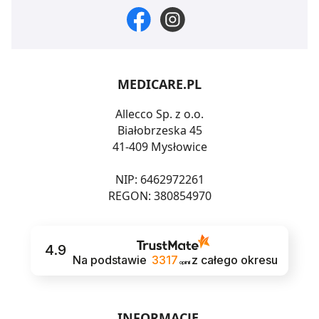
MEDICARE.PL
Allecco Sp. z o.o.
Białobrzeska 45
41-409 Mysłowice
NIP: 6462972261
REGON: 380854970
4.9
Na podstawie
3317
z całego okresu
opinii
INFORMACJE