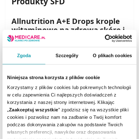
Produkty SFD
Allnutrition
A+E Drops krople
witaminowe na zdrową skórę i
wzrok
Prawidłowe funkcjonowanie zmysłu wzroku i
utrzymanie zdrowo wyglądającej cery wymaga
Zgoda
Szczegóły
O plikach cookies
regularnego dostarczania organizmowi kluczowych
mikroskładników. Produkt Allnutrition VIT A+E Drops
to nowoczesny preparat w płynie, wyposażony w
Niniejsza strona korzysta z plików cookie
precyzyjny kroplomierz, który znacząco ułatwia
codzienną suplementację bez potrzeby połykania
Korzystamy z plików cookies lub pokrewnych technologii
tabletek czy kapsułek. Kompozycja bazuje na
w celu zapewnienia Ci najlepszych doświadczeń z
synergicznym działaniu dwóch witamin o
fundamentalnym znaczeniu biologicznym.
korzystania z naszej strony internetowej. Klikając
„
Zaakceptuj wszystkie
” zgodzisz się na wszystkie pliki
Witamina A
wykazuje istotny wpływ na zachowanie
cookies i pozwolisz nam na zadbanie o Twój komfort
dobrego stanu skóry i właściwego widzenia, a także
podczas dokonywania zakupów na podstawie Twoich
wspomaga procesy odpornościowe oraz optymalną
gospodarkę żelaza. Z kolei obecna w składzie
własnych preferencji, nawyków oraz dopasowania
witamina E pełni funkcję silnego przeciwutleniacza,