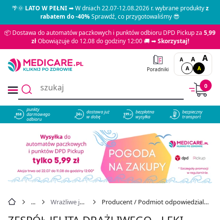
🌴🌞
LATO W PEŁNI
➡ W dniach 22.07-12.08.2026 r. wybrane produkty
z
rabatem do -40%
Sprawdź, co przygotowaliśmy 😎
📦 Dostawa do automatów paczkowych i punktów odbioru DPD Pickup za
5,99
zł
Obowiązuje do 12.08 do godziny 12:00 🚚 ➡
Skorzystaj!
A
A
A
A
A
Poradniki
0
punkty
dostawa już
bezpłatna
bezpieczny
darmowego
858
w dobę
wysyłka
transport
odbioru
Wrażliwe jelita
Producent / Podmiot odpowiedzialny: SFD
ZESPÓŁ JELITA DRAŻLIWEGO - LEKI