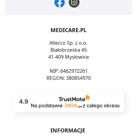
MEDICARE.PL
Allecco Sp. z o.o.
Białobrzeska 45
41-409 Mysłowice
NIP: 6462972261
REGON: 380854970
4.9
Na podstawie
3456
z całego okresu
opinii
INFORMACJE