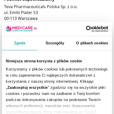
Teva Pharmaceuticals Polska Sp. z o.o.
ul. Emilii Plater 53
00-113 Warszawa
Tel. (22) 345 93 00
Zgoda
Szczegóły
O plikach cookies
To jest lek. Dla bezpieczeństwa stosuj go zgodnie z
ulotką dołączoną do opakowania. Nie przekraczaj
maksymalnej dawki leku. W przypadku wątpliwości
Niniejsza strona korzysta z plików cookie
skonsultuj się z lekarzem lub farmaceutą.
Korzystamy z plików cookies lub pokrewnych technologii
w celu zapewnienia Ci najlepszych doświadczeń z
korzystania z naszej strony internetowej. Klikając
Ilość / masa / pojemność
40 g
netto:
„
Zaakceptuj wszystkie
” zgodzisz się na wszystkie pliki
Rejestracja produktu:
Lek bez recepty
cookies i pozwolisz nam na zadbanie o Twój komfort
podczas dokonywania zakupów na podstawie Twoich
Temperatura
Przechowywanie:
pokojowa
własnych preferencji, nawyków oraz dopasowania
wyświetlania naszej oferty indywidualnie do Twoich
Producent / Podmiot