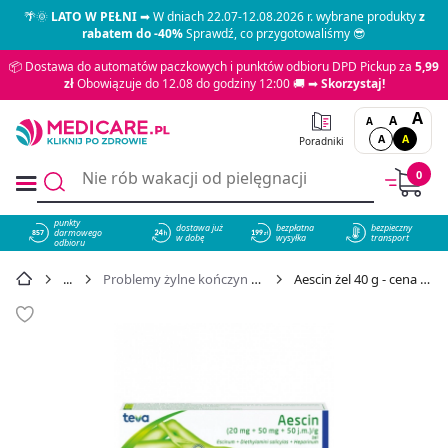
🌴🌞
LATO W PEŁNI
➡ W dniach 22.07-12.08.2026 r. wybrane produkty
z
rabatem do -40%
Sprawdź, co przygotowaliśmy 😎
📦 Dostawa do automatów paczkowych i punktów odbioru DPD Pickup za
5,99
zł
Obowiązuje do 12.08 do godziny 12:00 🚚 ➡
Skorzystaj!
A
A
A
A
A
Poradniki
0
punkty
dostawa już
bezpłatna
bezpieczny
darmowego
857
w dobę
wysyłka
transport
odbioru
Problemy żylne kończyn dolnych
Aescin żel 40 g - cena 31,09 zł