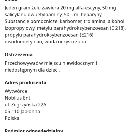
Jeden gram żelu zawiera 20 mg alfa-escyny, 50 mg
salicylanu dwuetyloaminy, 50 j. m. heparyny,
Substancje pomocnicze: karbomer, trolamina, alkohol
izopropylowy, metylu parahydroksybenzoesan (E 218),
propylu parahydroksybenzoesan (E216),
disoduedetynian, woda oczyszczona
Ostrzeżenia
Przechowywać w miejscu niewidocznym i
niedostępnym dla dzieci.
Adres producenta
Wytwórca
Nobilus Ent
ul. Zegrzyńska 22A
05-110 Jabłonna
Polska
Podmiot odpowiedzialny