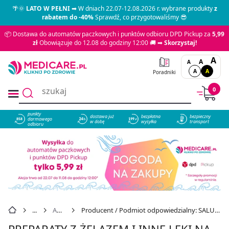
🌴🌞
LATO W PEŁNI
➡ W dniach 22.07-12.08.2026 r. wybrane produkty
z
rabatem do -40%
Sprawdź, co przygotowaliśmy 😎
📦 Dostawa do automatów paczkowych i punktów odbioru DPD Pickup za
5,99
zł
Obowiązuje do 12.08 do godziny 12:00 🚚 ➡
Skorzystaj!
A
A
A
A
A
Poradniki
0
punkty
dostawa już
bezpłatna
bezpieczny
darmowego
858
w dobę
wysyłka
transport
odbioru
Anemia
Producent / Podmiot odpowiedzialny: SALUS-HANS/ZIOŁOPIAST
PREPARATY Z ŻELAZEM I INNE LEKI NA