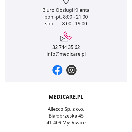
pozyskiwanie od Ciebie danych, które nie są niezbędne
Biuro Obsługi Klienta
dla funkcjonowania Strony. Będzie się to jednak wiązało
pon.-pt.
8:00 - 21:00
z brakiem dostępu do wszystkich funkcjonalności
sob.
8:00 - 19:00
Strony.
32 744 35 62
info@medicare.pl
MEDICARE.PL
Allecco Sp. z o.o.
Białobrzeska 45
41-409 Mysłowice