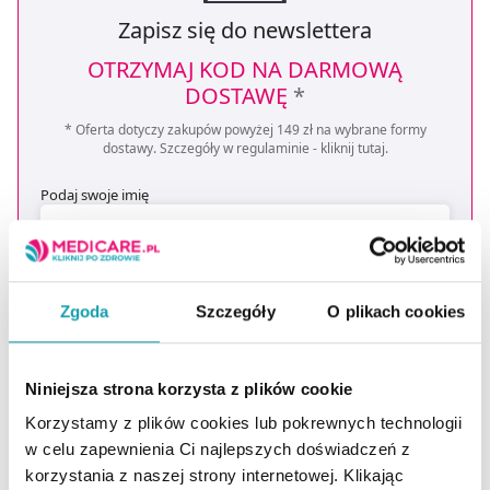
Zapisz się do newslettera
OTRZYMAJ KOD NA DARMOWĄ
DOSTAWĘ
*
* Oferta dotyczy zakupów powyżej 149 zł na wybrane formy
dostawy. Szczegóły w regulaminie -
kliknij tutaj
.
Podaj swoje imię
Podaj swój e-mail
Zgoda
Szczegóły
O plikach cookies
ZAPISZ MNIE
Niniejsza strona korzysta z plików cookie
Wyrażam zgodę na przesyłanie, na podany przeze mnie adres e-
Korzystamy z plików cookies lub pokrewnych technologii
mail, skierowanej do mnie informacji handlowej (newsletter) o
w celu zapewnienia Ci najlepszych doświadczeń z
nowościach i promocjach Administratora zgodnie z Art. 10 pkt 2
Ustawy z dnia 18 lipca 2002 r. o świadczeniu usług drogą
korzystania z naszej strony internetowej. Klikając
elektroniczną