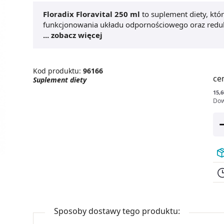
Floradix Floravital 250 ml
to suplement diety, któ
funkcjonowania układu odpornościowego oraz redukc
witamina C
... zobacz więcej
zwiększa wchłanianie żelaza oraz wspie
przyczynia się do prawidłowego metabolizmu ener
płynnej, co ułatwia jego przyjmowanie.
Kod produktu:
96166
ce
Suplement diety
15,6
Dow
Sposoby dostawy tego produktu: