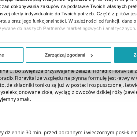
dczas dokonywania zakupów na podstawie Twoich własnych pref
szej oferty indywidualnie do Twoich potrzeb. Część z plików j
rzygotowany jest z myślą głównie o kobietach, które tracą 
rtalu oraz jego funkcjonalności. W zależności od funkcji, dane 
lutenowych. Polecany jest również dzieciom, młodzieży, o
azywane do naszych Partnerów marketingowych i analitycznych.
ją zgodę i wybrać tylko niektóre dodatkowe funkcje, z którymi
eferowanych przez Ciebie wyborów i kliknij „
Zarządzaj
zgodam
ne
Zarządzaj zgodami
Z
(II), witamin B2, B6, B12 i C, które przyczyniają się do zmni
o. Ponadto, żelazo pomaga w prawidłowej produkcji czerwo
kceptuj niezbędne
”, co będzie oznaczało, że nie wyrażasz zg
 C, bo zwiększa przyswajanie żelaza. Floradix Floravital za
niezbędne dla funkcjonowania Strony. Będzie się to jednak wiąza
adix Floravital ze względu na płynną formułę jest łatwy 
Strony.
to, że składniki toniku są już w postaci rozpuszczonej, łat
 wyselekcjonowane zioła, wyciąg z owoców dzikiej róży (zaw
zyjemny smak.
zy dziennie 30 min. przed porannym i wieczornym posiłkiem