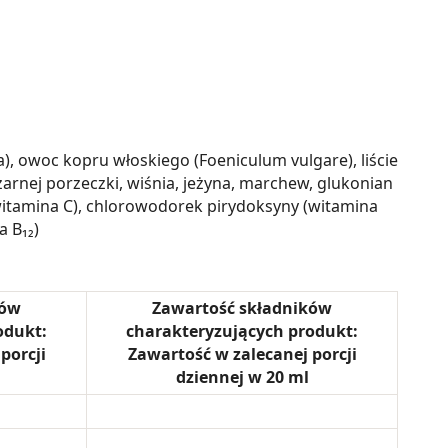
a), owoc kopru włoskiego (Foeniculum vulgare), liście
rnej porzeczki, wiśnia, jeżyna, marchew, glukonian
 (witamina C), chlorowodorek pirydoksyny (witamina
a B₁₂)
ków
Zawartość składników
odukt:
charakteryzujących produkt:
porcji
Zawartość w zalecanej porcji
dziennej w 20 ml