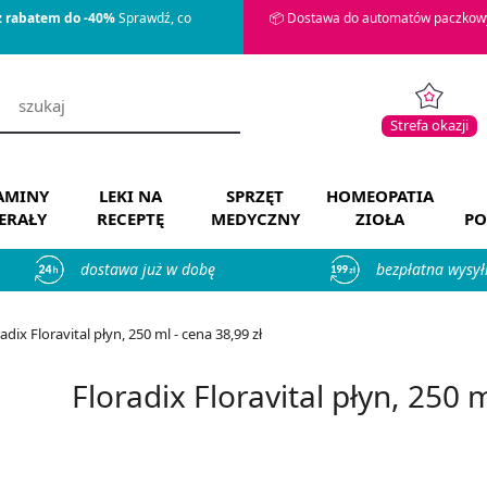
z rabatem do -40%
Sprawdź, co
📦 Dostawa do automatów paczkowy
Strefa okazji
AMINY
LEKI NA
SPRZĘT
HOMEOPATIA
ERAŁY
RECEPTĘ
MEDYCZNY
ZIOŁA
PO
dostawa już w dobę
bezpłatna wysył
adix Floravital płyn, 250 ml - cena 38,99 zł
Floradix Floravital płyn, 250 