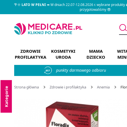
🌴🌞
LATO W PEŁNI
➡ W dniach 22.07-12.08.2026 r. wybrane produkty
przygotowaliśmy 😎
ZDROWIE
KOSMETYKI
MAMA
WIT
PROFILAKTYKA
URODA
DZIECKO
MIN
punkty darmowego odbioru
857
Strona główna
Zdrowie i profilaktyka
Anemia
Flor
Kategorie