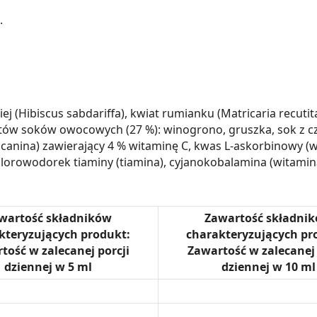
.
j (Hibiscus sabdariffa), kwiat rumianku (Matricaria recutit
tów soków owocowych (27 %): winogrono, gruszka, sok z cza
osa canina) zawierający 4 % witaminę C, kwas L-askorbinowy
chlorowodorek tiaminy (tiamina), cyjanokobalamina (witamin
wartość składników
Zawartość składni
kteryzujących produkt:
charakteryzujących pr
tość w zalecanej porcji
Zawartość w zalecanej 
dziennej w 5 ml
dziennej w 10 ml