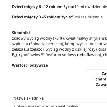
Dzieci między 6 –12 rokiem życia:
10 ml raz dziennie
Dzieci między 3 –5 rokiem życia:
5 ml raz dziennie.
Składniki
ziołowy wyciąg wodny (70 %): kwiat malwy afrykańskie
szpinaku (Spinacia oleracea), kompozycja koncentra
żelaza (II) (żelazo), wyciąg wodny z dzikiej róży (R
B₆), ryboflawiny 5'-fosforan sodowy (ryboflawina), 
Wartości odżywcze
Za
chara
Zawar
Nazwa składnika
Ziołowy wyciąg wodny: kwiat malwy