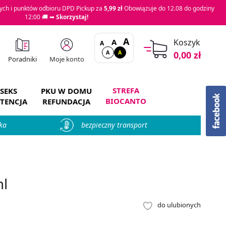
ch i punktów odbioru DPD Pickup za
5,99 zł
Obowiązuje do 12.08 do godziny
12:00 🚚 ➡
Skorzystaj!
A
A
Koszyk
A
A
A
0,00 zł
Moje konto
Poradniki
STREFA
SEKS
PKU W DOMU
BIOCANTO
TENCJA
REFUNDACJA
ka
bezpieczny transport
ml
do ulubionych