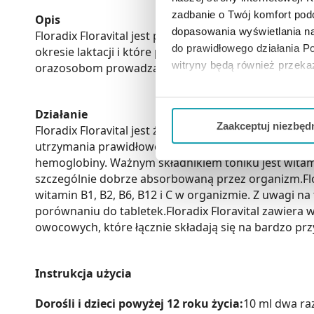
zadbanie o Twój komfort po
Opis
dopasowania wyświetlania na
Floradix Floravital jest produktem bezglutenowym. P
do prawidłowego działania Po
okresie laktacji i które poszukują produktów bezg
witryny będą również przek
orazosobom prowadzącym aktywny tryb życia.
Jeżeli chcesz dostosować swo
Działanie
Twojej aktywności dokonaj pr
Zaakceptuj niezbęd
Floradix Floravital jest źródłem organicznego żelaza 
utrzymania prawidłowego metabolizmu energetyczneg
Możesz również kliknąć „
Zaa
hemoglobiny. Ważnym składnikiem toniku jest witamina
Ciebie danych, które nie są 
szczególnie dobrze absorbowaną przez organizm.Flor
wszystkich funkcjonalności 
witamin B1, B2, B6, B12 i C w organizmie. Z uwagi na 
porównaniu do tabletek.Floradix Floravital zawiera
owocowych, które łącznie składają się na bardzo pr
Instrukcja użycia
Dorośli i dzieci powyżej 12 roku życia:
10 ml dwa ra