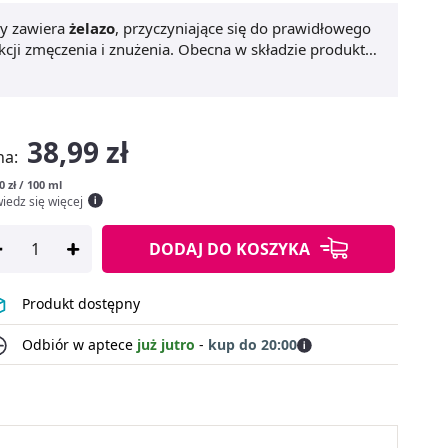
ry zawiera
żelazo
, przyczyniające się do prawidłowego
ji zmęczenia i znużenia. Obecna w składzie produktu
ra także układ odpornościowy. Z kolei
witamina B6
getycznego.
Floradix Floravital
dostępny jest w formie
38,99 zł
na:
0 zł / 100 ml
iedz się więcej
DODAJ
DO KOSZYKA
Produkt dostępny
Odbiór w aptece
już jutro
-
kup do 20:00