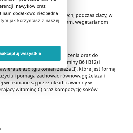
erencji, nawyków oraz
est nam dodatkowo niezbędna
żelazo w cyklach miesiączkowych, podczas ciąży, w
o tym jak korzystasz z naszej
sobom starszym, rekonwalescentom, wegetarianom
 wiąże się zbieranie danych o
i
”.
aakceptuj wszystkie
ejszenia uczucia zmęczenia i znużenia oraz do
nych krwinek (tak jak witaminy B6 i B12) i
ody na pozyskiwanie od
wiera żelazo (glukonian żelaza II), które jest formą
ło z brakiem dostępu do
w użyciu i pomaga zachować równowagę żelaza i
wiej wchłaniane są przez układ trawienny w
ierający witaminę C) oraz kompozycję soków
.