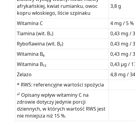
afrykańskiej, kwiat rumianku, owoc
3,8 g
kopru włoskiego, liście szpinaku
Witamina C
4 mg / 5 %
Tiamina (wit. B₁)
0,43 mg /
Ryboflawina (wit. B₂)
0,43 mg /
Witamina B₆
0,43 mg /
Witamina B₁₂
0,43 μg / 
Żelazo
4,8 mg / 3
* RWS: referencyjne wartości spożycia
ᵃ⁾ Opisany wpływ witaminy C na
zdrowie dotyczy jedynie porcji
dziennych, w których wartość RWS jest
nie mniejsza niż 15 %.