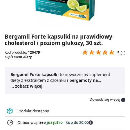
Bergamil Forte kapsułki na prawidłowy
cholesterol i poziom glukozy, 30 szt.
Kod produktu:
120479
5 (1)
Suplement diety
Bergamil Forte kapsułki
to nowoczesny suplement
diety z ekstraktem z czosnku i
bergamoty na
cholesterol
... zobacz więcej
oraz poziom cukru. Preparat wpływa
pozytywnie na profil lipidowy, pomaga zachować
prawidłowe stężenie cholesterolu i trójglicerydów we
Dowiedz się więcej
krwi, a także przeciwdziała miażdżycy.
Bergamil Forte
30 kapsułek
to świetny wybór dla osób chcących
Produkt dostępny
zadbać o prawidłową glikemię, ponieważ reguluje on
poziom glukozy we krwi. Suplement diety wywiera
Odbiór w aptece
już jutro
-
kup do 20:00
pozytywny wpływ na serce i układ krążenia, działa