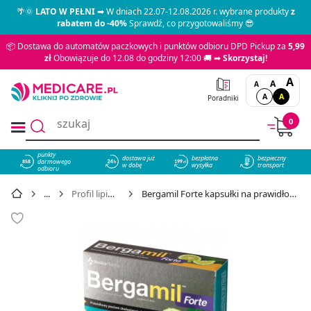
🌴🌞
LATO W PEŁNI
➡ W dniach 22.07-12.08.2026 r. wybrane produkty
z
rabatem do -40%
Sprawdź, co przygotowaliśmy 😎
📦 Dostawa do automatów paczkowych i punktów odbioru DPD Pickup za
5,99
zł
Obowiązuje do 12.08 do godziny 12:00 🚚 ➡
Skorzystaj!
A
A
A
A
A
Poradniki
0
punkty
dostawa już
bezpłatna
bezpieczny
darmowego
858
w dobę
wysyłka
transport
odbioru
Profil lipidowy i zdrowie naczyń
Bergamil Forte kapsułki na prawidłowy cholesterol i poziom glukozy, 30 szt. - cena 42,89 zł