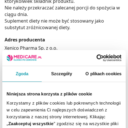
którykolwiek składnik produktu.
Nie należy przekraczać zalecanej porcji do spożycia w
ciągu dnia.
Suplement diety nie może być stosowany jako
substytut zróżnicowanej diety.
Adres producenta
Xenico Pharma Sp. z o.o.
ul. Białowieska 91b,
54-234 Wrocław,
Polska,
Zgoda
Szczegóły
O plikach cookies
www.xenico.pl
Podmiot odpowiedzialny
Niniejsza strona korzysta z plików cookie
Xenico Pharma Sp. z o.o.
ul. Białowieska 91b,
Korzystamy z plików cookies lub pokrewnych technologii
54-234 Wrocław,
w celu zapewnienia Ci najlepszych doświadczeń z
Polska,
korzystania z naszej strony internetowej. Klikając
www.xenico.pl
„
Zaakceptuj wszystkie
” zgodzisz się na wszystkie pliki