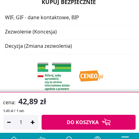
KUPUJ BEZPIECZNIE
WIF, GIF - dane kontaktowe, BIP
Zezwolenie (Koncesja)
Decyzja (Zmiana zezwolenia)
42,89 zł
cena:
1,43 zł / 1 szt.
Oprogramowanie sklepu:
APTUSSHOP
DO KOSZYKA
Copyright © 2026
Projekt strony:
MEDICARE.PL
i
APTUS.PL