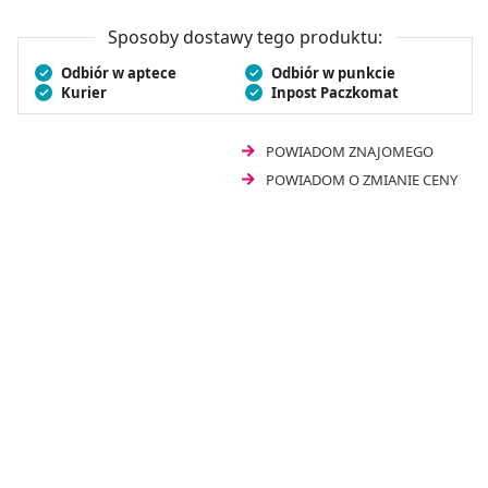
antyoksydacyjnie i usprawnia metabolizm. Bergamil
Forte kapsułki to naturalny sposób na zdrowie.
Sposoby dostawy tego produktu:
Odbiór w aptece
Odbiór w punkcie
Kurier
Inpost Paczkomat
POWIADOM ZNAJOMEGO
POWIADOM O ZMIANIE CENY