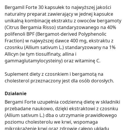
Bergamil Forte 30 kapsułek to najwyższej jakości
naturalny preparat zawierający w jednej kapsułce
unikalną kombinację ekstraktu z owoców bergamoty
(Citrus Bergamia Risso) standaryzowanego na 40%
polifenoli BPF (Bergamot-derived Polyphenolic
Fraction) w najwyższej dawce 400 mg, ekstraktu z
czosnku (Allium sativum L.) standaryzowany na 1%
Allicyn (w tym tiosulfinaty, allina i
gammaglutamylocysteiny) oraz witaminę C.
Suplement diety z czosnkiem i bergamotą na
cholesterol przeznaczony jest dla osób dorosłych.
Działanie
Bergami Forte uzupełnia codzienną dietę w składniki
przebadane naukowo, dzięki ekstraktowi z czosnku
(Allium sativum L.) dba o utrzymanie prawidłowego
poziomu cholesterolu we krwi, wspomaga
mikrokrążenie krwi oraz zdrowie całego układu