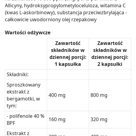
Allicyny, hydroksypropylometyloceluloza, witamina C
(kwas L-askorbinowy), substancja przeciwzbrylająca -
całkowicie uwodorniony olej rzepakowy
Wartości odżywcze
Zawartość
Zawartość
składników w
składników w
dziennej porcji:
dziennej porcji:
1 kapsułka
2 kapsułki
Składniki:
Sproszkowany
ekstrakt z
400 mg
800 mg
bergamotki, w
tym:
- polifenole 40 %
160 mg
320 mg
BPF
Ekstrakt z