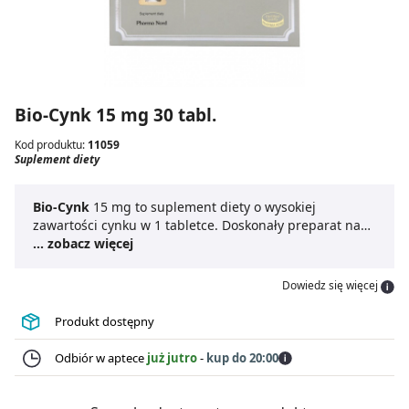
Bio-Cynk 15 mg 30 tabl.
Kod produktu:
11059
Suplement diety
Bio-Cynk
15 mg to suplement diety o wysokiej
zawartości cynku w 1 tabletce. Doskonały preparat na
wzmocnienie włosów, skóry i paznokci. Cynk posiada
... zobacz więcej
wiele zastosowań. Polecany jest w przypadku spadku
odporności. Wspiera prawidłowe działanie układu
Dowiedz się więcej
immunologicznego. Suplement diety
Bio-Cynk
pomaga
również zachować zdrowe kości. Pierwiastek ten jest
Produkt dostępny
składnikiem wielu enzymów.
Odbiór w aptece
już jutro
-
kup do 20:00