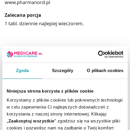
www.pharmanord.pl
Zalecana porcja
1 tabl. dziennie najlepiej wieczorem.
Suplement diety nie może być stosowany jak
substytut (zamiennik) zróżnicowanej diety.
Nie należy przekraczać zalecanej porcji do spożycia w
ciągu dnia.
Zgoda
Szczegóły
O plikach cookies
Zrównoważony sposób żywienia i prawidłowy tryb
życia jest ważny dla funkcjonowania organizmu
człowieka.
Niniejsza strona korzysta z plików cookie
Przechowywać w miejscu niedostępnym dla małych
Korzystamy z plików cookies lub pokrewnych technologii
dzieci.
w celu zapewnienia Ci najlepszych doświadczeń z
Nie należy stosować preparatu w przypadku
korzystania z naszej strony internetowej. Klikając
nadwrażliwości na którykolwiek składnik preparatu.
„
Zaakceptuj wszystkie
” zgodzisz się na wszystkie pliki
cookies i pozwolisz nam na zadbanie o Twój komfort