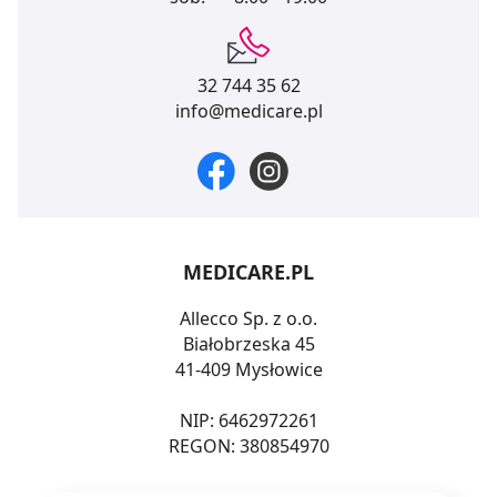
32 744 35 62
info@medicare.pl
MEDICARE.PL
Allecco Sp. z o.o.
Białobrzeska 45
41-409 Mysłowice
NIP: 6462972261
REGON: 380854970