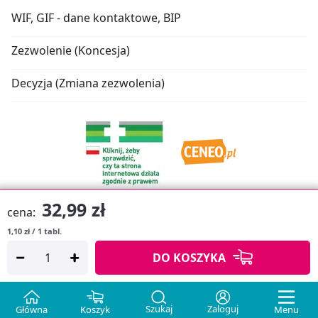
WIF, GIF - dane kontaktowe, BIP
Zezwolenie (Koncesja)
Decyzja (Zmiana zezwolenia)
32,99 zł
cena:
1,10 zł / 1 tabl.
Oprogramowanie sklepu:
APTUSSHOP
DO KOSZYKA
Copyright © 2026
Projekt strony:
MEDICARE.PL
i
APTUS.PL
Szukaj
Zaloguj
Główna
Koszyk
Menu