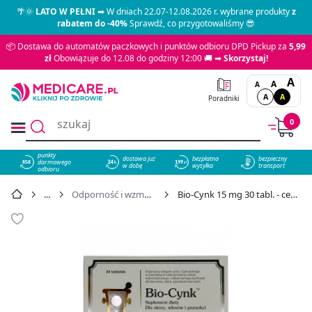
🌴🌞
LATO W PEŁNI
➡ W dniach 22.07-12.08.2026 r. wybrane produkty
z
rabatem do -40%
Sprawdź, co przygotowaliśmy 😎
📦 Dostawa do automatów paczkowych i punktów odbioru DPD Pickup za
5,99
zł
Obowiązuje do 12.08 do godziny 12:00 🚚 ➡
Skorzystaj!
A
A
A
A
A
Poradniki
0
punkty
dostawa już
bezpłatna
bezpieczny
darmowego
858
w dobę
wysyłka
transport
odbioru
Odporność i wzmocnienie
Bio-Cynk 15 mg 30 tabl. - cena 32,99 zł