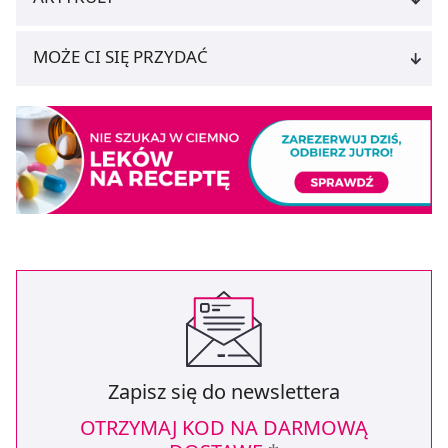
dla funkcjonowania Strony. Będzie się to jednak wiązało
z brakiem dostępu do wszystkich funkcjonalności
Strony.
MOŻE CI SIĘ PRZYDAĆ
Zapisz się do newslettera
OTRZYMAJ KOD NA DARMOWĄ