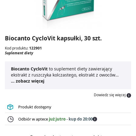
Biocanto CycloVit kapsułki, 30 szt.
Kod produktu:
122901
Suplement diety
Biocanto CycloVit
to suplement diety zawierający
ekstrakt z ruszczyka kolczastego, ekstrakt z owoców
gorzkiej pomarańczy oraz witaminę C. Preparat powstał
... zobacz więcej
z myślą o osobach chcących zadbać o krążenie oraz
borykają się z uczuciem ciężkości nóg. Wśród
Dowiedz się więcej
składników CycloVit
znajduje się m.in. ruszczyk
kolczasty, który wspomaga krążenie żylne i przyczynia
Produkt dostępny
się do prawidłowego krążenia w nogach. Witamina C
dodatkowo wspomaga produkcję kolagenu, co
Odbiór w aptece
już jutro
-
kup do 20:00
korzystnie wpływa na elastyczność i kondycję naczyń
krwionośnych.
Cyclovit suplement diety
jest wygodny
w użyciu. Wystarczy 1 kapsułka dziennie, aby