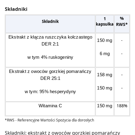
Składniki
%
1
Składnik
kapsułka
RWS*
Ekstrakt z kłącza ruszczyka kolczastego
-
150 mg
DER 2:1
-
6 mg
w tym 4% ruskogeniny
Ekstrakt z owoców gorzkiej pomarańczy
-
158 mg
DER 25:1
-
150 mg
w tym: 95% hesperydyny
188%
Witamina C
150 mg
*RWS - Referencyjne Wartości Spożycia dla dorosłych
Składniki:
ekstrakt z owoców gorzkiej pomarańczy