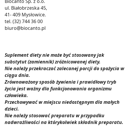
Biocanto Sp. z o.o.
z brakiem dostępu do wszystkich funkcjonalności
ul. Białobrzeska 45,
Strony.
41- 409 Mysłowice.
tel. (32) 744 36 00
biuro@biocanto.pl
Suplement diety nie może być stosowany jak
substytut (zamiennik) zróżnicowanej diety.
Nie należy przekraczać zalecanej porcji do spożycia w
ciągu dnia.
Zrównoważony sposób żywienia i prawidłowy tryb
życia jest ważny dla funkcjonowania organizmu
człowieka.
Przechowywać w miejscu niedostępnym dla małych
dzieci.
Nie należy stosować preparatu w przypadku
nadwrażliwości na którykolwiek składnik preparatu.