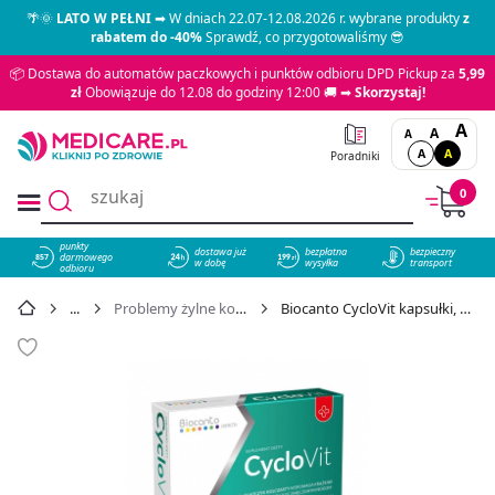
🌴🌞
LATO W PEŁNI
➡ W dniach 22.07-12.08.2026 r. wybrane produkty
z
rabatem do -40%
Sprawdź, co przygotowaliśmy 😎
📦 Dostawa do automatów paczkowych i punktów odbioru DPD Pickup za
5,99
zł
Obowiązuje do 12.08 do godziny 12:00 🚚 ➡
Skorzystaj!
A
A
A
A
A
Poradniki
0
punkty
dostawa już
bezpłatna
bezpieczny
darmowego
857
w dobę
wysyłka
transport
odbioru
Problemy żylne kończyn dolnych
Biocanto CycloVit kapsułki, 30 szt. - cena 19,98 zł