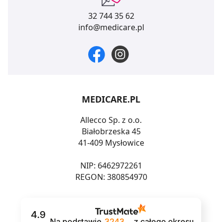
32 744 35 62
info@medicare.pl
MEDICARE.PL
Allecco Sp. z o.o.
Białobrzeska 45
41-409 Mysłowice
NIP: 6462972261
REGON: 380854970
4.9
Na podstawie
3243
z całego okresu