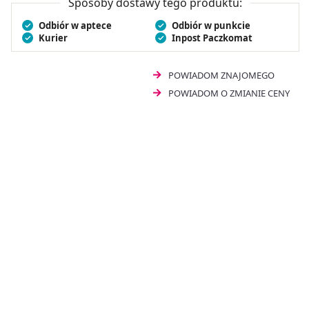
Sposoby dostawy tego produktu:
dostarczyć organizmowi te cenne składniki. Biocanto
Odbiór w aptece
Odbiór w punkcie
CycloVit to propozycja dla osób dorosłych.
Kurier
Inpost Paczkomat
POWIADOM ZNAJOMEGO
POWIADOM O ZMIANIE CENY