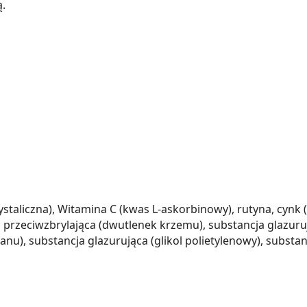
ą.
staliczna), Witamina C (kwas L-askorbinowy), rutyna, cynk 
przeciwzbrylająca (dwutlenek krzemu), substancja glazuru
nu), substancja glazurująca (glikol polietylenowy), substanc