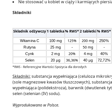
Nie stosować u kobiet w ciąży i karmiących piersi
Składniki
Składnik odżywczy
1 tabletka
% RWS*
2 tabletki
% RWS*
125%
200 mg
Witamina C
100 mg
250%
-
-
50 mg
Rutyna
25 mg
20%
Cynk
2 mg
4 mg
40%
36,36%
Selen
20 µg
40 µg
72,72%
*RWS - Referencyjne Wartości Spożycia dla dorosłych
Składniki:
substancja wypełniająca (celuloza mikrokry
(sole magnezowe kwasów tłuszczowych), substancja 
wypełniająca (polidekstroza), barwnik (dwutlenek tyta
selen (selenian (IV) sodu).
Wyprodukowano w Polsce.