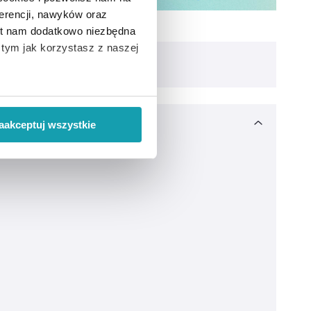
erencji, nawyków oraz
est nam dodatkowo niezbędna
o tym jak korzystasz z naszej
 wiąże się zbieranie danych o
i
”.
aakceptuj wszystkie
ody na pozyskiwanie od
ło z brakiem dostępu do