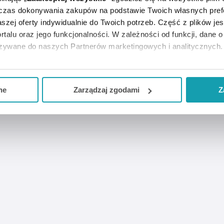
dczas dokonywania zakupów na podstawie Twoich własnych pref
szej oferty indywidualnie do Twoich potrzeb. Część z plików j
rtalu oraz jego funkcjonalności. W zależności od funkcji, dane 
RTYKUŁY
MOŻE CI SIĘ PRZYDAĆ
KUP W ZESTAWIE
azywane do naszych Partnerów marketingowych i analitycznych.
ją zgodę i wybrać tylko niektóre dodatkowe funkcje, z którymi
eferowanych przez Ciebie wyborów i kliknij „
Zarządzaj
zgodam
ne
Zarządzaj zgodami
Z
kceptuj niezbędne
”, co będzie oznaczało, że nie wyrażasz zg
niezbędne dla funkcjonowania Strony. Będzie się to jednak wiąza
Strony.