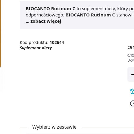
BIOCANTO Rutinum C
to suplement diety, który
odpornościowego.
BIOCANTO Rutinum C
stanowi 
Rutinum C
... zobacz więcej
przeznaczony jest dla osób dorosłych i d
szczególnie w okresie jesienno-zimowym. Jedno o
miesięczną suplementację.
Kod produktu:
102644
ce
Suplement diety
0,12
Dow
Wybierz w zestawie