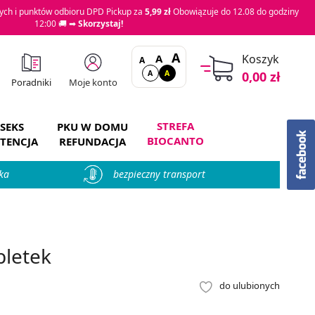
ch i punktów odbioru DPD Pickup za
5,99 zł
Obowiązuje do 12.08 do godziny
12:00 🚚 ➡
Skorzystaj!
A
A
Koszyk
A
A
A
0,00 zł
Moje konto
Poradniki
STREFA
SEKS
PKU W DOMU
BIOCANTO
TENCJA
REFUNDACJA
ka
bezpieczny transport
letek
do ulubionych