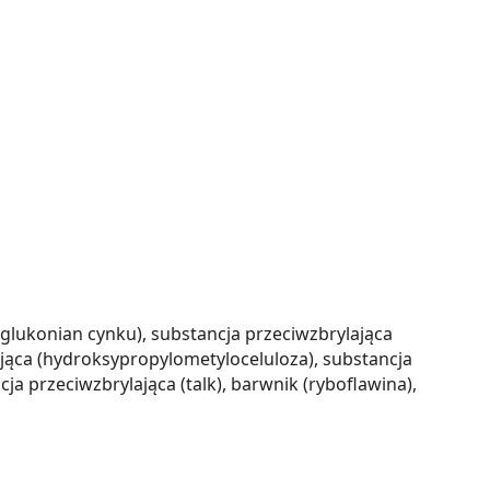
(glukonian cynku), substancja przeciwzbrylająca
jąca (hydroksypropylometyloceluloza), substancja
ja przeciwzbrylająca (talk), barwnik (ryboflawina),