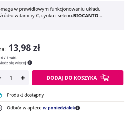
 pomaga w prawidłowym funkcjonowaniu układu
źródło witaminy C, cynku i selenu.
BIOCANTO
zieci powyżej 7 – go roku życia. Preparat polecany jest
pakowanie
BIOCANTO Rutinum C
wystarcza na aż dwu
13,98 zł
na:
 zł / 1 tabl.
iedz się więcej
DODAJ
DO KOSZYKA
Produkt dostępny
Odbiór w aptece
w poniedziałek