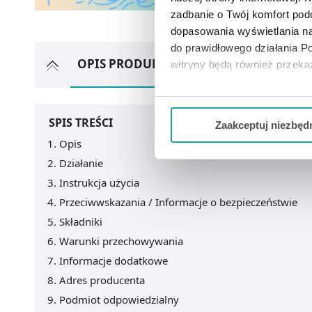
zadbanie o Twój komfort po
dopasowania wyświetlania na
do prawidłowego działania Po
OPIS PRODUKTU
ZOBACZ TEŻ
A
witryny będą również przek
Jeżeli chcesz dostosować swo
Twojej aktywności dokonaj pr
SPIS TREŚCI
Zaakceptuj niezbęd
Opis
Możesz również kliknąć „
Zaa
Działanie
Ciebie danych, które nie są 
wszystkich funkcjonalności 
Instrukcja użycia
Przeciwwskazania / Informacje o bezpieczeństwie
Składniki
Warunki przechowywania
Informacje dodatkowe
Adres producenta
Podmiot odpowiedzialny