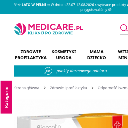
🌴🌞
LATO W PEŁNI
➡ W dniach 22.07-12.08.2026 r. wybrane produkty
przygotowaliśmy 😎
ZDROWIE
KOSMETYKI
MAMA
WIT
PROFILAKTYKA
URODA
DZIECKO
MIN
punkty darmowego odbioru
858
Strona główna
Zdrowie i profilaktyka
Odporność i wzm
Kategorie