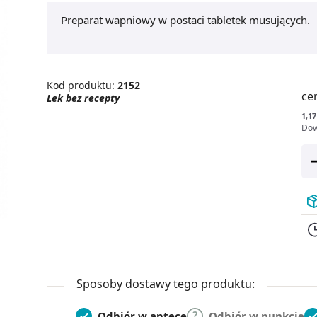
Preparat wapniowy w postaci tabletek musujących.
Kod produktu:
2152
ce
Lek bez recepty
1,17
Dow
Sposoby dostawy tego produktu:
Odbiór w aptece
Odbiór w punkcie