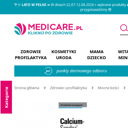
🌴🌞
LATO W PEŁNI
➡ W dniach 22.07-12.08.2026 r. wybrane produkty
przygotowaliśmy 😎
ZDROWIE
KOSMETYKI
MAMA
WIT
PROFILAKTYKA
URODA
DZIECKO
MIN
punkty darmowego odbioru
857
Strona główna
Zdrowie i profilaktyka
Mocne kości
Kategorie