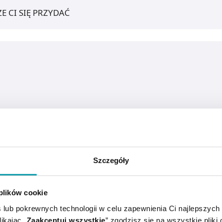
E CI SIĘ PRZYDAĆ
Szczegóły
 plików cookie
 lub pokrewnych technologii w celu zapewnienia Ci najlepszych
ikając „
Zaakceptuj wszystkie
” zgodzisz się na wszystkie pliki