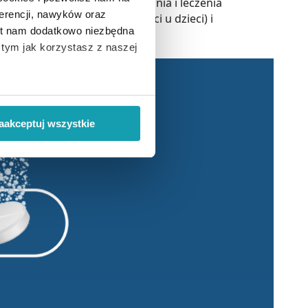
reparatami w celu zapobiegania i leczenia
erencji, nawyków oraz
(rozmiękanie rosnących kości u dzieci) i
est nam dodatkowo niezbędna
o tym jak korzystasz z naszej
 wiąże się zbieranie danych o
i
”.
aakceptuj wszystkie
ody na pozyskiwanie od
ło z brakiem dostępu do