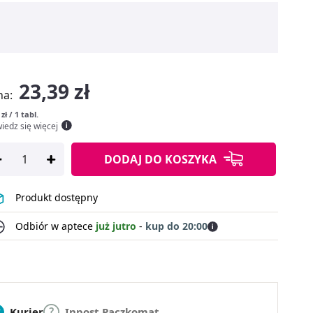
23,39 zł
na:
 zł / 1 tabl.
iedz się więcej
DODAJ
DO KOSZYKA
Produkt dostępny
Odbiór w aptece
już jutro
-
kup do 20:00
Kurier
Inpost Paczkomat