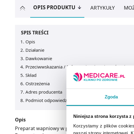
OPIS PRODUKTU
ARTYKUŁY
MOŻ
SPIS TREŚCI
Opis
Działanie
Dawkowanie
Przeciwwskazania / Informacje o bezpieczeństwie
Skład
Ostrzeżenia
Adres producenta
Zgoda
Podmiot odpowiedzialny
Niniejsza strona korzysta z
Opis
Korzystamy z plików cookies
Preparat wapniowy w postaci tabletek musujących.
naszej strony internetowej. Kl