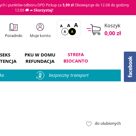
ch i punktów odbioru DPD Pickup za
5,99 zł
Obowiązuje do 12.08 do godziny
12:00 🚚 ➡
Skorzystaj!
A
A
Koszyk
A
A
A
0,00 zł
Moje konto
Poradniki
STREFA
SEKS
PKU W DOMU
BIOCANTO
TENCJA
REFUNDACJA
ka
bezpieczny transport
.
do ulubionych