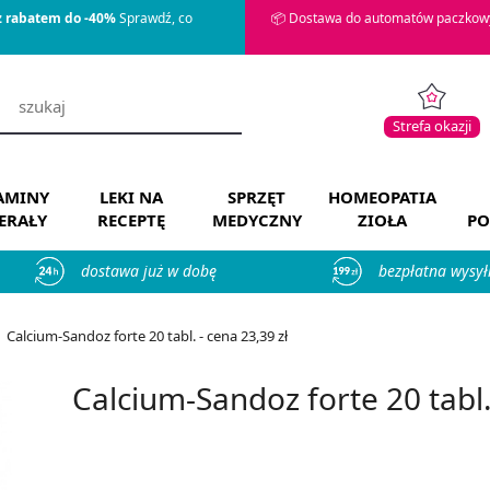
z rabatem do -40%
Sprawdź, co
📦 Dostawa do automatów paczkowy
Strefa okazji
AMINY
LEKI NA
SPRZĘT
HOMEOPATIA
ERAŁY
RECEPTĘ
MEDYCZNY
ZIOŁA
PO
dostawa już w dobę
bezpłatna wysył
Calcium-Sandoz forte 20 tabl. - cena 23,39 zł
Calcium-Sandoz forte 20 tabl