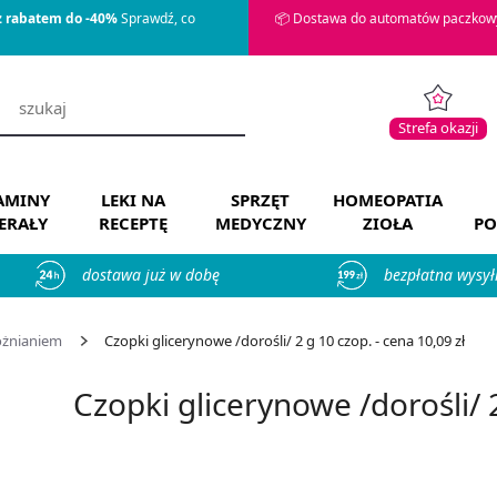
z rabatem do -40%
Sprawdź, co
📦 Dostawa do automatów paczkowy
Strefa okazji
AMINY
LEKI NA
SPRZĘT
HOMEOPATIA
ERAŁY
RECEPTĘ
MEDYCZNY
ZIOŁA
PO
dostawa już w dobę
bezpłatna wysył
óżnianiem
Czopki glicerynowe /dorośli/ 2 g 10 czop. - cena 10,09 zł
Czopki glicerynowe /dorośli/ 