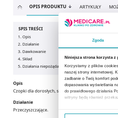
OPIS PRODUKTU
ARTYKUŁY
MOŻ
SPIS TREŚCI
Opis
Zgoda
Działanie
Dawkowanie
Niniejsza strona korzysta z
Skład
Korzystamy z plików cookies
Działania niepożądane
naszej strony internetowej. Kl
zadbanie o Twój komfort po
Opis
dopasowania wyświetlania na
Czopki dla dorosłych, stosowane w zaparciach jako 
do prawidłowego działania Po
witryny będą również przek
Działanie
Przeczyszczające.
Jeżeli chcesz dostosować swo
Twojej aktywności dokonaj pr