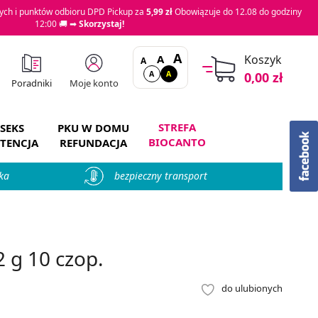
ch i punktów odbioru DPD Pickup za
5,99 zł
Obowiązuje do 12.08 do godziny
12:00 🚚 ➡
Skorzystaj!
A
A
Koszyk
A
A
A
0,00 zł
Moje konto
Poradniki
STREFA
SEKS
PKU W DOMU
BIOCANTO
TENCJA
REFUNDACJA
ka
bezpieczny transport
2 g 10 czop.
do ulubionych