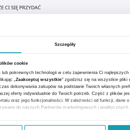
E CI SIĘ PRZYDAĆ
Szczegóły
 plików cookie
 lub pokrewnych technologii w celu zapewnienia Ci najlepszych
ikając „
Zaakceptuj wszystkie
” zgodzisz się na wszystkie pliki
dczas dokonywania zakupów na podstawie Twoich własnych pref
szej oferty indywidualnie do Twoich potrzeb. Część z plików j
środek ułatwiający wypróżnienie.
rtalu oraz jego funkcjonalności. W zależności od funkcji, dane 
azywane do naszych Partnerów marketingowych i analitycznych.
ją zgodę i wybrać tylko niektóre dodatkowe funkcje, z którymi
eferowanych przez Ciebie wyborów i kliknij „
Zarządzaj
zgodam