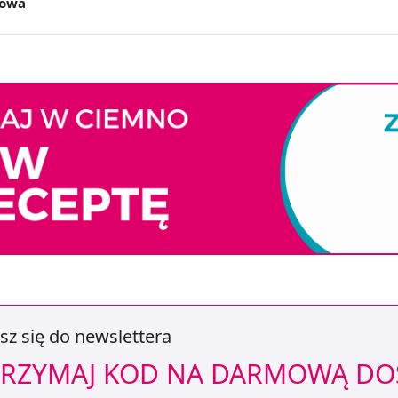
jowa
sz się do newslettera
RZYMAJ KOD NA DARMOWĄ D