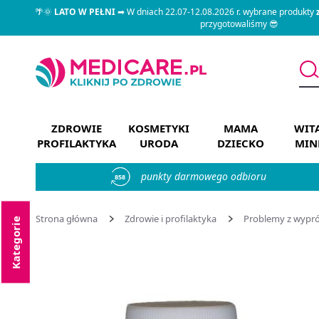
🌴🌞
LATO W PEŁNI
➡ W dniach 22.07-12.08.2026 r. wybrane produkty
przygotowaliśmy 😎
ZDROWIE
KOSMETYKI
MAMA
WIT
PROFILAKTYKA
URODA
DZIECKO
MIN
punkty darmowego odbioru
858
Strona główna
Zdrowie i profilaktyka
Problemy z wypr
Kategorie