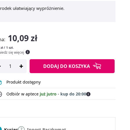
środek ułatwiający wypróżnienie.
10,09 zł
na:
zł / 1 szt.
iedz się więcej
DODAJ
DO KOSZYKA
Produkt dostępny
Odbiór w aptece
już jutro
-
kup do 20:00
Kurier
Inpost Paczkomat