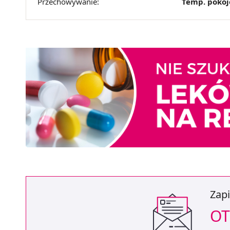
Przechowywanie:
Temp. poko
Zapi
OT