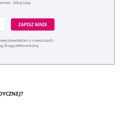
aminie -
kliknij tutaj
.
ZAPISZ MNIE
wej (newsletter) o nowościach i
ług drogą elektroniczną
DYCZNEJ?