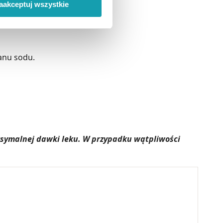
aakceptuj wszystkie
ody na pozyskiwanie od
ło z brakiem dostępu do
anu sodu.
aksymalnej dawki leku. W przypadku wątpliwości