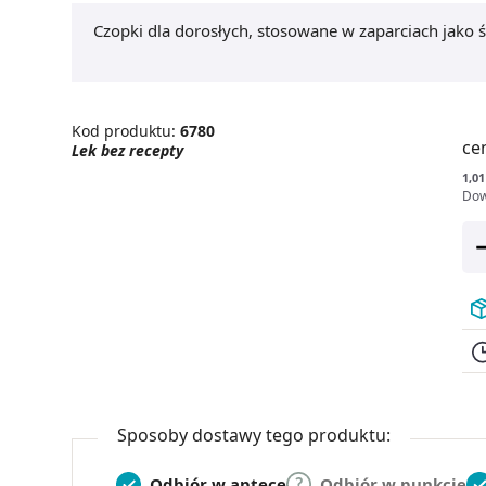
Czopki dla dorosłych, stosowane w zaparciach jako 
Kod produktu:
6780
ce
Lek bez recepty
1,01 
Dow
Sposoby dostawy tego produktu:
Odbiór w aptece
Odbiór w punkcie