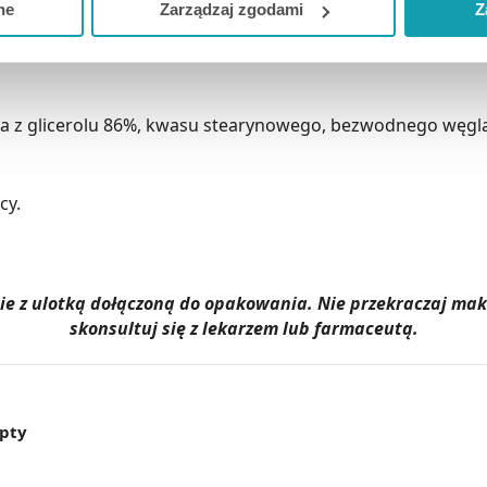
ne
Zarządzaj zgodami
Z
ki na noc.
kceptuj niezbędne
”, co będzie oznaczało, że nie wyrażasz zg
niezbędne dla funkcjonowania Strony. Będzie się to jednak wiąza
Strony.
ia z glicerolu 86%, kwasu stearynowego, bezwodnego węgl
cy.
dnie z ulotką dołączoną do opakowania. Nie przekraczaj m
skonsultuj się z lekarzem lub farmaceutą.
epty