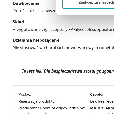
Zaakceptuj niezbęd
Dawkowanie
Dorośli i dzieci powyżej 6 lat: Doodbytniczo 1-2 czop
Możesz również kliknąć „
Zaa
Ciebie danych, które nie są 
Skład
wszystkich funkcjonalności 
Przygotowane wg receptury FP Glyceroli suppositor
Działania niepożądane
Nie stosować w chorobach nowotworowych odbytni
To jest lek. Dla bezpieczeństwa stosuj go zgo
Postać:
Czopki
Rejestracja produktu:
Lek bez rec
Producent / Podmiot odpowiedzialny:
MICROFARM