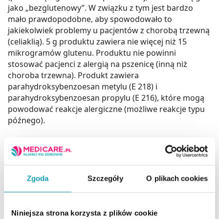
jako „bezglutenowy”. W związku z tym jest bardzo
mało prawdopodobne, aby spowodowało to
jakiekolwiek problemy u pacjentów z chorobą trzewną
(celiaklią). 5 g produktu zawiera nie więcej niż 15
mikrogramów glutenu. Produktu nie powinni
stosować pacjenci z alergią na pszenicę (inną niż
choroba trzewna). Produkt zawiera
parahydroksybenzoesan metylu (E 218) i
parahydroksybenzoesan propylu (E 216), które mogą
powodować reakcje alergiczne (możliwe reakcje typu
późnego).
Adres producenta
Zakłady Farmaceutyczne Polpharma S.A.,
ul. Pelplińska 19,
Zgoda
Szczegóły
O plikach cookies
83-200 Starogard Gdański,
PL
Niniejsza strona korzysta z plików cookie