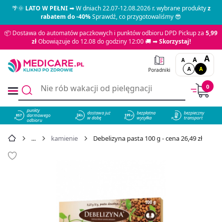
🌴🌞
LATO W PEŁNI
➡ W dniach 22.07-12.08.2026 r. wybrane produkty
z
rabatem do -40%
Sprawdź, co przygotowaliśmy 😎
📦 Dostawa do automatów paczkowych i punktów odbioru DPD Pickup za
5,99
zł
Obowiązuje do 12.08 do godziny 12:00 🚚 ➡
Skorzystaj!
A
A
A
A
A
Poradniki
0
punkty
dostawa już
bezpłatna
bezpieczny
darmowego
857
w dobę
wysyłka
transport
odbioru
kamienie
Debelizyna pasta 100 g - cena 26,49 zł