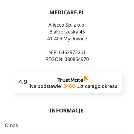
MEDICARE.PL
Allecco Sp. z o.o.
Białobrzeska 45
41-409 Mysłowice
NIP: 6462972261
REGON: 380854970
4.9
Na podstawie
3460
z całego okresu
opinii
INFORMACJE
O nas