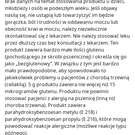
Brak danych na temat stosowania produktu u dzieci,
młodzieży i osób w podeszłym wieku. Jeśli objawy
nasilą się, nie ustąpią lub towarzyszyć im będzie
gorączka, ból i trudności w oddawaniu moczu lub
obecność krwi w moczu, należy niezwłocznie
skontaktować się z lekarzem. Nie należy stosować leku
przez dłuższy czas bez konsultacji z lekarzem. Ten
produkt zawiera bardzo małe ilości glutenu
(pochodzącego ze skrobi pszenicznej) i określa się go
jako „bezglutenowy”. W związku z tym jest bardzo
mało prawdopodobne, aby spowodowało to
jakiekolwiek problemy u pacjentów z chorobą trzewną
(celiaklią). 5 g produktu zawiera nie więcej niż 15
mikrogramów glutenu. Produktu nie powinni
stosować pacjenci z alergią na pszenicę (inną niż
choroba trzewna). Produkt zawiera
parahydroksybenzoesan metylu (E 218) i
parahydroksybenzoesan propylu (E 216), które mogą
powodować reakcje alergiczne (możliwe reakcje typu
późnego).