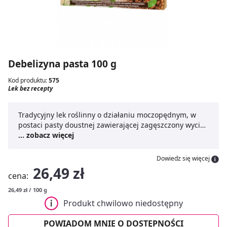
Debelizyna pasta 100 g
Kod produktu:
575
Lek bez recepty
Tradycyjny lek roślinny o działaniu moczopędnym, w
postaci pasty doustnej zawierającej zagęszczony wyciąg
z nasion fasoli indyjskiej.
... zobacz więcej
Dowiedz się więcej
26,49 zł
cena:
26,49 zł / 100 g
Produkt chwilowo niedostępny
POWIADOM MNIE O DOSTĘPNOŚCI