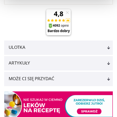
zgodami
”.
Możesz również kliknąć „
Zaakceptuj niezbędne
”, co
będzie oznaczało, że nie wyrażasz zgody na
pozyskiwanie od Ciebie danych, które nie są niezbędne
dla funkcjonowania Strony. Będzie się to jednak wiązało
z brakiem dostępu do wszystkich funkcjonalności
Strony.
ULOTKA
ARTYKUŁY
MOŻE CI SIĘ PRZYDAĆ