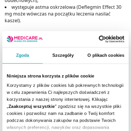
oddechowych),
występuje astma oskrzelowa (Deflegmin Effect 30
mg może wówczas na początku leczenia nasilać
kaszel).
Zgłaszano przypadki ciężkich reakcji skórnych
związanych ze stosowaniem ambroksolu
chlorowodorku. Jeśli wystąpi wysypka na ciele bądź
błonach śluzowych należy przerwać zażywanie leku i
Zgoda
Szczegóły
O plikach cookies
natychmiast skontaktować się z lekarzem.
Deflegmin Effect 30 mg należy ostrożnie stosować u
Niniejsza strona korzysta z plików cookie
pacjentów z osłabionym odruchem kaszlowym lub
Korzystamy z plików cookies lub pokrewnych technologii
zaburzeniami oczyszczania rzęskowego oskrzeli ze
w celu zapewnienia Ci najlepszych doświadczeń z
względu na możliwość zalegania wydzieliny w drogach
korzystania z naszej strony internetowej. Klikając
oddechowych.
„
Zaakceptuj wszystkie
” zgodzisz się na wszystkie pliki
cookies i pozwolisz nam na zadbanie o Twój komfort
Produkt Deflegmin Effect 30 mg zawiera laktozę. Nie
podczas dokonywania zakupów na podstawie Twoich
powinien być stosowany u pacjentów z rzadko
własnych preferencji, nawyków oraz dopasowania
występującą dziedziczną nietolerancją galaktozy,