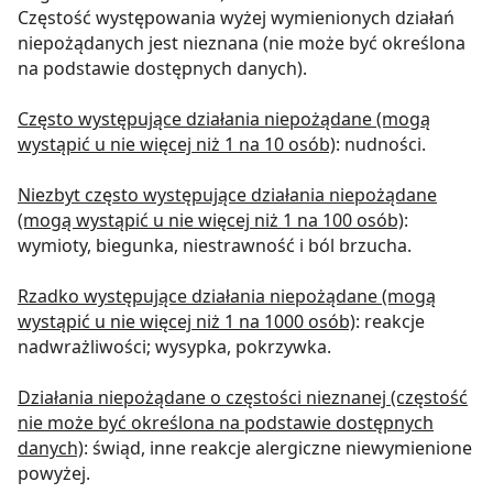
Częstość występowania wyżej wymienionych działań
niepożądanych jest nieznana (nie może być określona
na podstawie dostępnych danych).
Często występujące działania niepożądane (mogą
wystąpić u nie więcej niż 1 na 10 osób)
: nudności.
Niezbyt często występujące działania niepożądane
(mogą wystąpić u nie więcej niż 1 na 100 osób)
:
wymioty, biegunka, niestrawność i ból brzucha.
Rzadko występujące działania niepożądane (mogą
wystąpić u nie więcej niż 1 na 1000 osób)
: reakcje
nadwrażliwości; wysypka, pokrzywka.
Działania niepożądane o częstości nieznanej (częstość
nie może być określona na podstawie dostępnych
danych)
: świąd, inne reakcje alergiczne niewymienione
powyżej.