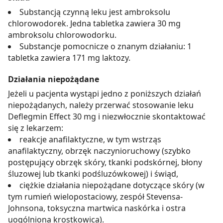
Substancją czynną leku jest ambroksolu
chlorowodorek. Jedna tabletka zawiera 30 mg
ambroksolu chlorowodorku.
Substancje pomocnicze o znanym działaniu: 1
tabletka zawiera 171 mg laktozy.
Działania niepożądane
Jeżeli u pacjenta wystąpi jedno z poniższych działań
niepożądanych, należy przerwać stosowanie leku
Deflegmin Effect 30 mg i niezwłocznie skontaktować
się z lekarzem:
reakcje anafilaktyczne, w tym wstrząs
anafilaktyczny, obrzęk naczynioruchowy (szybko
postępujący obrzęk skóry, tkanki podskórnej, błony
śluzowej lub tkanki podśluzówkowej) i świąd,
ciężkie działania niepożądane dotyczące skóry (w
tym rumień wielopostaciowy, zespół Stevensa-
Johnsona, toksyczna martwica naskórka i ostra
uogólniona krostkowica).