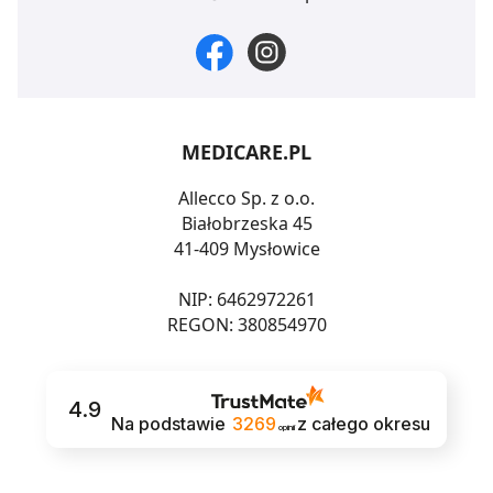
MEDICARE.PL
Allecco Sp. z o.o.
Białobrzeska 45
41-409 Mysłowice
NIP: 6462972261
REGON: 380854970
4.9
Na podstawie
3269
z całego okresu
opinii