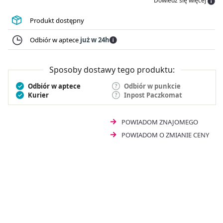
Dowiedz się więcej
znajduje zastosowanie przy chorobach płuc i oskrzeli
przebiegających z zalegającym, gęstym śluzem.
Produkt dostępny
Tabletki na kaszel mokry
z ambroksolem należy
przyjmować po jedzeniu, popijając niewielką ilością
Odbiór w aptece
już w 24h
płynu. Produkt leczniczy jest dostępny bez recepty. Leku
Deflegmin Effect 30 mg 20 tabletek
nie powinno się
stosować bezpośrednio przed snem.
Sposoby dostawy tego produktu:
Odbiór w aptece
Odbiór w punkcie
Kurier
Inpost Paczkomat
POWIADOM ZNAJOMEGO
POWIADOM O ZMIANIE CENY