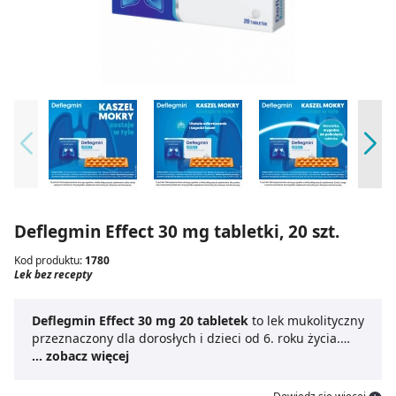
Deflegmin Effect 30 mg tabletki, 20 szt.
Kod produktu:
1780
Lek bez recepty
Deflegmin Effect 30 mg 20 tabletek
to lek mukolityczny
przeznaczony dla dorosłych i dzieci od 6. roku życia.
Zawiera chlorowodorek ambroksolu.
... zobacz więcej
Deflegmin Effect
tabletki
rozrzedzają zalegającą wydzielinę w drogach
oddechowych, co ułatwia jej odkrztuszanie. Lek