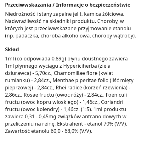
Przeciwwskazania / Informacje o bezpieczeństwie
Niedrożność i stany zapalne jelit, kamica żółciowa.
Nadwrażliwość na składniki produktu. Choroby, w
których jest przeciwwskazane przyjmowanie etanolu
(np. padaczka, choroba alkoholowa, choroby wątroby).
Skład
1ml (co odpowiada 0,89g) płynu doustnego zawiera
1ml płynnego wyciągu z Hypericiherba (ziela
dziurawca) - 5,70cz., Chamomillae flore (kwiat
rumianku) - 2,84cz., Menthae piperitae folio (liść mięty
pieprzowej) - 2,84cz., Rhei radice (korzeń rzewienia) -
2,86cz., Rosae fructu (owoc róży) - 2,84cz., Foeniculi
fructu (owoc kopru włoskiego) - 1,46cz., Coriandri
fructu (owoc kolendry) - 1,46cz. (1:5). 1ml produktu
zawiera 0,31 - 0,45mg związków antranoidowych w
przeliczeniu na reinę. Ekstrahent - etanol 70% (V/V).
Zawartość etanolu 60,0 - 68,0% (V/V).