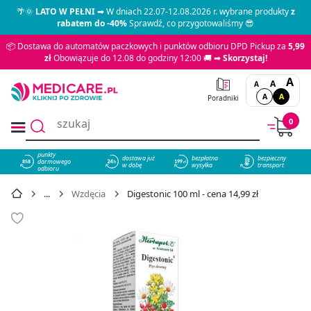
🌴🌞
LATO W PEŁNI
➡ W dniach 22.07-12.08.2026 r. wybrane produkty
z
rabatem do -40%
Sprawdź, co przygotowaliśmy 😎
📦 Dostawa do automatów paczkowych i punktów odbioru DPD Pickup za
5,99
zł
Obowiązuje do 12.08 do godziny 12:00 🚚 ➡
Skorzystaj!
A
A
A
A
A
Poradniki
0
punkty
dostawa już
bezpłatna
bezpieczny
darmowego
858
w dobę
wysyłka
transport
odbioru
Wzdęcia
Digestonic 100 ml - cena 14,99 zł