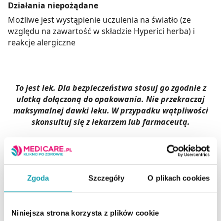
Działania niepożądane
Możliwe jest wystąpienie uczulenia na światło (ze
względu na zawartość w składzie Hyperici herba) i
reakcje alergiczne
To jest lek. Dla bezpieczeństwa stosuj go zgodnie z
ulotką dołączoną do opakowania. Nie przekraczaj
maksymalnej dawki leku. W przypadku wątpliwości
skonsultuj się z lekarzem lub farmaceutą.
Ilość / masa / pojemność
100 ml
netto:
Producent / Podmiot
HERBAPOL
Zgoda
Szczegóły
O plikach cookies
odpowiedzialny:
KRAKÓW
Rejestracja produktu:
Lek bez recepty
Niniejsza strona korzysta z plików cookie
Postać:
Płyn doustny