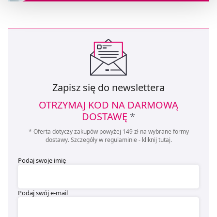
Możesz również kliknąć „
Zaakceptuj niezbędne
”, co
będzie oznaczało, że nie wyrażasz zgody na
pozyskiwanie od Ciebie danych, które nie są niezbędne
dla funkcjonowania Strony. Będzie się to jednak wiązało
z brakiem dostępu do wszystkich funkcjonalności
Strony.
Zapisz się do newslettera
OTRZYMAJ KOD NA DARMOWĄ
DOSTAWĘ
*
* Oferta dotyczy zakupów powyżej 149 zł na wybrane formy
dostawy. Szczegóły w regulaminie -
kliknij tutaj
.
Podaj swoje imię
Podaj swój e-mail