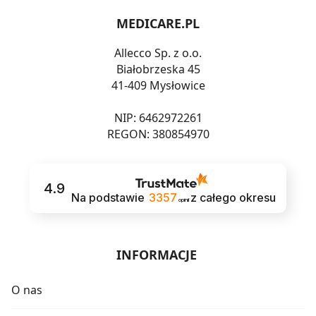
MEDICARE.PL
Allecco Sp. z o.o.
Białobrzeska 45
41-409 Mysłowice
NIP: 6462972261
REGON: 380854970
4.9
Na podstawie
3357
z całego okresu
opinii
INFORMACJE
O nas