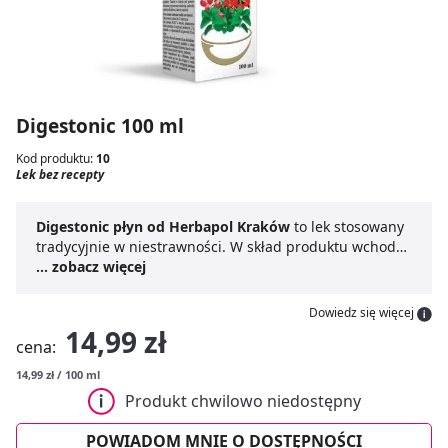
Digestonic 100 ml
Kod produktu:
10
Lek bez recepty
Digestonic płyn od Herbapol Kraków
to lek stosowany
tradycyjnie w niestrawności. W skład produktu wchodzą
naturalne składniki, które poprawiają trawienie,
... zobacz więcej
łagodzą dolegliwości związane z wzdęciami i uczuciem
pełności.
Dowiedz się więcej
14,99 zł
cena:
14,99 zł / 100 ml
Produkt chwilowo niedostępny
POWIADOM MNIE O DOSTĘPNOŚCI