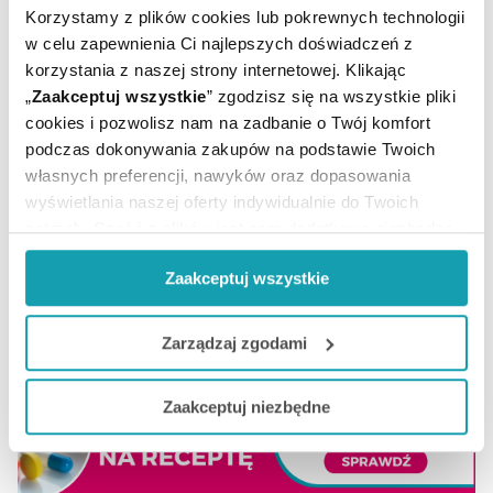
Temperatura
Korzystamy z plików cookies lub pokrewnych technologii
Przechowywanie:
pokojowa
w celu zapewnienia Ci najlepszych doświadczeń z
korzystania z naszej strony internetowej. Klikając
„
Zaakceptuj wszystkie
” zgodzisz się na wszystkie pliki
cookies i pozwolisz nam na zadbanie o Twój komfort
podczas dokonywania zakupów na podstawie Twoich
własnych preferencji, nawyków oraz dopasowania
wyświetlania naszej oferty indywidualnie do Twoich
potrzeb. Część z plików jest nam dodatkowo niezbędna
ARTYKUŁY
do prawidłowego działania Portalu oraz jego
Zaakceptuj wszystkie
funkcjonalności. W zależności od funkcji, dane o tym jak
korzystasz z naszej witryny będą również przekazywane
MOŻE CI SIĘ PRZYDAĆ
do naszych Partnerów marketingowych i analitycznych.
Zarządzaj zgodami
Jeżeli chcesz dostosować swoją zgodę i wybrać tylko
Zaakceptuj niezbędne
niektóre dodatkowe funkcje, z którymi wiąże się
zbieranie danych o Twojej aktywności dokonaj
preferowanych przez Ciebie wyborów i kliknij „
Zarządzaj
zgodami
”.